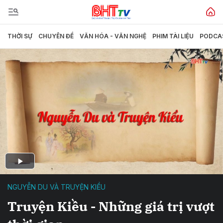
THỜI SỰ
CHUYÊN ĐỀ
VĂN HÓA - VĂN NGHỆ
PHIM TÀI LIỆU
PODCA
NGUYỄN DU VÀ TRUYỆN KIỀU
Truyện Kiều - Những giá trị vượt