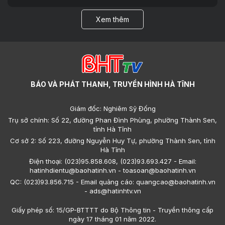
Xem thêm
BÁO VÀ PHÁT THANH, TRUYỀN HÌNH HÀ TĨNH
Giám đốc: Nghiêm Sỹ Đống
Trụ sở chính: Số 22, đường Phan Đình Phùng, phường Thành Sen,
tỉnh Hà Tĩnh
Cơ sở 2: Số 223, đường Nguyễn Huy Tự, phường Thành Sen, tỉnh
Hà Tĩnh
Điện thoại: (023)95.858.608, (023)93.693.427 - Email:
hatinhdientu@baohatinh.vn - toasoan@baohatinh.vn
QC: (023)93.856.715 - Email quảng cáo: quangcao@baohatinh.vn
- ads@hatinhtv.vn
Giấy phép số: 15/GP-BTTTT do Bộ Thông tin - Truyền thông cấp
ngày 17 tháng 01 năm 2022.