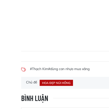
#Thạch Kim
#dùng can nhựa mua xăng
Chủ đề
HOA ĐẸP NÚI HỒNG
BÌNH LUẬN