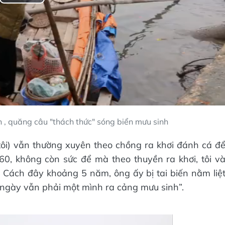
Play
Video
 , quăng câu "thách thức" sóng biển mưu sinh
tôi) vẫn thường xuyên theo chồng ra khơi đánh cá đ
60, không còn sức để mà theo thuyền ra khơi, tôi v
 Cách đây khoảng 5 năm, ông ấy bị tai biến nằm liệ
g ngày vẫn phải một mình ra cảng mưu sinh”.