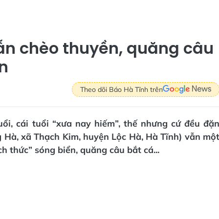
vẫn chèo thuyền, quăng câu
n
Theo dõi Báo Hà Tĩnh trên
ổi, cái tuổi “xưa nay hiếm”, thế nhưng cứ đều đặ
g Hà, xã Thạch Kim, huyện Lộc Hà, Hà Tĩnh) vẫn mộ
h thức” sóng biển, quăng câu bắt cá...