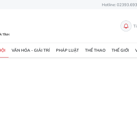
Hotline: 02393.69
T
HỘI
VĂN HÓA - GIẢI TRÍ
PHÁP LUẬT
THỂ THAO
THẾ GIỚI