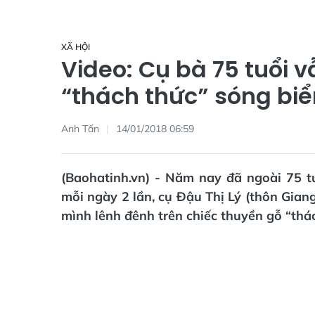
XÃ HỘI
Video: Cụ bà 75 tuổi 
“thách thức” sóng biể
Anh Tấn
14/01/2018 06:59
(Baohatinh.vn) - Năm nay đã ngoài 75 tu
mỗi ngày 2 lần, cụ Đậu Thị Lý (thôn Gian
mình lênh đênh trên chiếc thuyền gỗ “thác