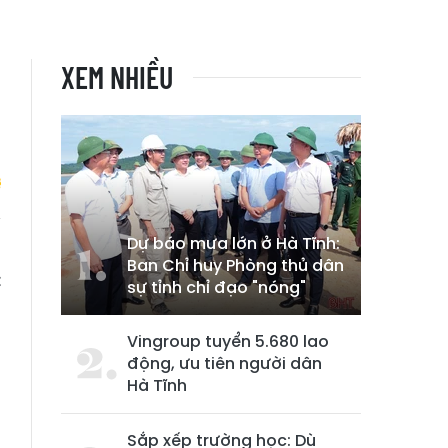
XEM NHIỀU
Dự báo mưa lớn ở Hà Tĩnh:
n
Ban Chỉ huy Phòng thủ dân
t
sự tỉnh chỉ đạo "nóng"
Vingroup tuyển 5.680 lao
động, ưu tiên người dân
Hà Tĩnh
Sắp xếp trường học: Dù