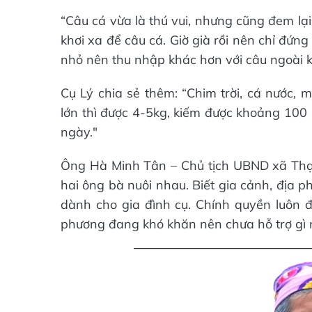
“Câu cá vừa là thú vui, nhưng cũng đem lại
khơi xa để câu cá. Giờ già rồi nên chỉ đứng
nhỏ nên thu nhập khác hơn với câu ngoài kh
Cụ Lý chia sẻ thêm: “Chim trời, cá nước, 
lớn thì được 4-5kg, kiếm được khoảng 100 
ngày."
Ông Hà Minh Tân – Chủ tịch UBND xã Thạch
hai ông bà nuôi nhau. Biết gia cảnh, địa 
dành cho gia đình cụ. Chính quyền luôn độ
phương đang khó khăn nên chưa hỗ trợ gì 