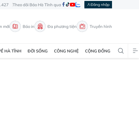
3.427
Theo dõi Báo Hà Tĩnh qua
Đăng nhập
in mới
Báo in
Đa phương tiện
Truyền hình
VỀ HÀ TĨNH
ĐỜI SỐNG
CÔNG NGHỆ
CỘNG ĐỒNG