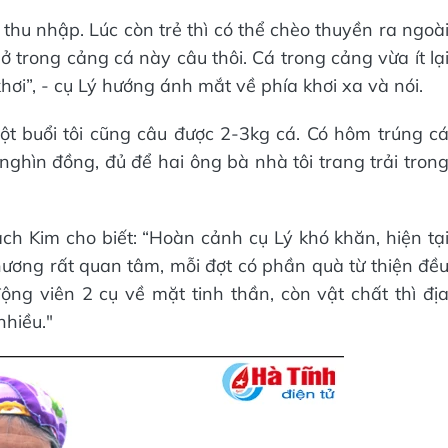
 thu nhập. Lúc còn trẻ thì có thể chèo thuyền ra ngoà
 ở trong cảng cá này câu thôi. Cá trong cảng vừa ít lạ
ơi”, - cụ Lý hướng ánh mắt về phía khơi xa và nói.
một buổi tôi cũng câu được 2-3kg cá. Có hôm trúng c
nghìn đồng, đủ để hai ông bà nhà tôi trang trải tron
 Kim cho biết: “Hoàn cảnh cụ Lý khó khăn, hiện tạ
phương rất quan tâm, mỗi đợt có phần quà từ thiện đề
ng viên 2 cụ về mặt tinh thần, còn vật chất thì đị
nhiều."