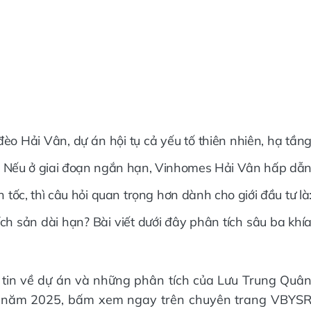
 Hải Vân, dự án hội tụ cả yếu tố thiên nhiên, hạ tần
tế. Nếu ở giai đoạn ngắn hạn, Vinhomes Hải Vân hấp dẫ
tốc, thì câu hỏi quan trọng hơn dành cho giới đầu tư là
ích sản dài hạn? Bài viết dưới đây phân tích sâu ba khí
 tin về dự án và những phân tích của Lưu Trung Quâ
ng năm 2025, bấm xem ngay trên chuyên trang VBYS