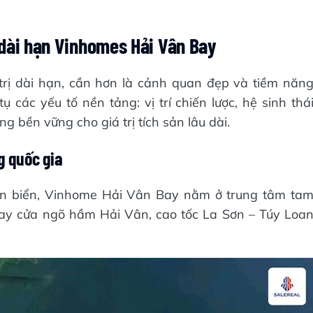
 dài hạn Vinhomes Hải Vân Bay
trị dài hạn, cần hơn là cảnh quan đẹp và tiềm năn
ụ các yếu tố nền tảng: vị trí chiến lược, hệ sinh thá
g bền vững cho giá trị tích sản lâu dài.
ng quốc gia
en biển, Vinhome Hải Vân Bay nằm ở trung tâm ta
gay cửa ngõ hầm Hải Vân, cao tốc La Sơn – Túy Loa