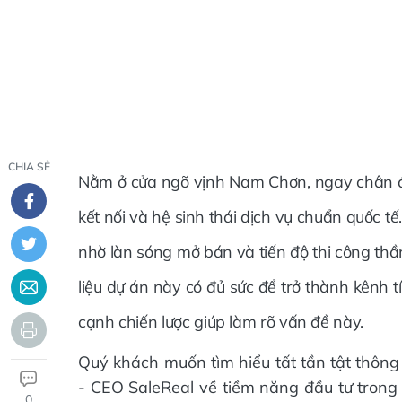
CHIA SẺ
Nằm ở cửa ngõ vịnh Nam Chơn, ngay chân đèo
kết nối và hệ sinh thái dịch vụ chuẩn quốc 
nhờ làn sóng mở bán và tiến độ thi công thần 
liệu dự án này có đủ sức để trở thành kênh t
cạnh chiến lược giúp làm rõ vấn đề này.
Quý khách muốn tìm hiểu tất tần tật thông
- CEO SaleReal về tiềm năng đầu tư tro
0