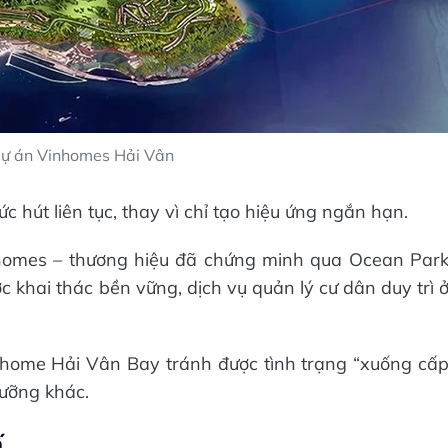
dự án Vinhomes Hải Vân
c hút liên tục, thay vì chỉ tạo hiệu ứng ngắn hạn.
homes – thương hiệu đã chứng minh qua Ocean Par
 khai thác bền vững, dịch vụ quản lý cư dân duy trì 
nhome Hải Vân Bay tránh được tình trạng “xuống cấ
ưỡng khác.
ế