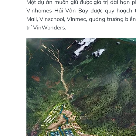
Một dự án muốn giữ được giá trị dài hạn ph
Vinhomes Hải Vân Bay được quy hoạch th
Mall, Vinschool, Vinmec, quảng trường biển
trí VinWonders.