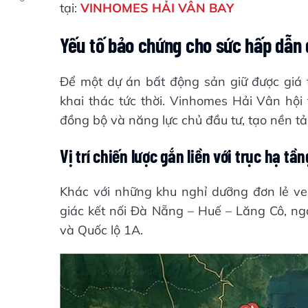
tại:
VINHOMES HẢI VÂN BAY
Yếu tố bảo chứng cho sức hấp dẫn
Để một dự án bất động sản giữ được giá 
khai thác tức thời. Vinhomes Hải Vân hội t
đồng bộ và năng lực chủ đầu tư, tạo nền tản
Vị trí chiến lược gắn liền với trục hạ tầ
Khác với những khu nghỉ dưỡng đơn lẻ v
giác kết nối Đà Nẵng – Huế – Lăng Cô, n
và Quốc lộ 1A.