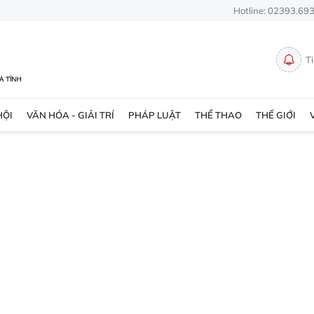
Hotline: 02393.69
T
HỘI
VĂN HÓA - GIẢI TRÍ
PHÁP LUẬT
THỂ THAO
THẾ GIỚI