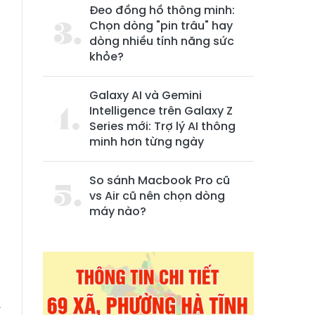
Đeo đồng hồ thông minh:
Chọn dòng "pin trâu" hay
dòng nhiều tính năng sức
khỏe?
Galaxy AI và Gemini
Intelligence trên Galaxy Z
Series mới: Trợ lý AI thông
minh hơn từng ngày
g
n
So sánh Macbook Pro cũ
vs Air cũ nên chọn dòng
:
máy nào?
a
n
R