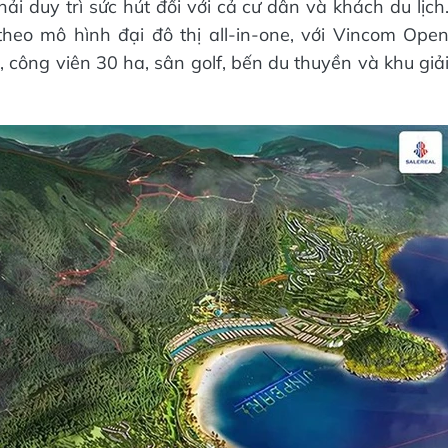
ải duy trì sức hút đối với cả cư dân và khách du lịch
eo mô hình đại đô thị all-in-one, với Vincom Ope
, công viên 30 ha, sân golf, bến du thuyền và khu giả