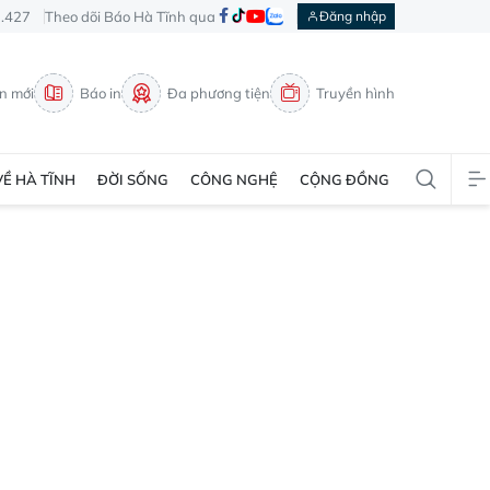
3.427
Theo dõi Báo Hà Tĩnh qua
Đăng nhập
in mới
Báo in
Đa phương tiện
Truyền hình
VỀ HÀ TĨNH
ĐỜI SỐNG
CÔNG NGHỆ
CỘNG ĐỒNG