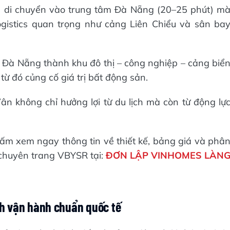
ện di chuyển vào trung tâm Đà Nẵng (20–25 phút) m
gistics quan trọng như cảng Liên Chiểu và sân ba
 Đà Nẵng thành khu đô thị – công nghiệp – cảng biể
từ đó củng cố giá trị bất động sản.
ân không chỉ hưởng lợi từ du lịch mà còn từ động lự
ấm xem ngay thông tin về thiết kế, bảng giá và phâ
 chuyên trang VBYSR tại:
ĐƠN LẬP VINHOMES LÀN
ình vận hành chuẩn quốc tế