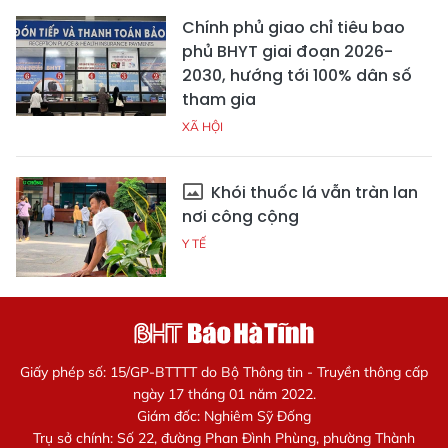
Chính phủ giao chỉ tiêu bao
phủ BHYT giai đoạn 2026-
2030, hướng tới 100% dân số
tham gia
XÃ HỘI
Khói thuốc lá vẫn tràn lan
nơi công cộng
Y TẾ
Giấy phép số: 15/GP-BTTTT do Bộ Thông tin - Truyền thông cấp
ngày 17 tháng 01 năm 2022.
Giám đốc: Nghiêm Sỹ Đống
Trụ sở chính: Số 22, đường Phan Đình Phùng, phường Thành