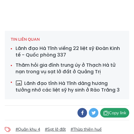
TIN LIÊN QUAN
Lãnh đạo Hà Tĩnh viếng 22 liệt sỹ Đoàn Kinh
tế - Quốc phòng 337
Thăm hỏi gia đình trung úy ở Thạch Hà tử
nạn trong vụ sạt lở đất ở Quảng Trị
Lãnh đạo tỉnh Hà Tĩnh dâng hương
tưởng nhớ các liệt sỹ hy sinh ở Rào Trăng 3
Copy link
#Quân khu 4
#Sạt lở đất
#Thừa thiên huế