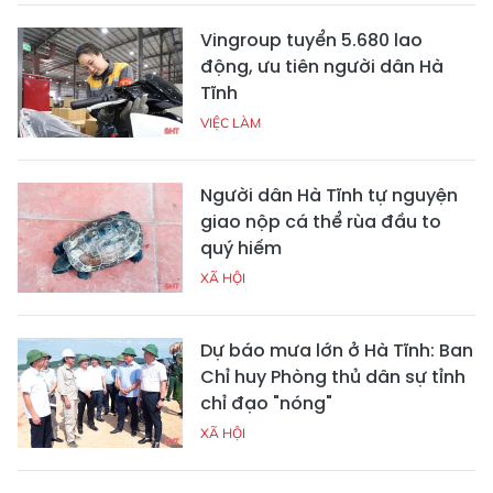
Vingroup tuyển 5.680 lao
động, ưu tiên người dân Hà
Tĩnh
VIỆC LÀM
Người dân Hà Tĩnh tự nguyện
giao nộp cá thể rùa đầu to
quý hiếm
XÃ HỘI
Dự báo mưa lớn ở Hà Tĩnh: Ban
Chỉ huy Phòng thủ dân sự tỉnh
chỉ đạo "nóng"
XÃ HỘI