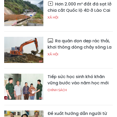
Hơn 2.000 m³ đất đá sạt lở
chia cắt Quốc lộ 4D ở Lào Cai
XÃ HỘI
Ra quân dọn dẹp rác thải,
khơi thông dòng chảy sông La
XÃ HỘI
Tiếp sức học sinh khó khăn
vững bước vào năm học mới
CHÍNH SÁCH
Đề xuất hướng dẫn người từ