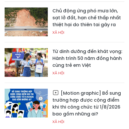
Chủ động ứng phó mưa lớn,
sạt lở đất, hạn chế thấp nhất
thiệt hại do thiên tai gây ra
XÃ HỘI
Từ dinh dưỡng đến khát vọng:
Hành trình 50 năm đồng hành
cùng trẻ em Việt
XÃ HỘI
[Motion graphic] Bổ sung
trường hợp được cộng điểm
khi thi công chức từ 1/8/2026
bao gồm những ai?
XÃ HỘI