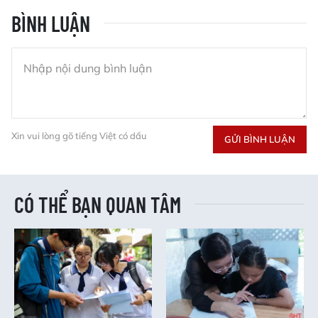
BÌNH LUẬN
Xin vui lòng gõ tiếng Việt có dấu
GỬI BÌNH LUẬN
CÓ THỂ BẠN QUAN TÂM