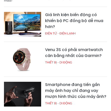
Giá linh kiện biến động có
khiến bộ PC đồng bộ dễ mua
hơn?
ĐIỆN TỬ - ĐIỆN LẠNH
Venu 3S có phải smartwatch
cân bằng nhất của Garmin?
THIẾT BỊ - DI ĐỘNG
Smartphone đang tiến gần
máy ảnh hay chỉ đang vay
mượn hình thức của máy ảnh?
THIẾT BỊ - DI ĐỘNG