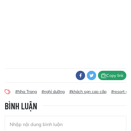
Copy link
#Nha Trang
#nghỉ dưỡng
#khách sạn cao cấp
#resort đả
BÌNH LUẬN