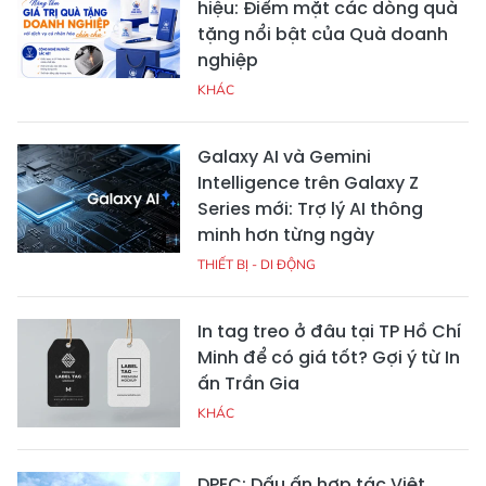
hiệu: Điểm mặt các dòng quà
tặng nổi bật của Quà doanh
nghiệp
KHÁC
Galaxy AI và Gemini
Intelligence trên Galaxy Z
Series mới: Trợ lý AI thông
minh hơn từng ngày
THIẾT BỊ - DI ĐỘNG
In tag treo ở đâu tại TP Hồ Chí
Minh để có giá tốt? Gợi ý từ In
ấn Trần Gia
KHÁC
DPEC: Dấu ấn hợp tác Việt