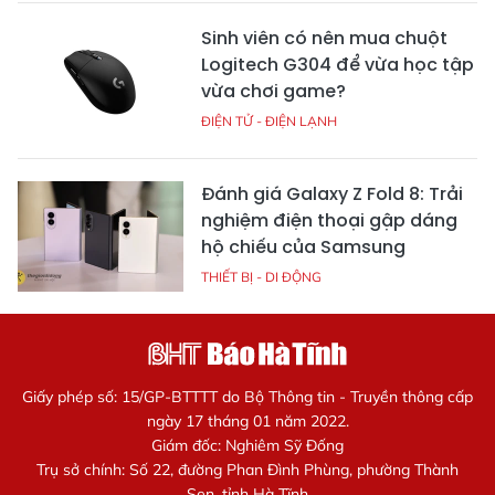
Sinh viên có nên mua chuột
Logitech G304 để vừa học tập
vừa chơi game?
ĐIỆN TỬ - ĐIỆN LẠNH
Đánh giá Galaxy Z Fold 8: Trải
nghiệm điện thoại gập dáng
hộ chiếu của Samsung
THIẾT BỊ - DI ĐỘNG
Giấy phép số: 15/GP-BTTTT do Bộ Thông tin - Truyền thông cấp
ngày 17 tháng 01 năm 2022.
Giám đốc: Nghiêm Sỹ Đống
Trụ sở chính: Số 22, đường Phan Đình Phùng, phường Thành
Sen, tỉnh Hà Tĩnh