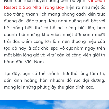
Nằm uốn lượn duyên dáng bên bờ vịnh,
Vinpearl
Resort & Spa Nha Trang Bay
hiện ra như một ốc
đảo trắng thanh lịch mang phong cách kiến trúc
đương đại đặc trưng. Khu nghỉ dưỡng nổi bật với
hệ thống biệt thự có hồ bơi riêng biệt lập, bao
quanh bởi những khu vườn nhiệt đới xanh mướt
trải dài. Điểm cộng lớn làm nên thương hiệu của
tọa độ này là các chòi spa vô cực nằm ngay trên
mặt biển lộng gió và vị trí cận kề công viên giải trí
hàng đầu Việt Nam.
Tại đây, bạn có thể thảnh thơi thả lỏng tâm trí,
đón ánh hoàng hôn nhuộm đỏ rực đại dương,
mang lại những phút giây thư giãn đỉnh cao.