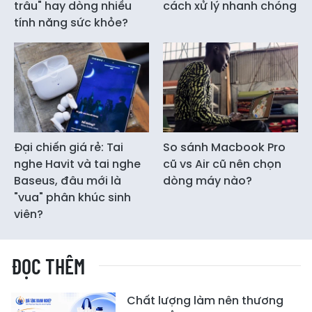
trâu" hay dòng nhiều
cách xử lý nhanh chóng
tính năng sức khỏe?
Đại chiến giá rẻ: Tai
So sánh Macbook Pro
nghe Havit và tai nghe
cũ vs Air cũ nên chọn
Baseus, đâu mới là
dòng máy nào?
"vua" phân khúc sinh
viên?
ĐỌC THÊM
Chất lượng làm nên thương