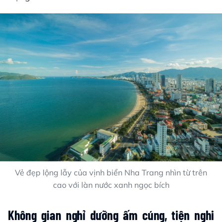
Vẻ đẹp lộng lẫy của vịnh biển Nha Trang nhìn từ trên
cao với làn nước xanh ngọc bích
Không gian nghỉ dưỡng ấm cúng, tiện nghi