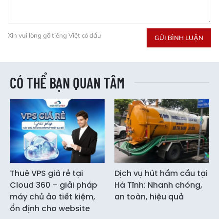
Xin vui lòng gõ tiếng Việt có dấu
GỬI BÌNH LUẬN
CÓ THỂ BẠN QUAN TÂM
Thuê VPS giá rẻ tại
Dịch vụ hút hầm cầu tại
Cloud 360 – giải pháp
Hà Tĩnh: Nhanh chóng,
máy chủ ảo tiết kiệm,
an toàn, hiệu quả
ổn định cho website