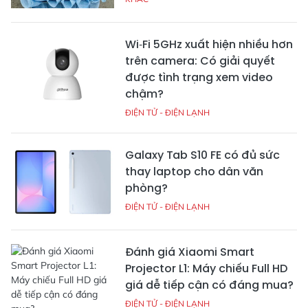
Wi‑Fi 5GHz xuất hiện nhiều hơn
trên camera: Có giải quyết
được tình trạng xem video
chậm?
ĐIỆN TỬ - ĐIỆN LẠNH
Galaxy Tab S10 FE có đủ sức
thay laptop cho dân văn
phòng?
ĐIỆN TỬ - ĐIỆN LẠNH
Đánh giá Xiaomi Smart
Projector L1: Máy chiếu Full HD
giá dễ tiếp cận có đáng mua?
ĐIỆN TỬ - ĐIỆN LẠNH