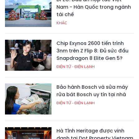
Nam - Hàn Quốc trong ngành
tái chế
KHÁC
Chip Exynos 2600 tiến trình
3nm trên Z Flip 8: Đủ sức đấu
Snapdragon 8 Elite Gen 5?
ĐIỆN TỬ - ĐIỆN LẠNH
Bảo hành Bosch và sửa máy
rửa bát Bosch uy tín tại nhà
ĐIỆN TỬ - ĐIỆN LẠNH
Hà Tĩnh Heritage được vinh
danh tại Dot Property Vietnam