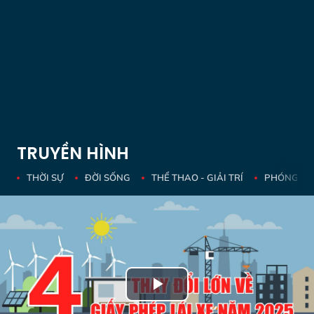
TRUYỀN HÌNH
THỜI SỰ
ĐỜI SỐNG
THỂ THAO - GIẢI TRÍ
PHÓNG SỰ 
Play