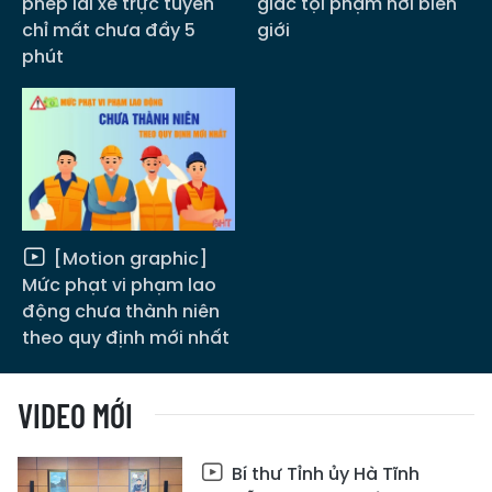
phép lái xe trực tuyến
giác tội phạm nơi biên
chỉ mất chưa đầy 5
giới
phút
[Motion graphic]
Mức phạt vi phạm lao
động chưa thành niên
theo quy định mới nhất
VIDEO MỚI
Bí thư Tỉnh ủy Hà Tĩnh