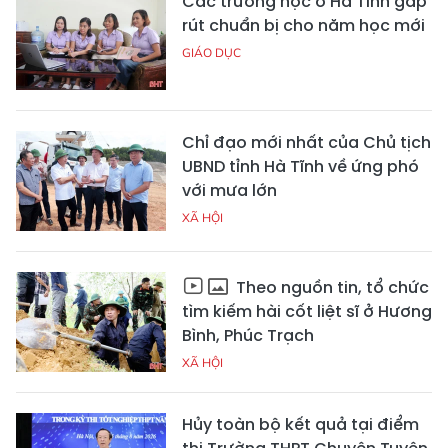
Các trường học ở Hà Tĩnh gấp
rút chuẩn bị cho năm học mới
GIÁO DỤC
Chỉ đạo mới nhất của Chủ tịch
UBND tỉnh Hà Tĩnh về ứng phó
với mưa lớn
XÃ HỘI
Theo nguồn tin, tổ chức
tìm kiếm hài cốt liệt sĩ ở Hương
Bình, Phúc Trạch
XÃ HỘI
Hủy toàn bộ kết quả tại điểm