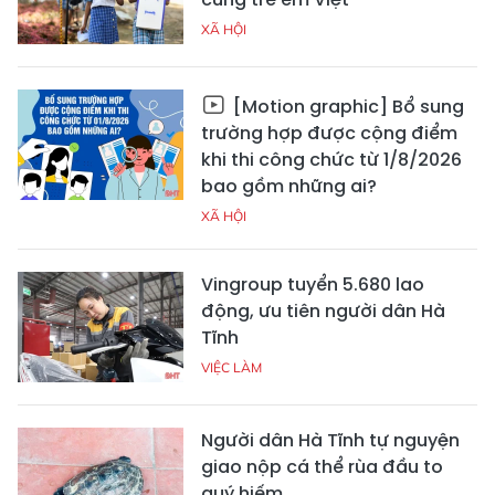
XÃ HỘI
[Motion graphic] Bổ sung
trường hợp được cộng điểm
khi thi công chức từ 1/8/2026
bao gồm những ai?
XÃ HỘI
Vingroup tuyển 5.680 lao
động, ưu tiên người dân Hà
Tĩnh
VIỆC LÀM
Người dân Hà Tĩnh tự nguyện
giao nộp cá thể rùa đầu to
quý hiếm