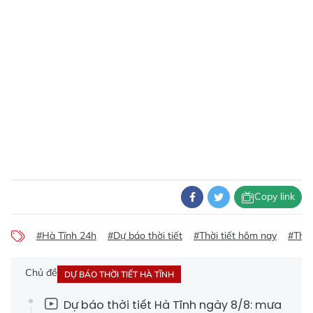
Copy link
#Hà Tĩnh 24h
#Dự báo thời tiết
#Thời tiết hôm nay
#Thời
Chủ đề
DỰ BÁO THỜI TIẾT HÀ TĨNH
Dự báo thời tiết Hà Tĩnh ngày 8/8: mưa