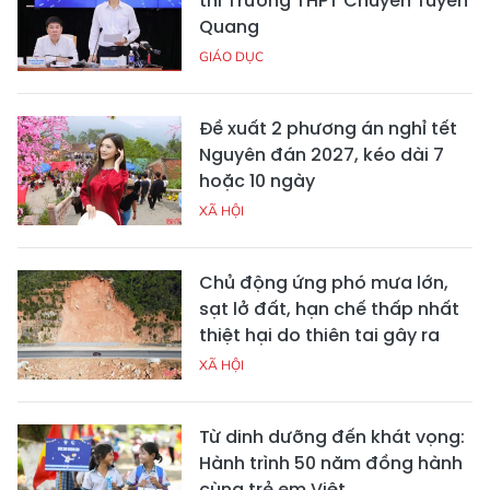
thi Trường THPT Chuyên Tuyên
Quang
GIÁO DỤC
Đề xuất 2 phương án nghỉ tết
Nguyên đán 2027, kéo dài 7
hoặc 10 ngày
XÃ HỘI
Chủ động ứng phó mưa lớn,
sạt lở đất, hạn chế thấp nhất
thiệt hại do thiên tai gây ra
XÃ HỘI
Từ dinh dưỡng đến khát vọng:
Hành trình 50 năm đồng hành
cùng trẻ em Việt