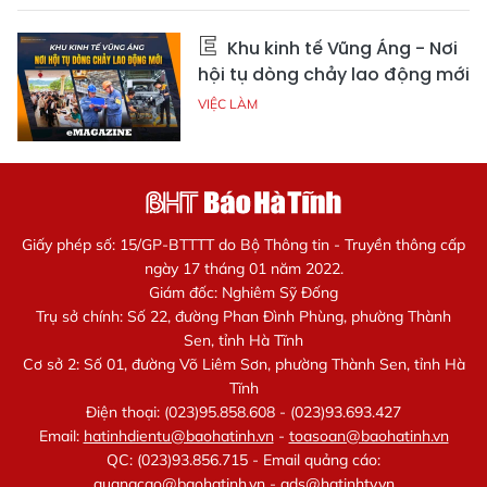
Khu kinh tế Vũng Áng - Nơi
hội tụ dòng chảy lao động mới
VIỆC LÀM
Giấy phép số: 15/GP-BTTTT do Bộ Thông tin - Truyền thông cấp
ngày 17 tháng 01 năm 2022.
Giám đốc: Nghiêm Sỹ Đống
Trụ sở chính: Số 22, đường Phan Đình Phùng, phường Thành
Sen, tỉnh Hà Tĩnh
Cơ sở 2: Số 01, đường Võ Liêm Sơn, phường Thành Sen, tỉnh Hà
Tĩnh
Điện thoại: (023)95.858.608 - (023)93.693.427
Email:
hatinhdientu@baohatinh.vn
-
toasoan@baohatinh.vn
QC: (023)93.856.715 - Email quảng cáo:
quangcao@baohatinh.vn
-
ads@hatinhtv.vn