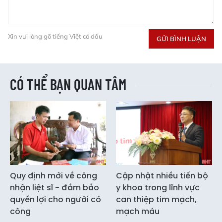
Xin vui lòng gõ tiếng Việt có dấu
GỬI BÌNH LUẬN
CÓ THỂ BẠN QUAN TÂM
Quy định mới về công
Cập nhật nhiều tiến bộ
nhận liệt sĩ - đảm bảo
y khoa trong lĩnh vực
quyền lợi cho người có
can thiệp tim mạch,
công
mạch máu