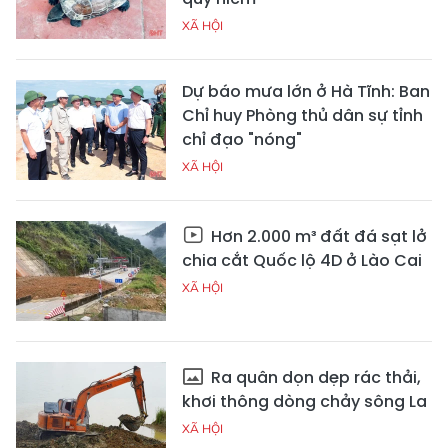
XÃ HỘI
Dự báo mưa lớn ở Hà Tĩnh: Ban
Chỉ huy Phòng thủ dân sự tỉnh
chỉ đạo "nóng"
XÃ HỘI
Hơn 2.000 m³ đất đá sạt lở
chia cắt Quốc lộ 4D ở Lào Cai
XÃ HỘI
Ra quân dọn dẹp rác thải,
khơi thông dòng chảy sông La
XÃ HỘI