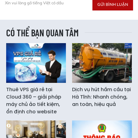
Xin vui lòng gõ tiếng Việt có dấu
GỬI BÌNH LUẬN
CÓ THỂ BẠN QUAN TÂM
Thuê VPS giá rẻ tại
Dịch vụ hút hầm cầu tại
Cloud 360 – giải pháp
Hà Tĩnh: Nhanh chóng,
máy chủ ảo tiết kiệm,
an toàn, hiệu quả
ổn định cho website