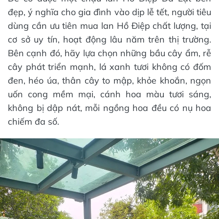
đẹp, ý nghĩa cho gia đình vào dịp lễ tết, người tiêu
dùng cần ưu tiên mua lan Hồ Điệp chất lượng, tại
cơ sở uy tín, hoạt động lâu năm trên thị trường.
Bên cạnh đó, hãy lựa chọn những bầu cây ẩm, rễ
cây phát triển mạnh, lá xanh tươi không có đốm
đen, héo úa, thân cây to mập, khỏe khoắn, ngọn
uốn cong mềm mại, cánh hoa màu tươi sáng,
không bị dập nát, mỗi ngồng hoa đều có nụ hoa
chiếm đa số.