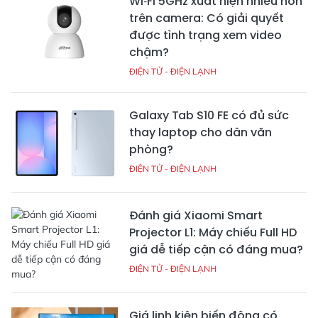
Wi‑Fi 5GHz xuất hiện nhiều hơn
trên camera: Có giải quyết
được tình trạng xem video
chậm?
ĐIỆN TỬ - ĐIỆN LẠNH
Galaxy Tab S10 FE có đủ sức
thay laptop cho dân văn
phòng?
ĐIỆN TỬ - ĐIỆN LẠNH
Đánh giá Xiaomi Smart
Projector L1: Máy chiếu Full HD
giá dễ tiếp cận có đáng mua?
ĐIỆN TỬ - ĐIỆN LẠNH
Giá linh kiện biến động có