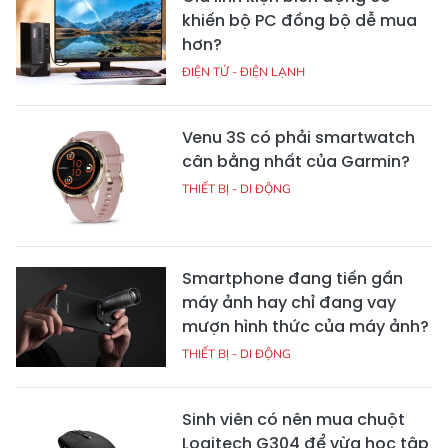
khiến bộ PC đồng bộ dễ mua
hơn?
ĐIỆN TỬ - ĐIỆN LẠNH
Venu 3S có phải smartwatch
cân bằng nhất của Garmin?
THIẾT BỊ - DI ĐỘNG
Smartphone đang tiến gần
máy ảnh hay chỉ đang vay
mượn hình thức của máy ảnh?
THIẾT BỊ - DI ĐỘNG
Sinh viên có nên mua chuột
Logitech G304 để vừa học tập