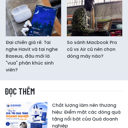
Đại chiến giá rẻ: Tai
So sánh Macbook Pro
nghe Havit và tai nghe
cũ vs Air cũ nên chọn
Baseus, đâu mới là
dòng máy nào?
"vua" phân khúc sinh
viên?
ĐỌC THÊM
Chất lượng làm nên thương
hiệu: Điểm mặt các dòng quà
tặng nổi bật của Quà doanh
nghiệp