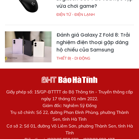
vừa chơi game?
ĐIỆN TỬ - ĐIỆN LẠNH
Đánh giá Galaxy Z Fold 8: Trải
nghiệm điện thoại gập dáng
hộ chiếu của Samsung
THIẾT BỊ - DI ĐỘNG
Giấy phép số: 15/GP-BTTTT do Bộ Thông tin - Truyền thông cấp
ngày 17 tháng 01 năm 2022.
Giám đốc: Nghiêm Sỹ Đống
Trụ sở chính: Số 22, đường Phan Đình Phùng, phường Thành
Sen, tỉnh Hà Tĩnh
Cơ sở 2: Số 01, đường Võ Liêm Sơn, phường Thành Sen, tỉnh Hà
Tĩnh