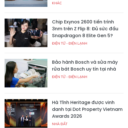
KHÁC
Chip Exynos 2600 tiến trình
3nm trên Z Flip 8: Đủ sức đấu
Snapdragon 8 Elite Gen 5?
ĐIỆN TỬ - ĐIỆN LẠNH
Bảo hành Bosch và sửa máy
rửa bát Bosch uy tín tại nhà
ĐIỆN TỬ - ĐIỆN LẠNH
Hà Tĩnh Heritage được vinh
danh tại Dot Property Vietnam
Awards 2026
NHÀ ĐẤT