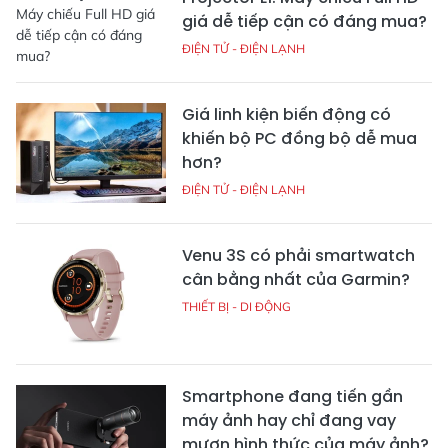
giá dễ tiếp cận có đáng mua?
ĐIỆN TỬ - ĐIỆN LẠNH
Giá linh kiện biến động có
khiến bộ PC đồng bộ dễ mua
hơn?
ĐIỆN TỬ - ĐIỆN LẠNH
Venu 3S có phải smartwatch
cân bằng nhất của Garmin?
THIẾT BỊ - DI ĐỘNG
Smartphone đang tiến gần
máy ảnh hay chỉ đang vay
mượn hình thức của máy ảnh?