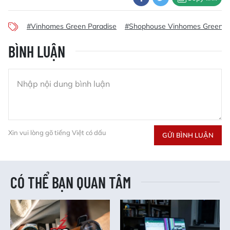
#Vinhomes Green Paradise
#Shophouse Vinhomes Green Pa
BÌNH LUẬN
Xin vui lòng gõ tiếng Việt có dấu
GỬI BÌNH LUẬN
CÓ THỂ BẠN QUAN TÂM