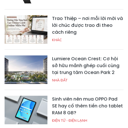
Trao Thiệp – nơi mỗi lời mời và
lời chúc được trao đi theo
cách riêng
KHÁC
Lumiere Ocean Crest: Cơ hội
sở hữu mảnh ghép cuối cùng
tại trung tâm Ocean Park 2
NHÀ ĐẤT
Sinh viên nên mua OPPO Pad
SE hay cố thêm tiền cho tablet
RAM 8 GB?
ĐIỆN TỬ - ĐIỆN LẠNH