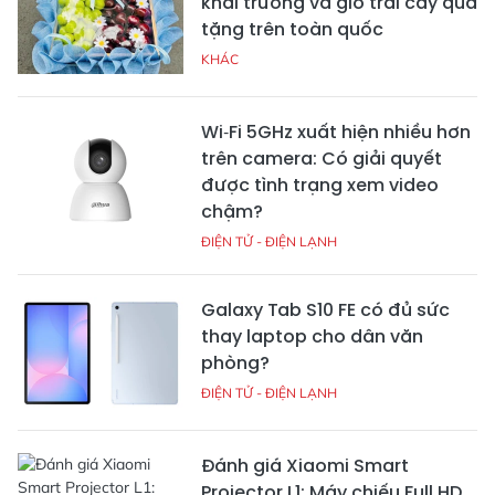
khai trương và giỏ trái cây quà
tặng trên toàn quốc
KHÁC
Wi‑Fi 5GHz xuất hiện nhiều hơn
trên camera: Có giải quyết
được tình trạng xem video
chậm?
ĐIỆN TỬ - ĐIỆN LẠNH
Galaxy Tab S10 FE có đủ sức
thay laptop cho dân văn
phòng?
ĐIỆN TỬ - ĐIỆN LẠNH
Đánh giá Xiaomi Smart
Projector L1: Máy chiếu Full HD