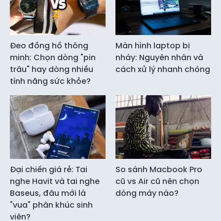
Đeo đồng hồ thông
Màn hình laptop bị
minh: Chọn dòng "pin
nháy: Nguyên nhân và
trâu" hay dòng nhiều
cách xử lý nhanh chóng
tính năng sức khỏe?
Đại chiến giá rẻ: Tai
So sánh Macbook Pro
nghe Havit và tai nghe
cũ vs Air cũ nên chọn
Baseus, đâu mới là
dòng máy nào?
"vua" phân khúc sinh
viên?