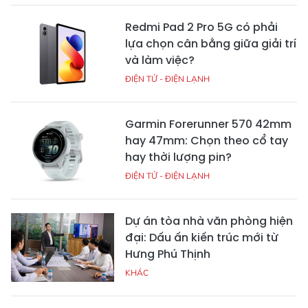
Redmi Pad 2 Pro 5G có phải
lựa chọn cân bằng giữa giải trí
và làm việc?
ĐIỆN TỬ - ĐIỆN LẠNH
Garmin Forerunner 570 42mm
hay 47mm: Chọn theo cổ tay
hay thời lượng pin?
ĐIỆN TỬ - ĐIỆN LẠNH
Dự án tòa nhà văn phòng hiện
đại: Dấu ấn kiến trúc mới từ
Hưng Phú Thịnh
KHÁC