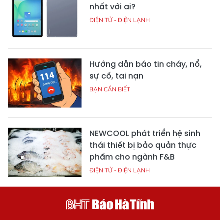
nhất với ai?
ĐIỆN TỬ - ĐIỆN LẠNH
Hướng dẫn báo tin cháy, nổ,
sự cố, tai nạn
BẠN CẦN BIẾT
NEWCOOL phát triển hệ sinh
thái thiết bị bảo quản thực
phẩm cho ngành F&B
ĐIỆN TỬ - ĐIỆN LẠNH