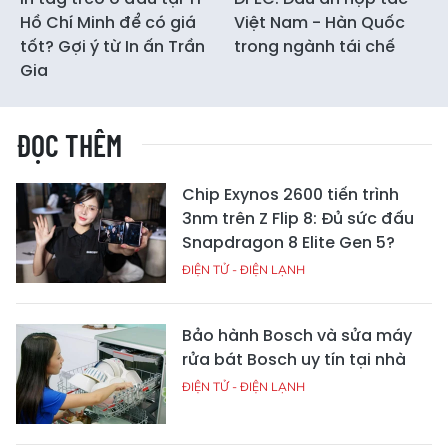
Hồ Chí Minh để có giá
Việt Nam - Hàn Quốc
tốt? Gợi ý từ In ấn Trần
trong ngành tái chế
Gia
ĐỌC THÊM
Chip Exynos 2600 tiến trình
3nm trên Z Flip 8: Đủ sức đấu
Snapdragon 8 Elite Gen 5?
ĐIỆN TỬ - ĐIỆN LẠNH
Bảo hành Bosch và sửa máy
rửa bát Bosch uy tín tại nhà
ĐIỆN TỬ - ĐIỆN LẠNH