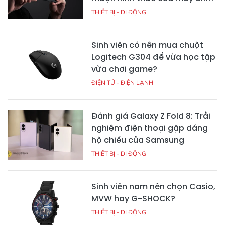
THIẾT BỊ - DI ĐỘNG
Sinh viên có nên mua chuột
Logitech G304 để vừa học tập
vừa chơi game?
ĐIỆN TỬ - ĐIỆN LẠNH
Đánh giá Galaxy Z Fold 8: Trải
nghiệm điện thoại gập dáng
hộ chiếu của Samsung
THIẾT BỊ - DI ĐỘNG
Sinh viên nam nên chọn Casio,
MVW hay G-SHOCK?
THIẾT BỊ - DI ĐỘNG