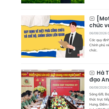
[Mot
chức v
06/08/2026 
Các quy định
Chính phủ nê
chức.
Hà T
đạo An
06/08/2026 
Sáng 6/8, Ba
thức trực ti
Hưng. Điểm c