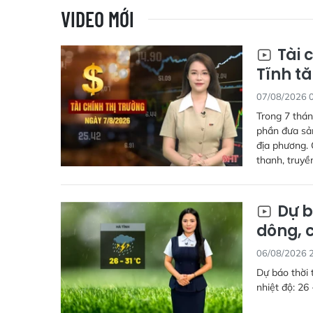
VIDEO MỚI
Tài 
Tĩnh tă
07/08/2026 
Trong 7 thán
phần đưa sả
địa phương. 
thanh, truyề
Dự b
dông, 
06/08/2026 
Dự báo thời 
nhiệt độ: 26 