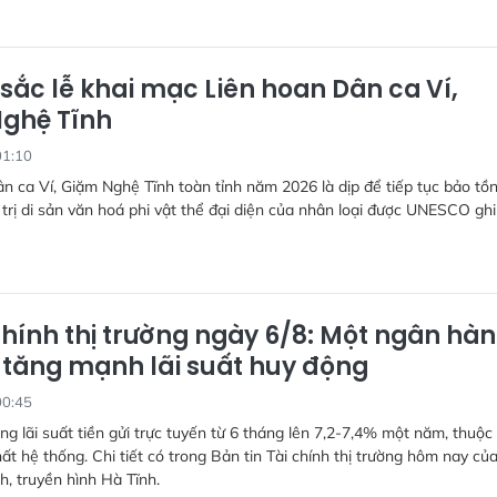
sắc lễ khai mạc Liên hoan Dân ca Ví,
ghệ Tĩnh
01:10
n ca Ví, Giặm Nghệ Tĩnh toàn tỉnh năm 2026 là dịp để tiếp tục bảo tồn
 trị di sản văn hoá phi vật thể đại diện của nhân loại được UNESCO ghi
chính thị trường ngày 6/8: Một ngân hà
” tăng mạnh lãi suất huy động
00:45
g lãi suất tiền gửi trực tuyến từ 6 tháng lên 7,2-7,4% một năm, thuộc
t hệ thống. Chi tiết có trong Bản tin Tài chính thị trường hôm nay củ
h, truyền hình Hà Tĩnh.