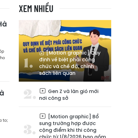
XEM NHIỀU
Hà
óp
[Motion graphic] Quy
cho
định về biệt phái công
chức và chế độ, chính
sách liên quan
Gen Z và làn gió mới
và
nơi công sở
[Motion graphic] Bổ
 to;
sung trường hợp được
cộng điểm khi thi công
chức từ 1/8/2026 bao gồm