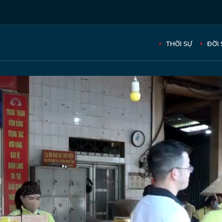
THỜI SỰ
ĐỜI