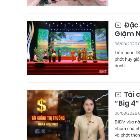
Đặc 
Giặm N
06/08/2026 
Liên hoan Dâ
phát huy giá
danh.
Tài 
“Big 4
06/08/2026 
BIDV vừa nân
nhóm cao nhấ
và phát than