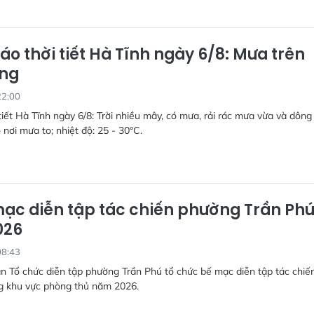
áo thời tiết Hà Tĩnh ngày 6/8: Mưa trên
ộng
22:00
tiết Hà Tĩnh ngày 6/8: Trời nhiều mây, có mưa, rải rác mưa vừa và dông
 nơi mưa to; nhiệt độ: 25 - 30°C.
ạc diễn tập tác chiến phường Trần Ph
026
08:43
n Tổ chức diễn tập phường Trần Phú tổ chức bế mạc diễn tập tác chiế
g khu vực phòng thủ năm 2026.