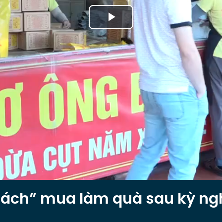
Play
Video
hách” mua làm quà sau kỳ ng