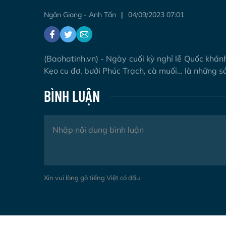
Ngân Giang - Anh Tấn
04/09/2023 07:01
(Baohatinh.vn) - Ngày cuối kỳ nghỉ lễ Quốc khán
Kẹo cu đơ, bưởi Phúc Trạch, cà muối… là những 
BÌNH LUẬN
Xin vui lòng gõ tiếng Việt có dấu