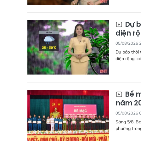
Dự b
diện r
05/08/2026 
Dự báo thời 
diện rộng, có
Bế m
năm 2
05/08/2026 
Sáng 5/8, Ba
phường tron