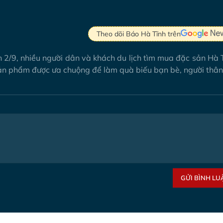
Theo dõi Báo Hà Tĩnh trên
h 2/9, nhiều người dân và khách du lịch tìm mua đặc sản Hà 
sản phẩm được ưa chuộng để làm quà biếu bạn bè, người thân
GỬI BÌNH LU