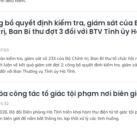
nh điều hành.
 bố quyết định kiểm tra, giám sát của 
rị, Ban Bí thư đợt 3 đối với BTV Tỉnh ủy 
07:03
àn kiểm tra, giám sát số 233 của Bộ Chính trị, Ban Bí thư tổ chức hội 
t luận về kết quả giám sát đợt 2; công bố quyết định kiểm tra, giám sá
ối với Ban Thường vụ Tỉnh ủy Hà Tĩnh.
óa công tác tố giác tội phạm nơi biên gi
01:32
026, Bộ đội Biên phòng Hà Tĩnh triển khai hòm thư điện tử tố giác tội
n biên giới để nắm bắt thông tin, kịp thời xử lý các tình huống.