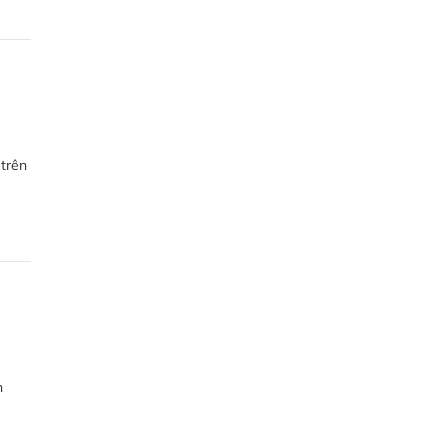
 trên
ú
n