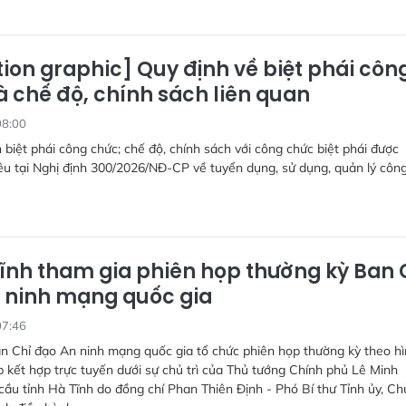
ion graphic] Quy định về biệt phái côn
à chế độ, chính sách liên quan
08:00
 biệt phái công chức; chế độ, chính sách với công chức biệt phái được
u tại Nghị định 300/2026/NĐ-CP về tuyển dụng, sử dụng, quản lý côn
ĩnh tham gia phiên họp thường kỳ Ban 
 ninh mạng quốc gia
07:46
n Chỉ đạo An ninh mạng quốc gia tổ chức phiên họp thường kỳ theo h
ếp kết hợp trực tuyến dưới sự chủ trì của Thủ tướng Chính phủ Lê Minh
ầu tỉnh Hà Tĩnh do đồng chí Phan Thiên Định - Phó Bí thư Tỉnh ủy, Ch