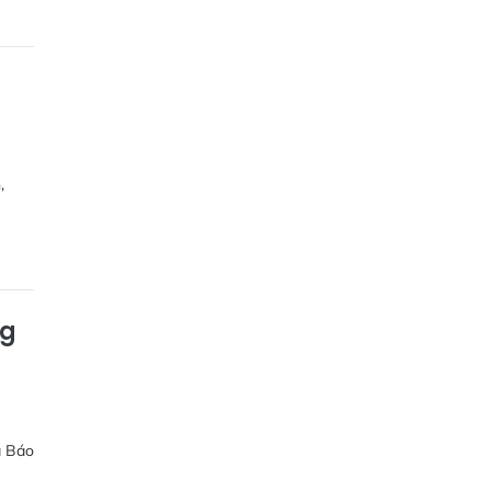
,
ng
a Báo