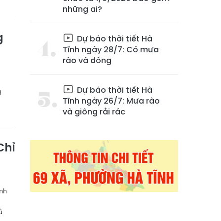
những ai?
g
Dự báo thời tiết Hà
Tĩnh ngày 28/7: Có mưa
rào và dông
Dự báo thời tiết Hà
g
Tĩnh ngày 26/7: Mưa rào
và giông rải rác
Chỉ
ình
ủ