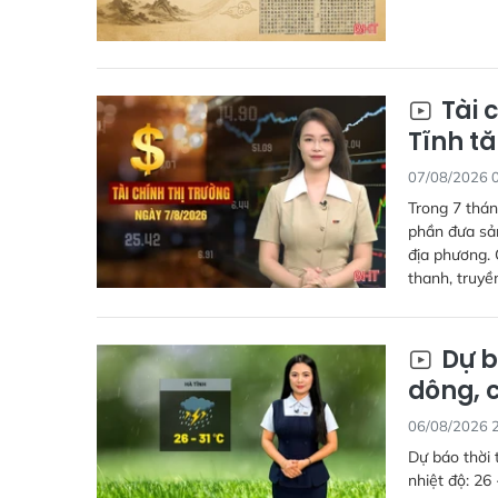
Tài 
Tĩnh tă
07/08/2026 
Trong 7 thán
phần đưa sả
địa phương. 
thanh, truyề
Dự b
dông, 
06/08/2026 
Dự báo thời 
nhiệt độ: 26 