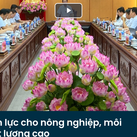
Play
Video
n lực cho nông nghiệp, môi
t lượng cao