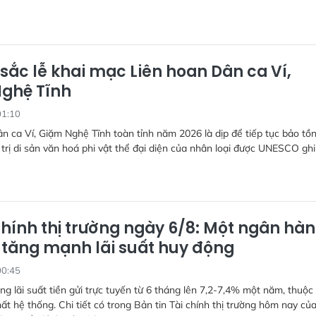
sắc lễ khai mạc Liên hoan Dân ca Ví,
ghệ Tĩnh
01:10
n ca Ví, Giặm Nghệ Tĩnh toàn tỉnh năm 2026 là dịp để tiếp tục bảo tồn
 trị di sản văn hoá phi vật thể đại diện của nhân loại được UNESCO ghi
chính thị trường ngày 6/8: Một ngân hà
” tăng mạnh lãi suất huy động
00:45
g lãi suất tiền gửi trực tuyến từ 6 tháng lên 7,2-7,4% một năm, thuộc
t hệ thống. Chi tiết có trong Bản tin Tài chính thị trường hôm nay củ