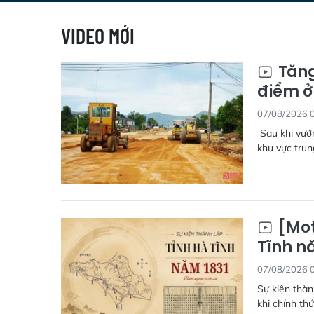
VIDEO MỚI
Tăng
điểm ở
07/08/2026 
Sau khi vướn
khu vực trun
[Mot
Tĩnh nă
07/08/2026 
Sự kiện thàn
khi chính th