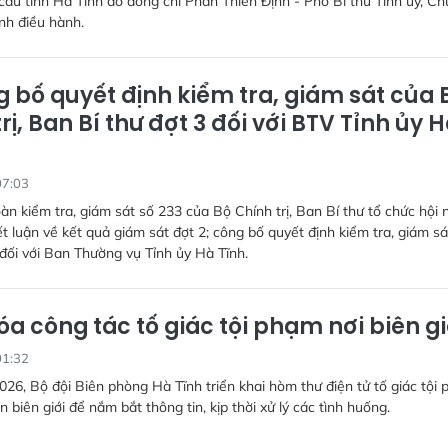
ầu tỉnh Hà Tĩnh do đồng chí Phan Thiên Định - Phó Bí thư Tỉnh ủy, Ch
nh điều hành.
 bố quyết định kiểm tra, giám sát của 
rị, Ban Bí thư đợt 3 đối với BTV Tỉnh ủy 
07:03
àn kiểm tra, giám sát số 233 của Bộ Chính trị, Ban Bí thư tổ chức hội 
t luận về kết quả giám sát đợt 2; công bố quyết định kiểm tra, giám sá
ối với Ban Thường vụ Tỉnh ủy Hà Tĩnh.
óa công tác tố giác tội phạm nơi biên gi
01:32
026, Bộ đội Biên phòng Hà Tĩnh triển khai hòm thư điện tử tố giác tội
n biên giới để nắm bắt thông tin, kịp thời xử lý các tình huống.