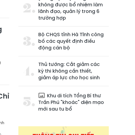
không được bổ nhiệm làm
lãnh đạo, quản lý trong 6
trường hợp
g
Bộ CHQS tỉnh Hà Tĩnh công
bố các quyết định điều
động cán bộ
g
Thủ tướng: Cắt giảm các
kỳ thi không cần thiết,
giảm áp lực cho học sinh
Chỉ
Khu di tích Tổng Bí thư
Trần Phú "khoác" diện mạo
mới sau tu bổ
ình