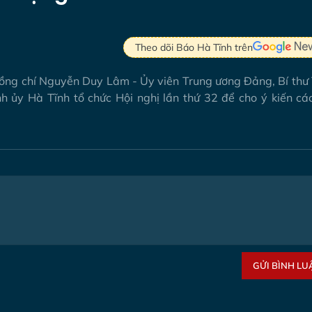
Theo dõi Báo Hà Tĩnh trên
 đồng chí Nguyễn Duy Lâm - Ủy viên Trung ương Đảng, Bí thư
 ủy Hà Tĩnh tổ chức Hội nghị lần thứ 32 để cho ý kiến các
GỬI BÌNH LU