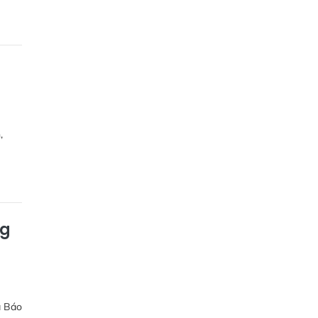
,
ng
a Báo