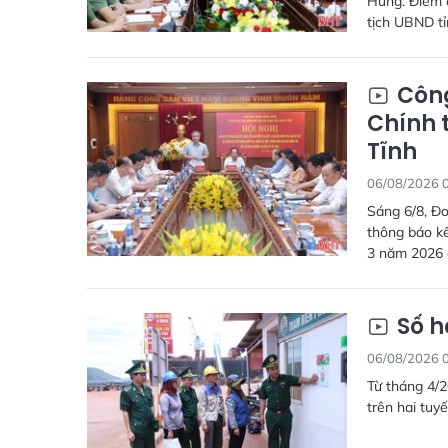
Hưng. Điểm c
tịch UBND tỉ
Công
Chính t
Tĩnh
06/08/2026 
Sáng 6/8, Đo
thông báo kế
3 năm 2026 đ
Số h
06/08/2026 
Từ tháng 4/2
trên hai tuyế