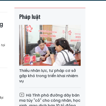
Pháp luật
ng
 tại
Thiếu nhân lực, tư pháp cơ sở
gặp khó trong triển khai nhiệm
vụ
Hà Tĩnh phá đường dây bán
đại
ma túy "cỏ" cho công nhân, học
sinh, giao dịch hơn 10 tỷ đồng