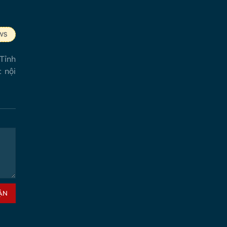
 Tỉnh
 nội
ẬN