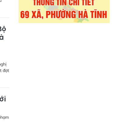
ủ
Bộ
Hà
nghị
t đợt
ới
 phạm