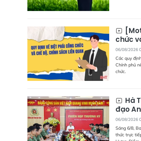
[Mot
chức v
06/08/2026 
Các quy định
Chính phủ nê
chức.
Hà T
đạo An
06/08/2026 
Sáng 6/8, Ba
thức trực ti