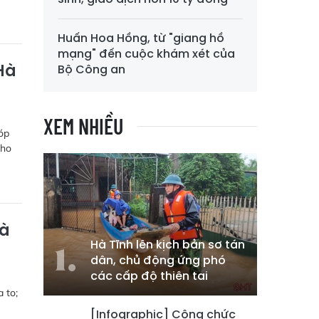
Huấn Hoa Hồng, từ "giang hồ
mạng" đến cuộc khám xét của
Hà
Bộ Công an
XEM NHIỀU
óp
cho
và
Hà Tĩnh lên kịch bản sơ tán
dân, chủ động ứng phó
các cấp độ thiên tai
 to;
[Infographic] Công chức