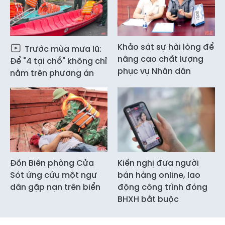
Khảo sát sự hài lòng để
Trước mùa mưa lũ:
nâng cao chất lượng
Để "4 tại chỗ" không chỉ
phục vụ Nhân dân
nằm trên phương án
Đồn Biên phòng Cửa
Kiến nghị đưa người
Sót ứng cứu một ngư
bán hàng online, lao
dân gặp nạn trên biển
động công trình đóng
BHXH bắt buộc