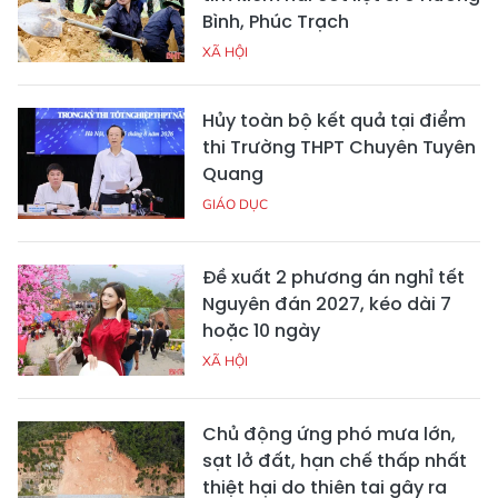
Bình, Phúc Trạch
XÃ HỘI
Hủy toàn bộ kết quả tại điểm
thi Trường THPT Chuyên Tuyên
Quang
GIÁO DỤC
Đề xuất 2 phương án nghỉ tết
Nguyên đán 2027, kéo dài 7
hoặc 10 ngày
XÃ HỘI
Chủ động ứng phó mưa lớn,
sạt lở đất, hạn chế thấp nhất
thiệt hại do thiên tai gây ra