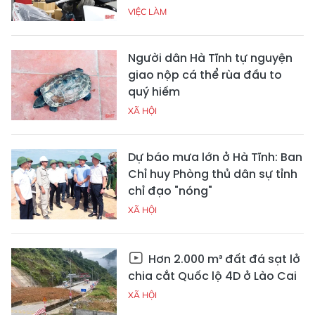
VIỆC LÀM
Người dân Hà Tĩnh tự nguyện
giao nộp cá thể rùa đầu to
quý hiếm
XÃ HỘI
Dự báo mưa lớn ở Hà Tĩnh: Ban
Chỉ huy Phòng thủ dân sự tỉnh
chỉ đạo "nóng"
XÃ HỘI
Hơn 2.000 m³ đất đá sạt lở
chia cắt Quốc lộ 4D ở Lào Cai
XÃ HỘI