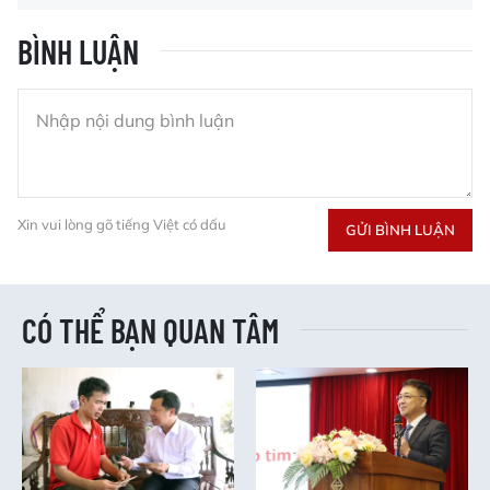
BÌNH LUẬN
Xin vui lòng gõ tiếng Việt có dấu
GỬI BÌNH LUẬN
CÓ THỂ BẠN QUAN TÂM