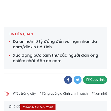
TIN LIÊN QUAN
Dự án hơn 10 tỷ đồng đến với nạn nhân da
cam/dioxin Hà Tĩnh
Xúc động bức tâm thư của người đàn ông
nhiễm chất độc da cam
Copy link
#Tết trồng cây
#Tặng quà gia đình chính sách
#Nạn nhân 
Chủ đề
CHÀO NĂM MỚI 2020