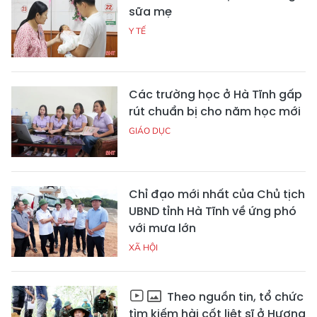
sữa mẹ
Y TẾ
Các trường học ở Hà Tĩnh gấp
rút chuẩn bị cho năm học mới
GIÁO DỤC
Chỉ đạo mới nhất của Chủ tịch
UBND tỉnh Hà Tĩnh về ứng phó
với mưa lớn
XÃ HỘI
Theo nguồn tin, tổ chức
tìm kiếm hài cốt liệt sĩ ở Hương