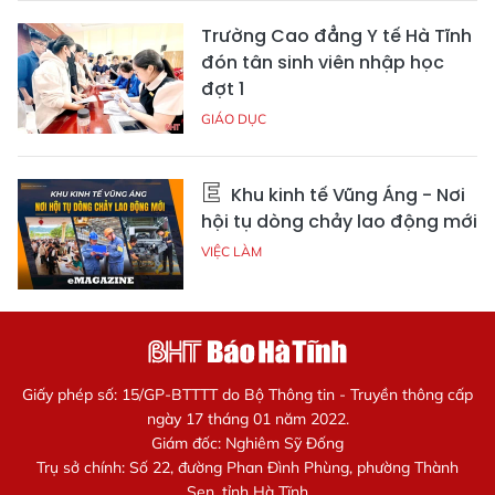
Trường Cao đẳng Y tế Hà Tĩnh
đón tân sinh viên nhập học
đợt 1
GIÁO DỤC
Khu kinh tế Vũng Áng - Nơi
hội tụ dòng chảy lao động mới
VIỆC LÀM
Giấy phép số: 15/GP-BTTTT do Bộ Thông tin - Truyền thông cấp
ngày 17 tháng 01 năm 2022.
Giám đốc: Nghiêm Sỹ Đống
Trụ sở chính: Số 22, đường Phan Đình Phùng, phường Thành
Sen, tỉnh Hà Tĩnh