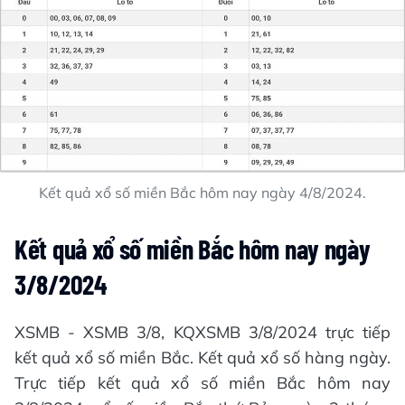
Kết quả xổ số miền Bắc hôm nay ngày 4/8/2024.
Kết quả xổ số miền Bắc hôm nay ngày
3/8/2024
XSMB - XSMB 3/8, KQXSMB 3/8/2024 trực tiếp
kết quả xổ số miền Bắc. Kết quả xổ số hàng ngày.
Trực tiếp kết quả xổ số miền Bắc hôm nay