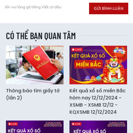
Xin vui lòng gõ tiếng Việt có dấu
GỬI BÌNH LUẬN
CÓ THỂ BẠN QUAN TÂM
Thông báo tìm giấy tờ
Kết quả xổ số miền Bắc
(lần 2)
hôm nay 12/12/2024 -
XSMB - XSMB 12/12 -
KQXSMB 12/12/2024