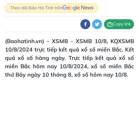
Theo dõi Báo Hà Tĩnh trên
Copy link
(Baohatinh.vn) - XSMB - XSMB 10/8, KQXSMB
10/8/2024 trực tiếp kết quả xổ số miền Bắc. Kết
quả xổ số hàng ngày. Trực tiếp kết quả xổ số
miền Bắc hôm nay 10/8/2024, xổ số miền Bắc
thứ Bảy ngày 10 tháng 8, xổ số hôm nay 10/8.