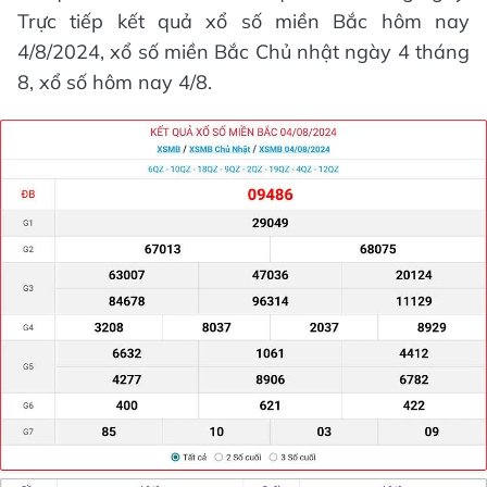
Trực tiếp kết quả xổ số miền Bắc hôm nay
4/8/2024, xổ số miền Bắc Chủ nhật ngày 4 tháng
8, xổ số hôm nay 4/8.