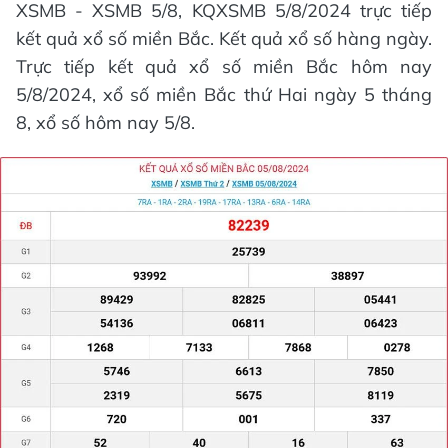
XSMB - XSMB 5/8, KQXSMB 5/8/2024 trực tiếp
kết quả xổ số miền Bắc. Kết quả xổ số hàng ngày.
Trực tiếp kết quả xổ số miền Bắc hôm nay
5/8/2024, xổ số miền Bắc thứ Hai ngày 5 tháng
8, xổ số hôm nay 5/8.