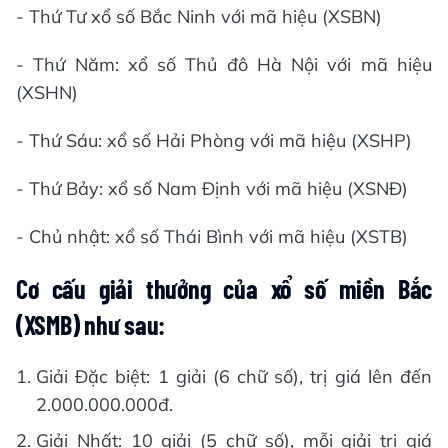
- Thứ Tư xổ số Bắc Ninh với mã hiệu (XSBN)
- Thứ Năm: xổ số Thủ đô Hà Nội với mã hiệu
(XSHN)
- Thứ Sáu: xổ số Hải Phòng với mã hiệu (XSHP)
- Thứ Bảy: xổ số Nam Định với mã hiệu (XSNĐ)
- Chủ nhật: xổ số Thái Bình với mã hiệu (XSTB)
Cơ cấu giải thưởng của xổ số miền Bắc
(XSMB) như sau:
Giải Đặc biệt: 1 giải (6 chữ số), trị giá lên đến
2.000.000.000đ.
Giải Nhất: 10 giải (5 chữ số), mỗi giải trị giá