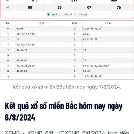
Kết quả xổ số miền Bắc hôm nay ngày 7/8/2024.
Kết quả xổ số miền Bắc hôm nay ngày
6/8/2024
XSMB - XSMB 6/8, KQXSMB 6/8/2024 trực tiếp