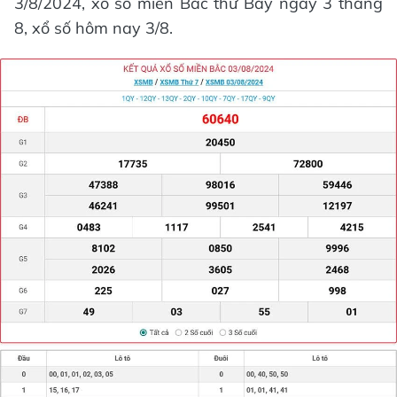
3/8/2024, xổ số miền Bắc thứ Bảy ngày 3 tháng
8, xổ số hôm nay 3/8.