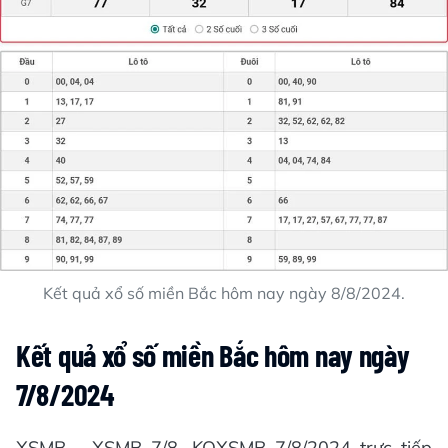
Kết quả xổ số miền Bắc hôm nay ngày 8/8/2024.
Kết quả xổ số miền Bắc hôm nay ngày
7/8/2024
XSMB - XSMB 7/8, KQXSMB 7/8/2024 trực tiếp