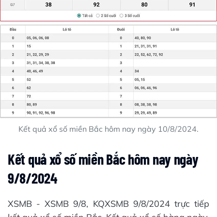
Kết quả xổ số miền Bắc hôm nay ngày 10/8/2024.
Kết quả xổ số miền Bắc hôm nay ngày
9/8/2024
XSMB - XSMB 9/8, KQXSMB 9/8/2024 trực tiếp