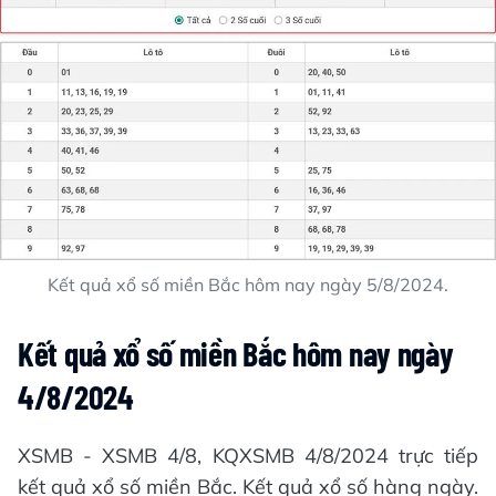
Kết quả xổ số miền Bắc hôm nay ngày 5/8/2024.
Kết quả xổ số miền Bắc hôm nay ngày
4/8/2024
XSMB - XSMB 4/8, KQXSMB 4/8/2024 trực tiếp
kết quả xổ số miền Bắc. Kết quả xổ số hàng ngày.