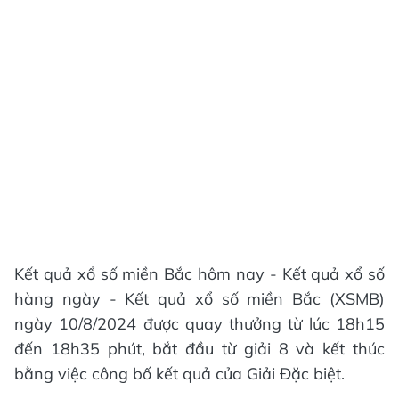
Kết quả xổ số miền Bắc hôm nay - Kết quả xổ số
hàng ngày - Kết quả xổ số miền Bắc (XSMB)
ngày 10/8/2024 được quay thưởng từ lúc 18h15
đến 18h35 phút, bắt đầu từ giải 8 và kết thúc
bằng việc công bố kết quả của Giải Đặc biệt.