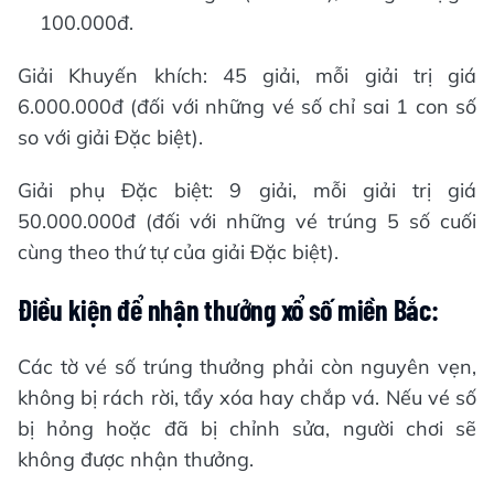
100.000đ.
Giải Khuyến khích: 45 giải, mỗi giải trị giá
6.000.000đ (đối với những vé số chỉ sai 1 con số
so với giải Đặc biệt).
Giải phụ Đặc biệt: 9 giải, mỗi giải trị giá
50.000.000đ (đối với những vé trúng 5 số cuối
cùng theo thứ tự của giải Đặc biệt).
Điều kiện để nhận thưởng xổ số miền Bắc:
Các tờ vé số trúng thưởng phải còn nguyên vẹn,
không bị rách rời, tẩy xóa hay chắp vá. Nếu vé số
bị hỏng hoặc đã bị chỉnh sửa, người chơi sẽ
không được nhận thưởng.