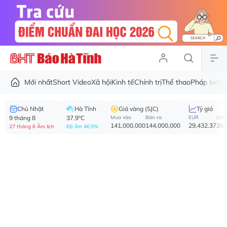
Mới nhất
Short Video
Xã hội
Kinh tế
Chính trị
Thể thao
Pháp luật
V
Chủ Nhật
Hà Tĩnh
Giá vàng (SJC)
Tỷ giá
9 tháng 8
37.9°C
Mua vào
Bán ra
EUR
USD
141,000,000
144,000,000
29,432.37
26,
27 tháng 6 Âm lịch
Độ ẩm 46.9%