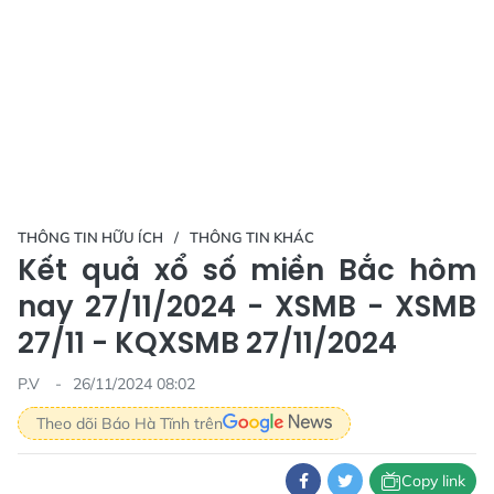
THÔNG TIN HỮU ÍCH
THÔNG TIN KHÁC
Kết quả xổ số miền Bắc hôm
nay 27/11/2024 - XSMB - XSMB
27/11 - KQXSMB 27/11/2024
P.V
26/11/2024 08:02
Theo dõi Báo Hà Tĩnh trên
Copy link