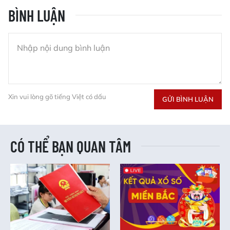
BÌNH LUẬN
Xin vui lòng gõ tiếng Việt có dấu
GỬI BÌNH LUẬN
CÓ THỂ BẠN QUAN TÂM