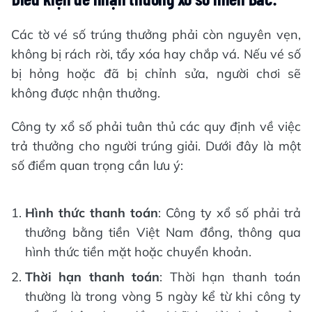
Các tờ vé số trúng thưởng phải còn nguyên vẹn,
không bị rách rời, tẩy xóa hay chắp vá. Nếu vé số
bị hỏng hoặc đã bị chỉnh sửa, người chơi sẽ
không được nhận thưởng.
Công ty xổ số phải tuân thủ các quy định về việc
trả thưởng cho người trúng giải. Dưới đây là một
số điểm quan trọng cần lưu ý:
Hình thức thanh toán
: Công ty xổ số phải trả
thưởng bằng tiền Việt Nam đồng, thông qua
hình thức tiền mặt hoặc chuyển khoản.
Thời hạn thanh toán
: Thời hạn thanh toán
thường là trong vòng 5 ngày kể từ khi công ty