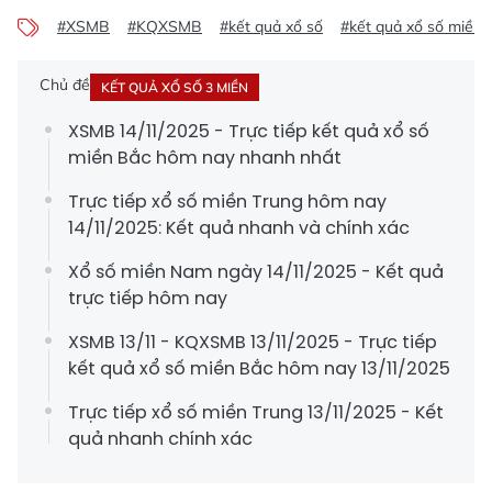
#XSMB
#KQXSMB
#kết quả xổ số
#kết quả xổ số miền 
Chủ đề
KẾT QUẢ XỔ SỐ 3 MIỀN
XSMB 14/11/2025 - Trực tiếp kết quả xổ số
miền Bắc hôm nay nhanh nhất
Trực tiếp xổ số miền Trung hôm nay
14/11/2025: Kết quả nhanh và chính xác
Xổ số miền Nam ngày 14/11/2025 - Kết quả
trực tiếp hôm nay
XSMB 13/11 - KQXSMB 13/11/2025 - Trực tiếp
kết quả xổ số miền Bắc hôm nay 13/11/2025
Trực tiếp xổ số miền Trung 13/11/2025 - Kết
quả nhanh chính xác