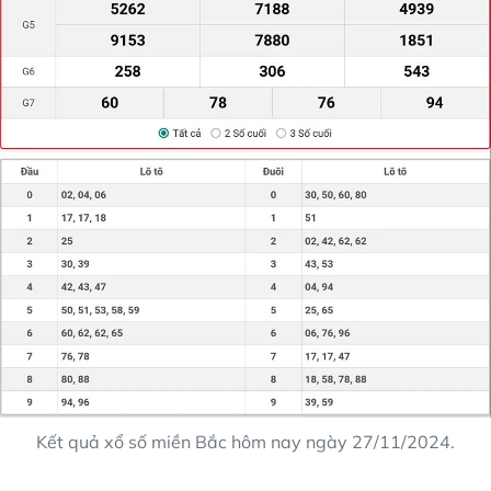
Kết quả xổ số miền Bắc hôm nay ngày 27/11/2024.