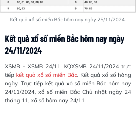
Kết quả xổ số miền Bắc hôm nay ngày 25/11/2024.
Kết quả xổ số miền Bắc hôm nay ngày
24/11/2024
XSMB - XSMB 24/11, KQXSMB 24/11/2024 trực
tiếp
kết quả xổ số miền Bắc
. Kết quả xổ số hàng
ngày. Trực tiếp kết quả xổ số miền Bắc hôm nay
24/11/2024, xổ số miền Bắc Chủ nhật ngày 24
tháng 11, xổ số hôm nay 24/11.