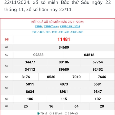
22/11/2024, xổ số miền Bắc thứ Sáu ngày 22
tháng 11, xổ số hôm nay 22/11.