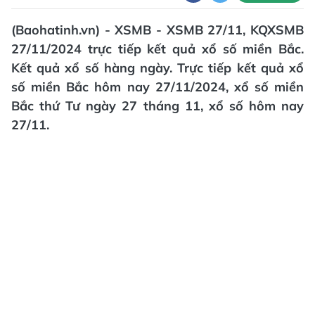
(Baohatinh.vn) - XSMB - XSMB 27/11, KQXSMB
27/11/2024 trực tiếp kết quả xổ số miền Bắc.
Kết quả xổ số hàng ngày. Trực tiếp kết quả xổ
số miền Bắc hôm nay 27/11/2024, xổ số miền
Bắc thứ Tư ngày 27 tháng 11, xổ số hôm nay
27/11.