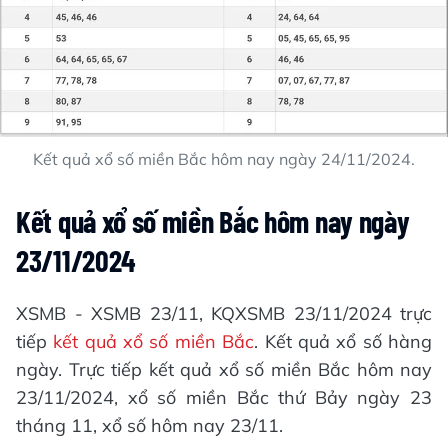
Kết quả xổ số miền Bắc hôm nay ngày 24/11/2024.
Kết quả xổ số miền Bắc hôm nay ngày
23/11/2024
XSMB - XSMB 23/11, KQXSMB 23/11/2024 trực
tiếp
kết quả xổ số miền Bắc
. Kết quả xổ số hàng
ngày. Trực tiếp kết quả xổ số miền Bắc hôm nay
23/11/2024, xổ số miền Bắc thứ Bảy ngày 23
tháng 11, xổ số hôm nay 23/11.