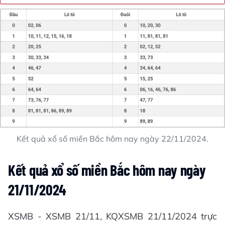
Kết quả xổ số miền Bắc hôm nay ngày 22/11/2024.
Kết quả xổ số miền Bắc hôm nay ngày
21/11/2024
XSMB - XSMB 21/11, KQXSMB 21/11/2024 trực