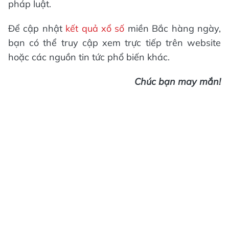
pháp luật.
Để cập nhật
kết quả xổ số
miền Bắc hàng ngày,
bạn có thể truy cập xem trực tiếp trên website
hoặc các nguồn tin tức phổ biến khác.
Chúc bạn may mắn!