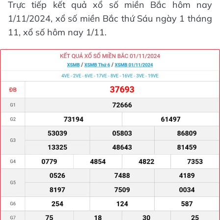
Trực tiếp kết quả xổ số miền Bắc hôm nay
1/11/2024, xổ số miền Bắc thứ Sáu ngày 1 tháng
11, xổ số hôm nay 1/11.