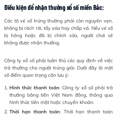
Điều kiện để nhận thưởng xổ số miền Bắc:
Các tờ vé số trúng thưởng phải còn nguyên vẹn,
không bị rách rời, tẩy xóa hay chắp vá. Nếu vé số
bị hỏng hoặc đã bị chỉnh sửa, người chơi sẽ
không được nhận thưởng.
Công ty xổ số phải tuân thủ các quy định về việc
trả thưởng cho người trúng giải. Dưới đây là một
số điểm quan trọng cần lưu ý:
Hình thức thanh toán
: Công ty xổ số phải trả
thưởng bằng tiền Việt Nam đồng, thông qua
hình thức tiền mặt hoặc chuyển khoản.
Thời hạn thanh toán
: Thời hạn thanh toán