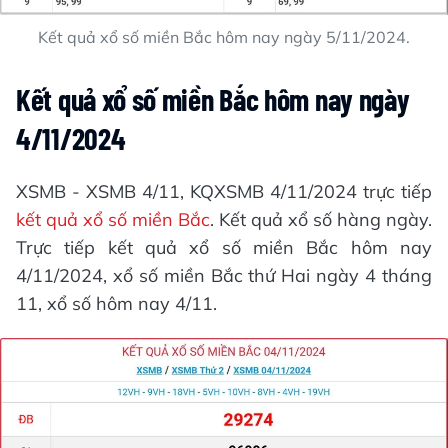
Kết quả xổ số miền Bắc hôm nay ngày 5/11/2024.
Kết quả xổ số miền Bắc hôm nay ngày
4/11/2024
XSMB - XSMB 4/11, KQXSMB 4/11/2024 trực tiếp
kết quả xổ số miền Bắc
. Kết quả xổ số hàng ngày.
Trực tiếp kết quả xổ số miền Bắc hôm nay
4/11/2024, xổ số miền Bắc thứ Hai ngày 4 tháng
11, xổ số hôm nay 4/11.