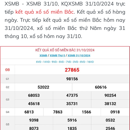
XSMB - XSMB 31/10, KQXSMB 31/10/2024 trực
tiếp
kết quả xổ số miền Bắc
. Kết quả xổ số hàng
ngày. Trực tiếp kết quả xổ số miền Bắc hôm nay
31/10/2024, xổ số miền Bắc thứ Năm ngày 31
tháng 10, xổ số hôm nay 31/10.