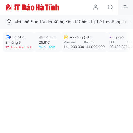
Mới nhất
Short Video
Xã hội
Kinh tế
Chính trị
Thể thao
Pháp luật
V
Chủ Nhật
Hà Tĩnh
Giá vàng (SJC)
Tỷ giá
9 tháng 8
25.8°C
Mua vào
Bán ra
EUR
USD
141,000,000
144,000,000
29,432.37
26,
27 tháng 6 Âm lịch
Độ ẩm 86%