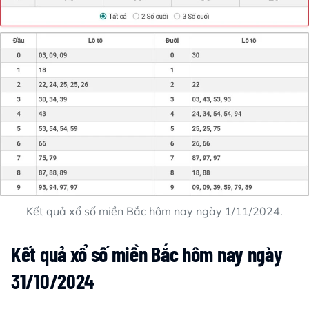
Kết quả xổ số miền Bắc hôm nay ngày 1/11/2024.
Kết quả xổ số miền Bắc hôm nay ngày
31/10/2024