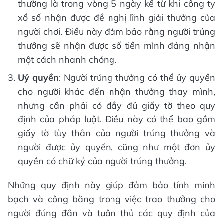
thường là trong vòng 5 ngày kể từ khi công ty
xổ số nhận được đề nghị lĩnh giải thưởng của
người chơi. Điều này đảm bảo rằng người trúng
thưởng sẽ nhận được số tiền mình đáng nhận
một cách nhanh chóng.
Uỷ quyền
: Người trúng thưởng có thể ủy quyền
cho người khác đến nhận thưởng thay mình,
nhưng cần phải có đầy đủ giấy tờ theo quy
định của pháp luật. Điều này có thể bao gồm
giấy tờ tùy thân của người trúng thưởng và
người được ủy quyền, cũng như một đơn ủy
quyền có chữ ký của người trúng thưởng.
Những quy định này giúp đảm bảo tính minh
bạch và công bằng trong việc trao thưởng cho
người đúng đắn và tuân thủ các quy định của