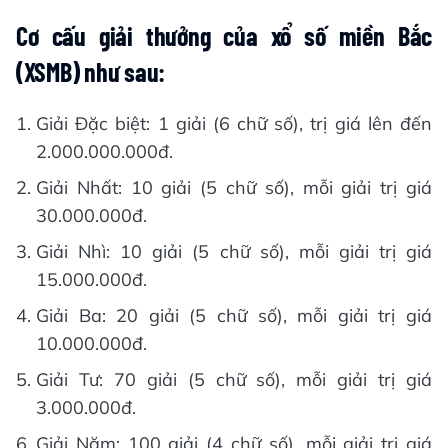
Cơ cấu giải thưởng của xổ số miền Bắc
(XSMB) như sau:
Giải Đặc biệt: 1 giải (6 chữ số), trị giá lên đến
2.000.000.000đ.
Giải Nhất: 10 giải (5 chữ số), mỗi giải trị giá
30.000.000đ.
Giải Nhì: 10 giải (5 chữ số), mỗi giải trị giá
15.000.000đ.
Giải Ba: 20 giải (5 chữ số), mỗi giải trị giá
10.000.000đ.
Giải Tư: 70 giải (5 chữ số), mỗi giải trị giá
3.000.000đ.
Giải Năm: 100 giải (4 chữ số), mỗi giải trị giá