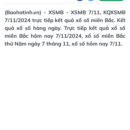
(Baohatinh.vn) - XSMB - XSMB 7/11, KQXSMB
7/11/2024 trực tiếp kết quả xổ số miền Bắc. Kết
quả xổ số hàng ngày. Trực tiếp kết quả xổ số
miền Bắc hôm nay 7/11/2024, xổ số miền Bắc
thứ Năm ngày 7 tháng 11, xổ số hôm nay 7/11.