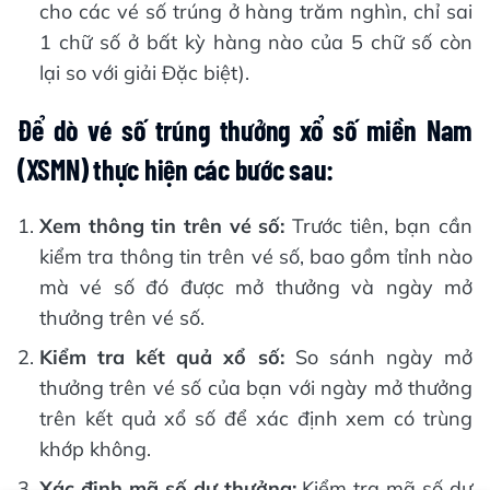
cho các vé số trúng ở hàng trăm nghìn, chỉ sai
1 chữ số ở bất kỳ hàng nào của 5 chữ số còn
lại so với giải Đặc biệt).
Để dò vé số trúng thưởng xổ số miền Nam
(XSMN) thực hiện các bước sau:
Xem thông tin trên vé số:
Trước tiên, bạn cần
kiểm tra thông tin trên vé số, bao gồm tỉnh nào
mà vé số đó được mở thưởng và ngày mở
thưởng trên vé số.
Kiểm tra kết quả xổ số:
So sánh ngày mở
thưởng trên vé số của bạn với ngày mở thưởng
trên kết quả xổ số để xác định xem có trùng
khớp không.
Xác định mã số dự thưởng:
Kiểm tra mã số dự