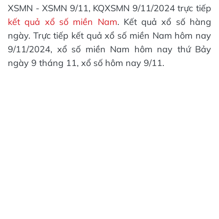
XSMN - XSMN 9/11, KQXSMN 9/11/2024 trực tiếp
kết quả xổ số miền Nam
. Kết quả xổ số hàng
ngày. Trực tiếp kết quả xổ số miền Nam hôm nay
9/11/2024, xổ số miền Nam hôm nay thứ Bảy
ngày 9 tháng 11, xổ số hôm nay 9/11.