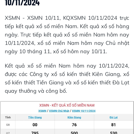
10/11/2024
XSMN - XSMN 10/11, KQXSMN 10/11/2024 trực
tiếp kết quả xổ số miền Nam. Kết quả xổ số hàng
ngày. Trực tiếp kết quả xổ số miền Nam hôm nay
10/11/2024, xổ số miền Nam hôm nay Chủ nhật
ngày 10 tháng 11, xổ số hôm nay 10/11.
Kết quả xổ số miền Nam hôm nay 10/11/2024,
được các Công ty xổ số kiến thiết Kiên Giang, xổ
số kiến thiết Tiền Giang và xổ số kiến thiết Đà Lạt
quay thưởng và công bố.