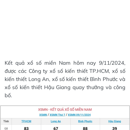
Kết quả xổ số miền Nam hôm nay 9/11/2024,
được các Công ty xổ số kiến thiết TP.HCM, xổ số
kiến thiết Long An, xổ số kiến thiết Bình Phước và
xổ số kiến thiết Hậu Giang quay thưởng và công
bố.