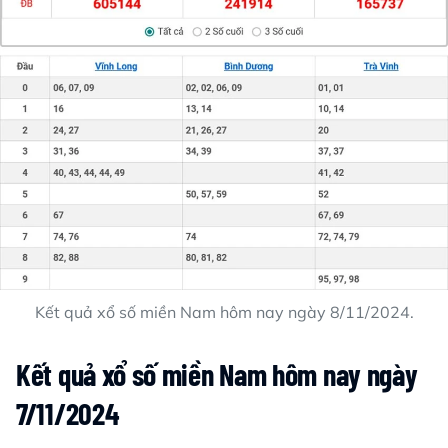
Kết quả xổ số miền Nam hôm nay ngày 8/11/2024.
Kết quả xổ số miền Nam hôm nay ngày
7/11/2024