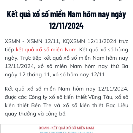
Kết quả xổ số miền Nam hôm nay ngày
12/11/2024
XSMN - XSMN 12/11, KQXSMN 12/11/2024 trực
tiếp
kết quả xổ số miền Nam
. Kết quả xổ số hàng
ngày. Trực tiếp kết quả xổ số miền Nam hôm nay
12/11/2024, xổ số miền Nam hôm nay thứ Ba
ngày 12 tháng 11, xổ số hôm nay 12/11.
Kết quả xổ số miền Nam hôm nay 12/11/2024,
được các Công ty xổ số kiến thiết Vũng Tàu, xổ số
kiến thiết Bến Tre và xổ số kiến thiết Bạc Liêu
quay thưởng và công bố.