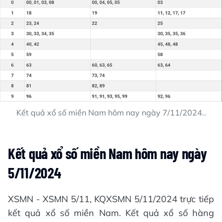
Kết quả xổ số miền Nam hôm nay ngày 7/11/2024..
Kết quả xổ số miền Nam hôm nay ngày
5/11/2024
XSMN - XSMN 5/11, KQXSMN 5/11/2024 trực tiếp
kết quả xổ số miền Nam. Kết quả xổ số hàng