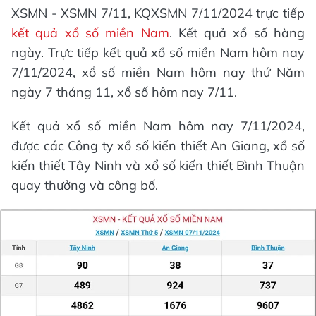
XSMN - XSMN 7/11, KQXSMN 7/11/2024 trực tiếp
kết quả xổ số miền Nam
. Kết quả xổ số hàng
ngày. Trực tiếp kết quả xổ số miền Nam hôm nay
7/11/2024, xổ số miền Nam hôm nay thứ Năm
ngày 7 tháng 11, xổ số hôm nay 7/11.
Kết quả xổ số miền Nam hôm nay 7/11/2024,
được các Công ty xổ số kiến thiết An Giang, xổ số
kiến thiết Tây Ninh và xổ số kiến thiết Bình Thuận
quay thưởng và công bố.