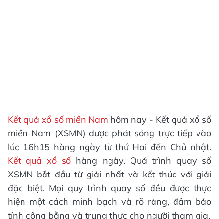
Kết quả xổ số miền Nam
hôm nay - Kết quả xổ số
miền Nam (XSMN) được phát sóng trực tiếp vào
lúc 16h15 hàng ngày từ thứ Hai đến Chủ nhật.
Kết quả xổ số
hàng ngày. Quá trình quay số
XSMN bắt đầu từ giải nhất và kết thúc với giải
đặc biệt. Mọi quy trình quay số đều được thực
hiện một cách minh bạch và rõ ràng, đảm bảo
tính công bằng và trung thực cho người tham gia.