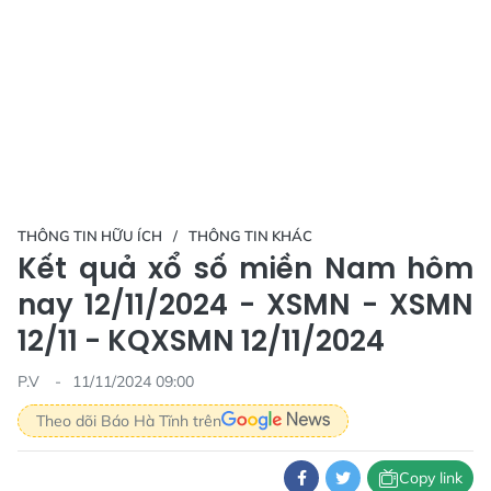
THÔNG TIN HỮU ÍCH
THÔNG TIN KHÁC
Kết quả xổ số miền Nam hôm
nay 12/11/2024 - XSMN - XSMN
12/11 - KQXSMN 12/11/2024
P.V
11/11/2024 09:00
Theo dõi Báo Hà Tĩnh trên
Copy link