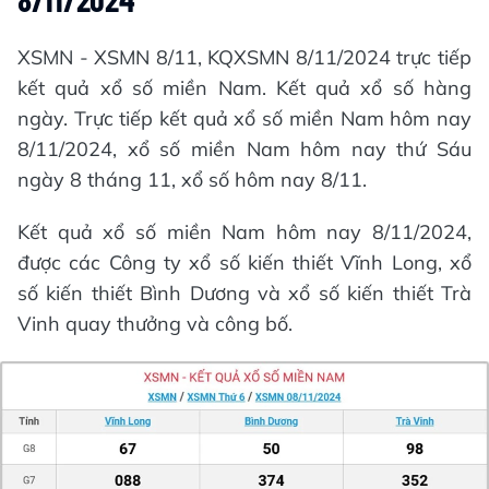
XSMN - XSMN 8/11, KQXSMN 8/11/2024 trực tiếp
kết quả xổ số miền Nam. Kết quả xổ số hàng
ngày. Trực tiếp kết quả xổ số miền Nam hôm nay
8/11/2024, xổ số miền Nam hôm nay thứ Sáu
ngày 8 tháng 11, xổ số hôm nay 8/11.
Kết quả xổ số miền Nam hôm nay 8/11/2024,
được các Công ty xổ số kiến thiết Vĩnh Long, xổ
số kiến thiết Bình Dương và xổ số kiến thiết Trà
Vinh quay thưởng và công bố.