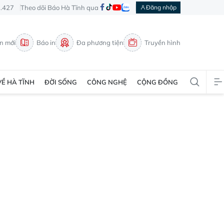
3.427
Theo dõi Báo Hà Tĩnh qua
Đăng nhập
in mới
Báo in
Đa phương tiện
Truyền hình
VỀ HÀ TĨNH
ĐỜI SỐNG
CÔNG NGHỆ
CỘNG ĐỒNG