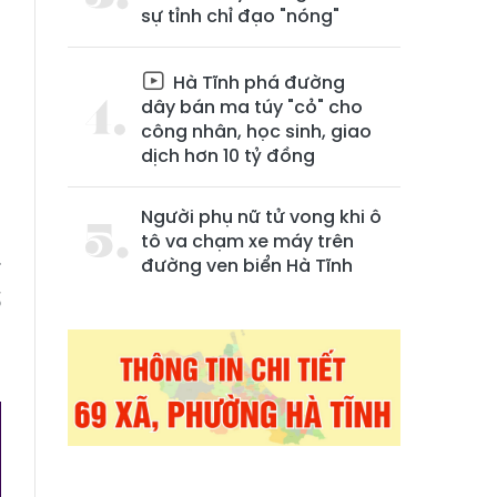
sự tỉnh chỉ đạo "nóng"
Hà Tĩnh phá đường
dây bán ma túy "cỏ" cho
công nhân, học sinh, giao
dịch hơn 10 tỷ đồng
Người phụ nữ tử vong khi ô
p
tô va chạm xe máy trên
đường ven biển Hà Tĩnh
T
ố
m