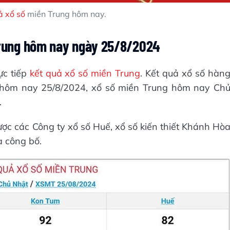
ả xổ số
miền Trung hôm nay.
Trung hôm nay ngày 25/8/2024
ực tiếp
kết quả xổ số miền Trung
. Kết quả xổ số hàn
g hôm nay 25/8/2024, xổ số miền Trung hôm nay Ch
.
ợc các Công ty xổ số Huế, xổ số kiến thiết Khánh Hò
à công bố.