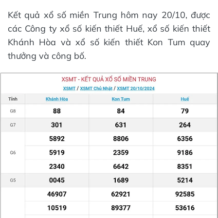
Kết quả xổ số miền Trung hôm nay 20/10, được
các Công ty xổ số kiến thiết Huế, xổ số kiến thiết
Khánh Hòa và xổ số kiến thiết Kon Tum quay
thưởng và công bố.