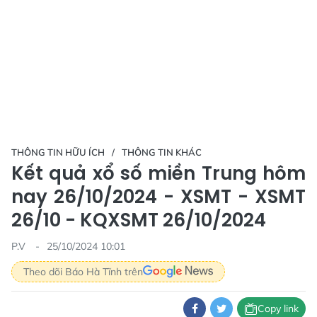
THÔNG TIN HỮU ÍCH
THÔNG TIN KHÁC
Kết quả xổ số miền Trung hôm
nay 26/10/2024 - XSMT - XSMT
26/10 - KQXSMT 26/10/2024
P.V
25/10/2024 10:01
Theo dõi Báo Hà Tĩnh trên
Copy link