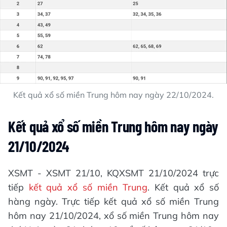
Kết quả xổ số miền Trung hôm nay ngày 22/10/2024.
Kết quả xổ số miền Trung hôm nay ngày
21/10/2024
XSMT - XSMT 21/10, KQXSMT 21/10/2024 trực
tiếp
kết quả xổ số miền Trung
. Kết quả xổ số
hàng ngày. Trực tiếp kết quả xổ số miền Trung
hôm nay 21/10/2024, xổ số miền Trung hôm nay