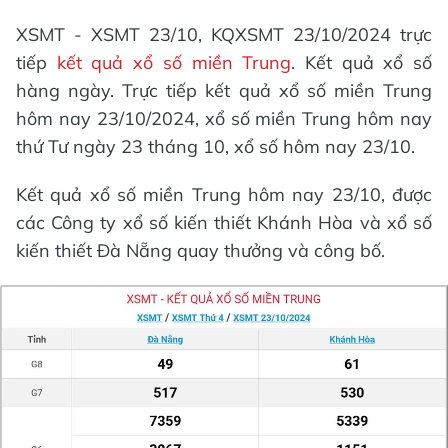
XSMT - XSMT 23/10, KQXSMT 23/10/2024 trực
tiếp
kết quả xổ số miền Trung
. Kết quả xổ số
hàng ngày. Trực tiếp kết quả xổ số miền Trung
hôm nay 23/10/2024, xổ số miền Trung hôm nay
thứ Tư ngày 23 tháng 10, xổ số hôm nay 23/10.
Kết quả xổ số miền Trung hôm nay 23/10, được
các Công ty xổ số kiến thiết Khánh Hòa và xổ số
kiến thiết Đà Nẵng quay thưởng và công bố.