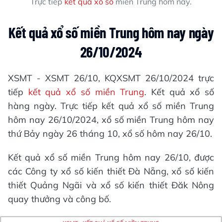
Trực tiếp
kết quả xổ số
miền Trung hôm nay.
Kết quả xổ số miền Trung hôm nay ngày
26/10/2024
XSMT - XSMT 26/10, KQXSMT 26/10/2024 trực
tiếp
kết quả xổ số miền Trung
. Kết quả xổ số
hàng ngày. Trực tiếp kết quả xổ số miền Trung
hôm nay 26/10/2024, xổ số miền Trung hôm nay
thứ Bảy ngày 26 tháng 10, xổ số hôm nay 26/10.
Kết quả xổ số miền Trung hôm nay 26/10, được
các Công ty xổ số kiến thiết Đà Nẵng, xổ số kiến
thiết Quảng Ngãi và xổ số kiến thiết Đăk Nông
quay thưởng và công bố.