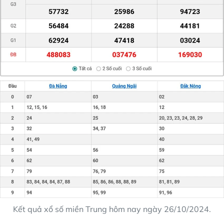
Kết quả xổ số miền Trung hôm nay ngày 26/10/2024.