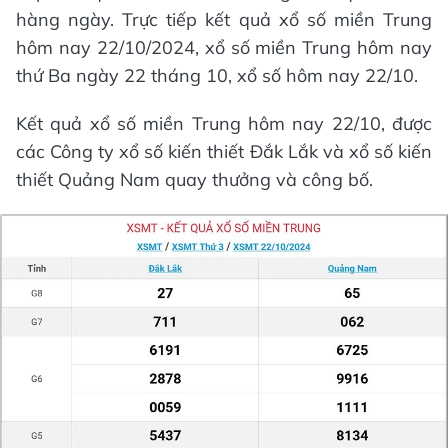
hàng ngày. Trực tiếp kết quả xổ số miền Trung
hôm nay 22/10/2024, xổ số miền Trung hôm nay
thứ Ba ngày 22 tháng 10, xổ số hôm nay 22/10.
Kết quả xổ số miền Trung hôm nay 22/10, được
các Công ty xổ số kiến thiết Đắk Lắk và xổ số kiến
thiết Quảng Nam quay thưởng và công bố.