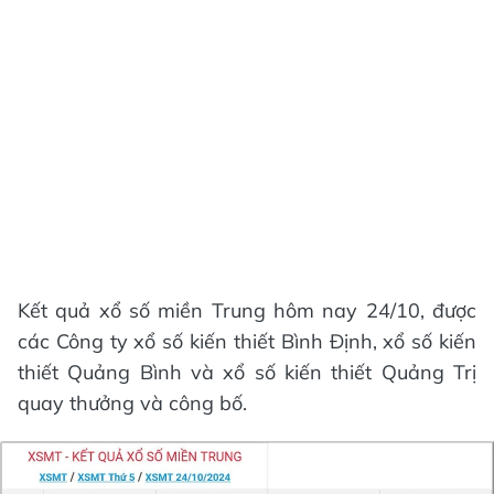
Kết quả xổ số miền Trung hôm nay 24/10, được
các Công ty xổ số kiến thiết Bình Định, xổ số kiến
thiết Quảng Bình và xổ số kiến thiết Quảng Trị
quay thưởng và công bố.