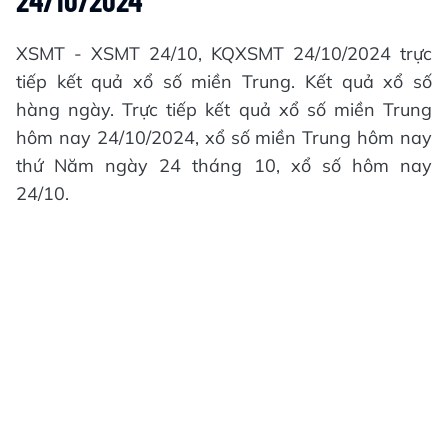
24/10/2024
XSMT - XSMT 24/10, KQXSMT 24/10/2024 trực
tiếp kết quả xổ số miền Trung. Kết quả xổ số
hàng ngày. Trực tiếp kết quả xổ số miền Trung
hôm nay 24/10/2024, xổ số miền Trung hôm nay
thứ Năm ngày 24 tháng 10, xổ số hôm nay
24/10.