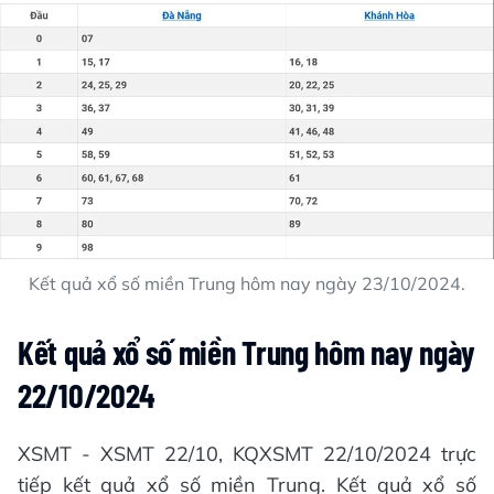
Kết quả xổ số miền Trung hôm nay ngày 23/10/2024.
Kết quả xổ số miền Trung hôm nay ngày
22/10/2024
XSMT - XSMT 22/10, KQXSMT 22/10/2024 trực
tiếp kết quả xổ số miền Trung. Kết quả xổ số