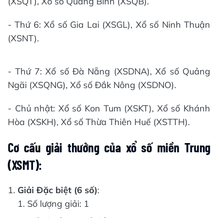
(XSQT), Xổ số Quảng Bình (XSQB).
- Thứ 6: Xổ số Gia Lai (XSGL), Xổ số Ninh Thuận
(XSNT).
- Thứ 7: Xổ số Đà Nẵng (XSDNA), Xổ số Quảng
Ngãi (XSQNG), Xổ số Đắk Nông (XSDNO).
- Chủ nhật: Xổ số Kon Tum (XSKT), Xổ số Khánh
Hòa (XSKH), Xổ số Thừa Thiên Huế (XSTTH).
Cơ cấu giải thưởng của xổ số miền Trung
(XSMT):
Giải Đặc biệt (6 số)
:
Số lượng giải: 1