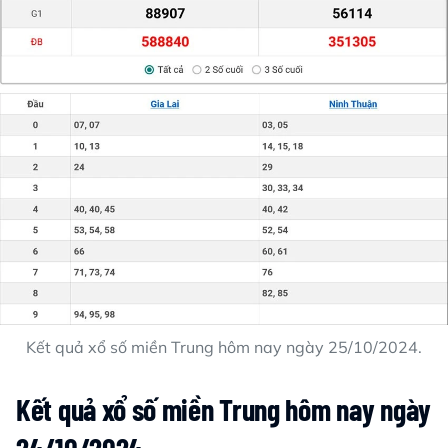
Kết quả xổ số miền Trung hôm nay ngày 25/10/2024.
Kết quả xổ số miền Trung hôm nay ngày