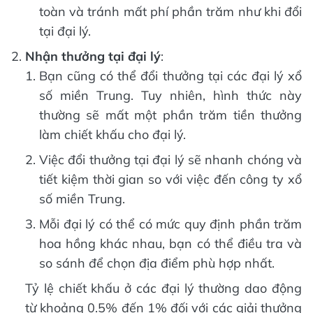
toàn và tránh mất phí phần trăm như khi đổi
tại đại lý.
Nhận thưởng tại đại lý
:
Bạn cũng có thể đổi thưởng tại các đại lý xổ
số miền Trung. Tuy nhiên, hình thức này
thường sẽ mất một phần trăm tiền thưởng
làm chiết khấu cho đại lý.
Việc đổi thưởng tại đại lý sẽ nhanh chóng và
tiết kiệm thời gian so với việc đến công ty xổ
số miền Trung.
Mỗi đại lý có thể có mức quy định phần trăm
hoa hồng khác nhau, bạn có thể điều tra và
so sánh để chọn địa điểm phù hợp nhất.
Tỷ lệ chiết khấu ở các đại lý thường dao động
từ khoảng 0.5% đến 1% đối với các giải thưởng