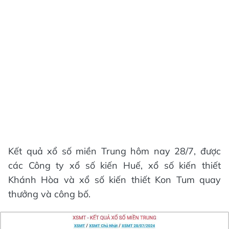
Kết quả xổ số miền Trung hôm nay 28/7, được
các Công ty xổ số kiến Huế, xổ số kiến thiết
Khánh Hòa và xổ số kiến thiết Kon Tum quay
thưởng và công bố.