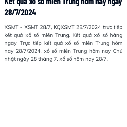
Kết quả xổ số miền Trung hôm nay ngày
28/7/2024
XSMT - XSMT 28/7, KQXSMT 28/7/2024 trực tiếp
kết quả xổ số miền Trung. Kết quả xổ số hàng
ngày. Trực tiếp kết quả xổ số miền Trung hôm
nay 28/7/2024, xổ số miền Trung hôm nay Chủ
nhật ngày 28 tháng 7, xổ số hôm nay 28/7.