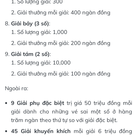
Số lượng giải: 300
Giải thưởng mỗi giải: 400 ngàn đồng
Giải bảy (3 số)
:
Số lượng giải: 1,000
Giải thưởng mỗi giải: 200 ngàn đồng
Giải tám (2 số)
:
Số lượng giải: 10,000
Giải thưởng mỗi giải: 100 ngàn đồng
Ngoài ra:
9 Giải phụ đặc biệt
trị giá 50 triệu đồng mỗi
giải dành cho những vé sai một số ở hàng
trăm ngàn theo thứ tự so với giải đặc biệt.
45 Giải khuyến khích
mỗi giải 6 triệu đồng