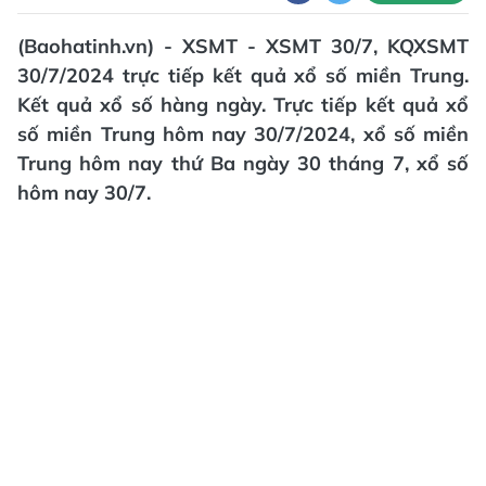
(Baohatinh.vn) - XSMT - XSMT 30/7, KQXSMT
30/7/2024 trực tiếp kết quả xổ số miền Trung.
Kết quả xổ số hàng ngày. Trực tiếp kết quả xổ
số miền Trung hôm nay 30/7/2024, xổ số miền
Trung hôm nay thứ Ba ngày 30 tháng 7, xổ số
hôm nay 30/7.