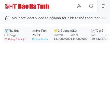
Mới nhất
Short Video
Xã hội
Kinh tế
Chính trị
Thể thao
Pháp luật
V
Thứ Bảy
Hà Tĩnh
Giá vàng (SJC)
Tỷ giá
8 tháng 8
26.3°C
Mua vào
Bán ra
EUR
USD
141,000,000
144,000,000
29,432.37
26,
26 tháng 6 Âm lịch
Độ ẩm 84.4%