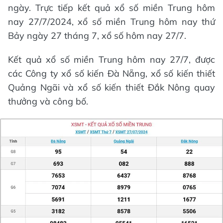
ngày. Trực tiếp kết quả xổ số miền Trung hôm
nay 27/7/2024, xổ số miền Trung hôm nay thứ
Bảy ngày 27 tháng 7, xổ số hôm nay 27/7.
Kết quả xổ số miền Trung hôm nay 27/7, được
các Công ty xổ số kiến Đà Nẵng, xổ số kiến thiết
Quảng Ngãi và xổ số kiến thiết Đắk Nông quay
thưởng và công bố.