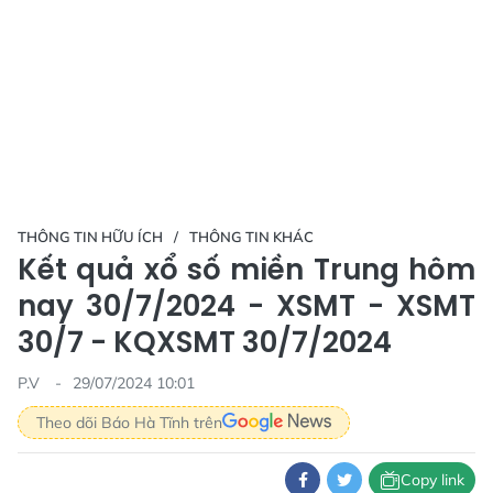
THÔNG TIN HỮU ÍCH
THÔNG TIN KHÁC
Kết quả xổ số miền Trung hôm
nay 30/7/2024 - XSMT - XSMT
30/7 - KQXSMT 30/7/2024
P.V
29/07/2024 10:01
Theo dõi Báo Hà Tĩnh trên
Copy link