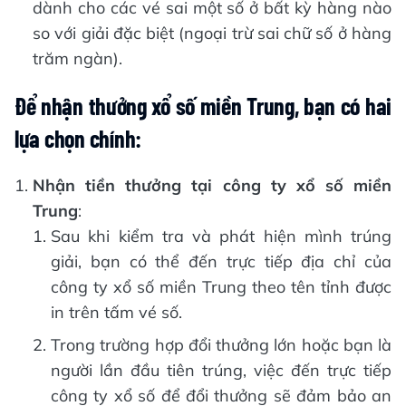
dành cho các vé sai một số ở bất kỳ hàng nào
so với giải đặc biệt (ngoại trừ sai chữ số ở hàng
trăm ngàn).
Để nhận thưởng xổ số miền Trung, bạn có hai
lựa chọn chính:
Nhận tiền thưởng tại công ty xổ số miền
Trung
:
Sau khi kiểm tra và phát hiện mình trúng
giải, bạn có thể đến trực tiếp địa chỉ của
công ty xổ số miền Trung theo tên tỉnh được
in trên tấm vé số.
Trong trường hợp đổi thưởng lớn hoặc bạn là
người lần đầu tiên trúng, việc đến trực tiếp
công ty xổ số để đổi thưởng sẽ đảm bảo an