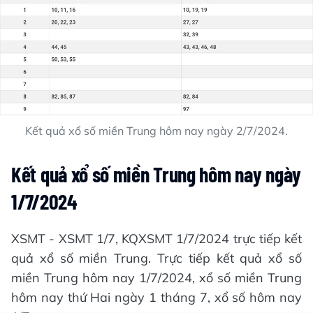
Kết quả xổ số miền Trung hôm nay ngày 2/7/2024.
Kết quả xổ số miền Trung hôm nay ngày
1/7/2024
XSMT - XSMT 1/7, KQXSMT 1/7/2024 trực tiếp kết
quả xổ số miền Trung. Trực tiếp kết quả xổ số
miền Trung hôm nay 1/7/2024, xổ số miền Trung
hôm nay thứ Hai ngày 1 tháng 7, xổ số hôm nay