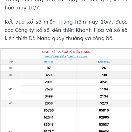
hôm nay 10/7.
Kết quả xổ số miền Trung hôm nay 10/7, được
các Công ty xổ số kiến thiết Khánh Hòa và xổ số
kiến thiết Đà Nẵng quay thưởng và công bố.