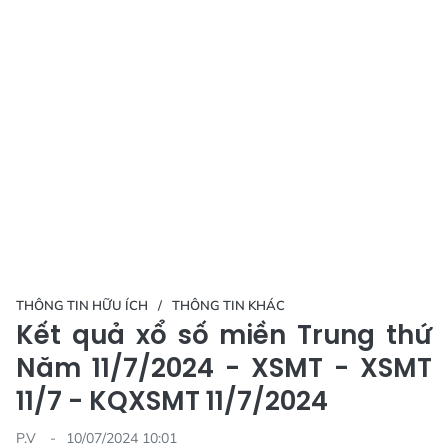
THÔNG TIN HỮU ÍCH
THÔNG TIN KHÁC
Kết quả xổ số miền Trung thứ
Năm 11/7/2024 - XSMT - XSMT
11/7 - KQXSMT 11/7/2024
P.V
10/07/2024 10:01