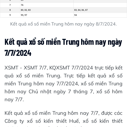
Kết quả xổ số miền Trung hôm nay ngày 8/7/2024.
Kết quả xổ số miền Trung hôm nay ngày
7/7/2024
XSMT - XSMT 7/7, KQXSMT 7/7/2024 trực tiếp kết
quả xổ số miền Trung. Trực tiếp kết quả xổ số
miền Trung hôm nay 7/7/2024, xổ số miền Trung
hôm nay Chủ nhật ngày 7 tháng 7, xổ số hôm
nay 7/7.
Kết quả xổ số miền Trung hôm nay 7/7, được các
Công ty xổ số kiến thiết Huế, xổ số kiến thiết