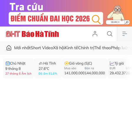
Mới nhất
Short Video
Xã hội
Kinh tế
Chính trị
Thể thao
Pháp luật
V
Chủ Nhật
Hà Tĩnh
Giá vàng (SJC)
Tỷ giá
9 tháng 8
27.6°C
Mua vào
Bán ra
EUR
USD
141,000,000
144,000,000
29,432.37
26,
27 tháng 6 Âm lịch
Độ ẩm 81.6%