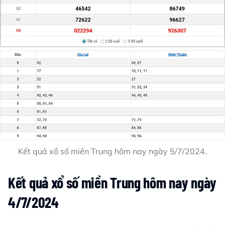
Kết quả xổ số miền Trung hôm nay ngày 5/7/2024.
Kết quả xổ số miền Trung hôm nay ngày
4/7/2024