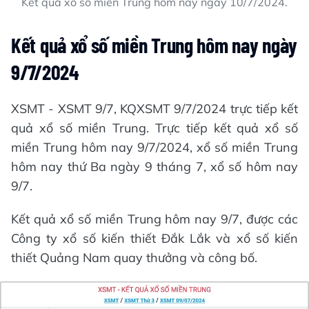
Kết quả xổ số miền Trung hôm nay ngày 10/7/2024.
Kết quả xổ số miền Trung hôm nay ngày
9/7/2024
XSMT - XSMT 9/7, KQXSMT 9/7/2024 trực tiếp kết
quả xổ số miền Trung. Trực tiếp kết quả xổ số
miền Trung hôm nay 9/7/2024, xổ số miền Trung
hôm nay thứ Ba ngày 9 tháng 7, xổ số hôm nay
9/7.
Kết quả xổ số miền Trung hôm nay 9/7, được các
Công ty xổ số kiến thiết Đắk Lắk và xổ số kiến
thiết Quảng Nam quay thưởng và công bố.