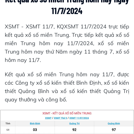
11/7/2024
XSMT - XSMT 11/7, KQXSMT 11/7/2024 trực tiếp
kết quả xổ số miền Trung. Trực tiếp kết quả xổ số
miền Trung hôm nay 11/7/2024, xổ số miền
Trung hôm nay thứ Năm ngày 11 tháng 7, xổ số
hôm nay 11/7.
Kết quả xổ số miền Trung hôm nay 11/7, được
các Công ty xổ số kiến thiết Bình Định, xổ số kiến
thiết Quảng Bình và xổ số kiến thiết Quảng Trị
quay thưởng và công bố.