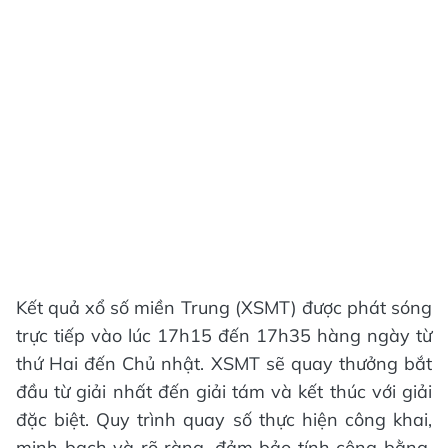
Kết quả xổ số miền Trung (XSMT) được phát sóng
trực tiếp vào lúc 17h15 đến 17h35 hàng ngày từ
thứ Hai đến Chủ nhật. XSMT sẽ quay thưởng bắt
đầu từ giải nhất đến giải tám và kết thúc với giải
đặc biệt. Quy trình quay số thực hiện công khai,
minh bạch và rõ ràng, đảm bảo tính công bằng,