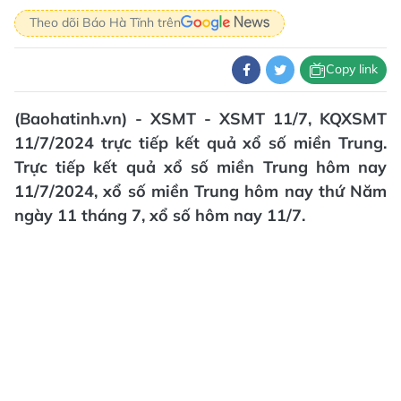
Theo dõi Báo Hà Tĩnh trên
Copy link
(Baohatinh.vn) - XSMT - XSMT 11/7, KQXSMT
11/7/2024 trực tiếp kết quả xổ số miền Trung.
Trực tiếp kết quả xổ số miền Trung hôm nay
11/7/2024, xổ số miền Trung hôm nay thứ Năm
ngày 11 tháng 7, xổ số hôm nay 11/7.