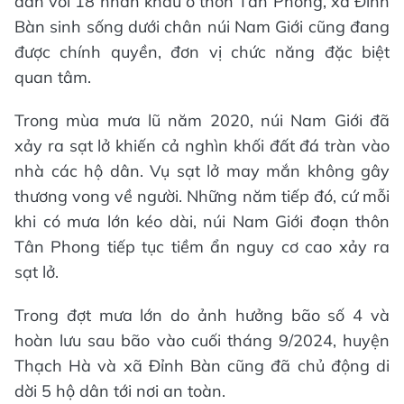
dân với 18 nhân khẩu ở thôn Tân Phong, xã Đỉnh
Bàn sinh sống dưới chân núi Nam Giới cũng đang
được chính quyền, đơn vị chức năng đặc biệt
quan tâm.
Trong mùa mưa lũ năm 2020, núi Nam Giới đã
xảy ra sạt lở khiến cả nghìn khối đất đá tràn vào
nhà các hộ dân. Vụ sạt lở may mắn không gây
thương vong về người. Những năm tiếp đó, cứ mỗi
khi có mưa lớn kéo dài, núi Nam Giới đoạn thôn
Tân Phong tiếp tục tiềm ẩn nguy cơ cao xảy ra
sạt lở.
Trong đợt mưa lớn do ảnh hưởng bão số 4 và
hoàn lưu sau bão vào cuối tháng 9/2024, huyện
Thạch Hà và xã Đỉnh Bàn cũng đã chủ động di
dời 5 hộ dân tới nơi an toàn.