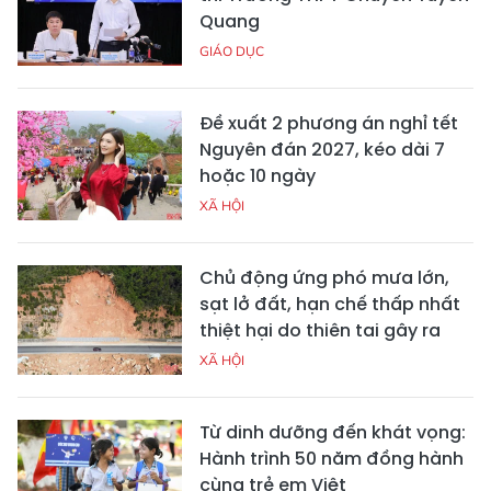
Quang
GIÁO DỤC
Đề xuất 2 phương án nghỉ tết
Nguyên đán 2027, kéo dài 7
hoặc 10 ngày
XÃ HỘI
Chủ động ứng phó mưa lớn,
sạt lở đất, hạn chế thấp nhất
thiệt hại do thiên tai gây ra
XÃ HỘI
Từ dinh dưỡng đến khát vọng:
Hành trình 50 năm đồng hành
cùng trẻ em Việt