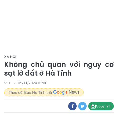
XÃ HỘI
Không chủ quan với nguy cơ
sạt lở đất ở Hà Tĩnh
V.Đ
05/11/2024 03:00
Theo dõi Báo Hà Tĩnh trên
Copy link