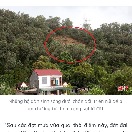
Những hộ dân sinh sống dưới chân đồi, triền núi dễ bị
ảnh hưởng bởi tình trạng sạt lở đất.
“Sau các đợt mưa vừa qua, thời điểm này, đất đai