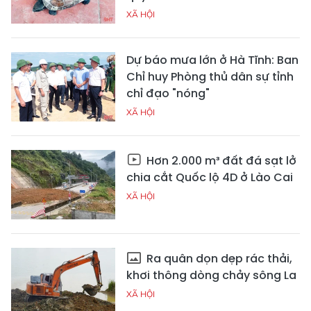
XÃ HỘI
Dự báo mưa lớn ở Hà Tĩnh: Ban
Chỉ huy Phòng thủ dân sự tỉnh
chỉ đạo "nóng"
XÃ HỘI
Hơn 2.000 m³ đất đá sạt lở
chia cắt Quốc lộ 4D ở Lào Cai
XÃ HỘI
Ra quân dọn dẹp rác thải,
khơi thông dòng chảy sông La
XÃ HỘI