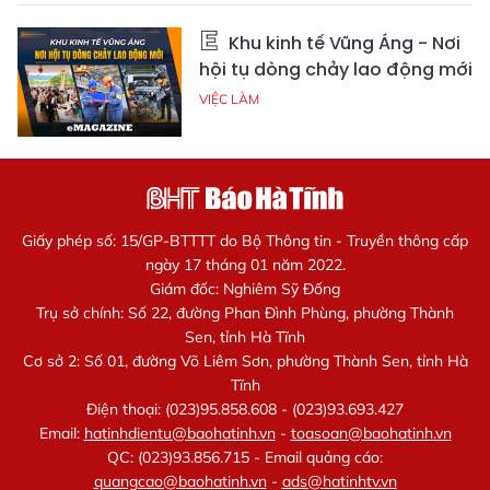
Khu kinh tế Vũng Áng - Nơi
hội tụ dòng chảy lao động mới
VIỆC LÀM
Giấy phép số: 15/GP-BTTTT do Bộ Thông tin - Truyền thông cấp
ngày 17 tháng 01 năm 2022.
Giám đốc: Nghiêm Sỹ Đống
Trụ sở chính: Số 22, đường Phan Đình Phùng, phường Thành
Sen, tỉnh Hà Tĩnh
Cơ sở 2: Số 01, đường Võ Liêm Sơn, phường Thành Sen, tỉnh Hà
Tĩnh
Điện thoại: (023)95.858.608 - (023)93.693.427
Email:
hatinhdientu@baohatinh.vn
-
toasoan@baohatinh.vn
QC: (023)93.856.715 - Email quảng cáo:
quangcao@baohatinh.vn
-
ads@hatinhtv.vn