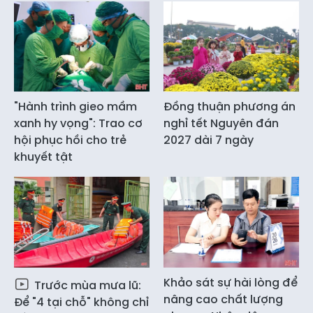
"Hành trình gieo mầm
Đồng thuận phương án
xanh hy vọng": Trao cơ
nghỉ tết Nguyên đán
hội phục hồi cho trẻ
2027 dài 7 ngày
khuyết tật
Khảo sát sự hài lòng để
Trước mùa mưa lũ:
nâng cao chất lượng
Để "4 tại chỗ" không chỉ