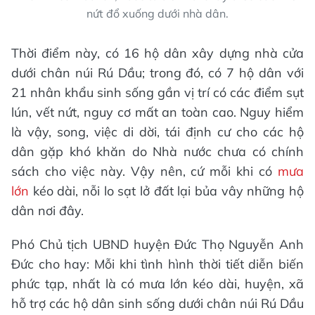
nứt đổ xuống dưới nhà dân.
Thời điểm này, có 16 hộ dân xây dựng nhà cửa
dưới chân núi Rú Dầu; trong đó, có 7 hộ dân với
21 nhân khẩu sinh sống gần vị trí có các điểm sụt
lún, vết nứt, nguy cơ mất an toàn cao. Nguy hiểm
là vậy, song, việc di dời, tái định cư cho các hộ
dân gặp khó khăn do Nhà nước chưa có chính
sách cho việc này. Vậy nên, cứ mỗi khi có
mưa
lớn
kéo dài, nỗi lo sạt lở đất lại bủa vây những hộ
dân nơi đây.
Phó Chủ tịch UBND huyện Đức Thọ Nguyễn Anh
Đức cho hay: Mỗi khi tình hình thời tiết diễn biến
phức tạp, nhất là có mưa lớn kéo dài, huyện, xã
hỗ trợ các hộ dân sinh sống dưới chân núi Rú Dầu