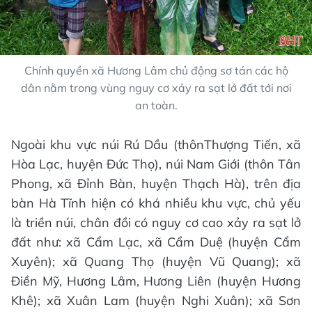
Chính quyền xã Hương Lâm chủ động sơ tán các hộ
dân nằm trong vùng nguy cơ xảy ra sạt lở đất tới nơi
an toàn.
Ngoài khu vực núi Rú Dầu (thônThượng Tiến, xã
Hòa Lạc, huyện Đức Thọ), núi Nam Giới (thôn Tân
Phong, xã Đỉnh Bàn, huyện Thạch Hà), trên địa
bàn Hà Tĩnh hiện có khá nhiều khu vực, chủ yếu
là triền núi, chân đồi có nguy cơ cao xảy ra sạt lở
đất như: xã Cẩm Lạc, xã Cẩm Duệ (huyện Cẩm
Xuyên); xã Quang Thọ (huyện Vũ Quang); xã
Điền Mỹ, Hương Lâm, Hương Liên (huyện Hương
Khê); xã Xuân Lam (huyện Nghi Xuân); xã Sơn