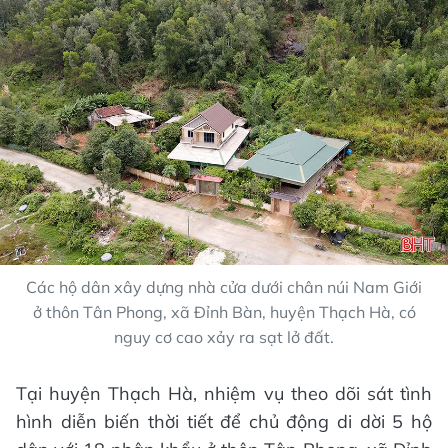
Các hộ dân xây dựng nhà cửa dưới chân núi Nam Giới
ở thôn Tân Phong, xã Đỉnh Bàn, huyện Thạch Hà, có
nguy cơ cao xảy ra sạt lở đất.
Tại huyện Thạch Hà, nhiệm vụ theo dõi sát tình
hình diễn biến thời tiết để chủ động di dời 5 hộ