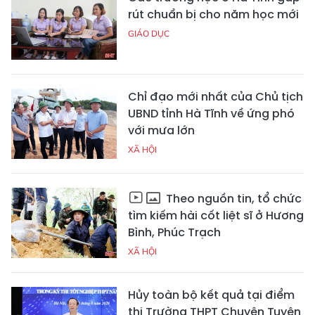
rút chuẩn bị cho năm học mới
GIÁO DỤC
Chỉ đạo mới nhất của Chủ tịch
UBND tỉnh Hà Tĩnh về ứng phó
với mưa lớn
XÃ HỘI
Theo nguồn tin, tổ chức
tìm kiếm hài cốt liệt sĩ ở Hương
Bình, Phúc Trạch
XÃ HỘI
Hủy toàn bộ kết quả tại điểm
thi Trường THPT Chuyên Tuyên