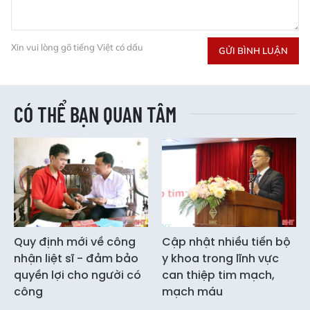
Xin vui lòng gõ tiếng Việt có dấu
GỬI BÌNH LUẬN
CÓ THỂ BẠN QUAN TÂM
Quy định mới về công
Cập nhật nhiều tiến bộ
nhận liệt sĩ - đảm bảo
y khoa trong lĩnh vực
quyền lợi cho người có
can thiệp tim mạch,
công
mạch máu