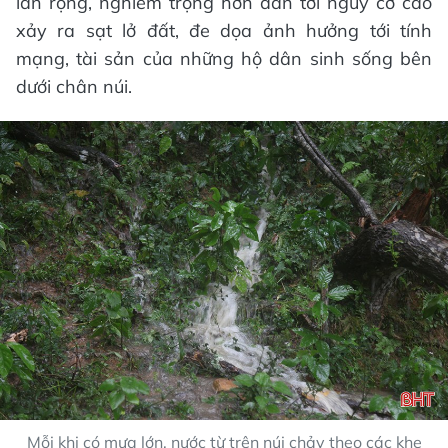
lan rộng, nghiêm trọng hơn dẫn tới nguy cơ cao
xảy ra sạt lở đất, đe dọa ảnh hưởng tới tính
mạng, tài sản của những hộ dân sinh sống bên
dưới chân núi.
Mỗi khi có mưa lớn, nước từ trên núi chảy theo các khe