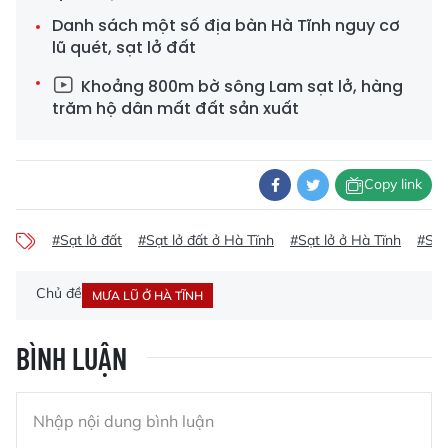
Danh sách một số địa bàn Hà Tĩnh nguy cơ
lũ quét, sạt lở đất
Khoảng 800m bờ sông Lam sạt lở, hàng
trăm hộ dân mất đất sản xuất
Copy link
#Sạt lở đất
#Sạt lở đất ở Hà Tĩnh
#Sạt lở ở Hà Tĩnh
#Sạt
Chủ đề
MƯA LŨ Ở HÀ TĨNH
BÌNH LUẬN