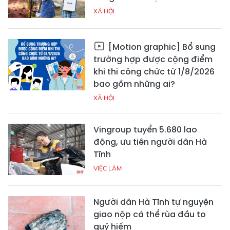
XÃ HỘI
[Motion graphic] Bổ sung
trường hợp được cộng điểm
khi thi công chức từ 1/8/2026
bao gồm những ai?
XÃ HỘI
Vingroup tuyển 5.680 lao
động, ưu tiên người dân Hà
Tĩnh
VIỆC LÀM
Người dân Hà Tĩnh tự nguyện
giao nộp cá thể rùa đầu to
quý hiếm