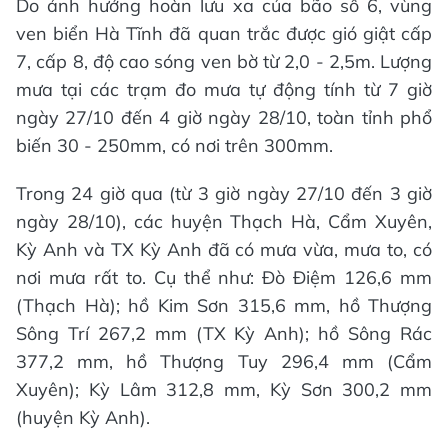
Do ảnh hưởng hoàn lưu xa của bão số 6, vùng
ven biển Hà Tĩnh đã quan trắc được gió giật cấp
7, cấp 8, độ cao sóng ven bờ từ 2,0 - 2,5m. Lượng
mưa tại các trạm đo mưa tự động tính từ 7 giờ
ngày 27/10 đến 4 giờ ngày 28/10, toàn tỉnh phổ
biến 30 - 250mm, có nơi trên 300mm.
Trong 24 giờ qua (từ 3 giờ ngày 27/10 đến 3 giờ
ngày 28/10), các huyện Thạch Hà, Cẩm Xuyên,
Kỳ Anh và TX Kỳ Anh đã có mưa vừa, mưa to, có
nơi mưa rất to. Cụ thể như: Đò Điệm 126,6 mm
(Thạch Hà); hồ Kim Sơn 315,6 mm, hồ Thượng
Sông Trí 267,2 mm (TX Kỳ Anh); hồ Sông Rác
377,2 mm, hồ Thượng Tuy 296,4 mm (Cẩm
Xuyên); Kỳ Lâm 312,8 mm, Kỳ Sơn 300,2 mm
(huyện Kỳ Anh).