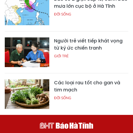
mưa lớn cục bộ ở Hà Tĩnh
ĐỜI SỐNG
Người trẻ viết tiếp khát vọng
từ ký ức chiến tranh
GIỚI TRẺ
Các loại rau tốt cho gan và
tim mạch
ĐỜI SỐNG