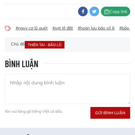
Copy link
#nguy cơ lũ quét
#sạt lở đất
#hoàn lưu bão số 6
#bão số
Chủ đề
THIÊN TAI - BÃO LŨ
BÌNH LUẬN
Xin vui lòng gõ tiếng Việt có dấu
GỬI BÌNH LUẬN