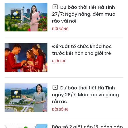
Dự báo thời tiết Hà Tĩnh
27/7: Ngày nắng, đêm mưa
rào vài nơi
ĐỜI SỐNG
Đề xuất tổ chức khóa học
trước kết hôn cho giới trẻ
GIỚI TRẺ
Dự báo thời tiết Hà Tĩnh
ngày 26/7: Mưa rào và giông
rải rác
ĐỜI SỐNG
Bão số 2 giật cấp 15, cảnh báo