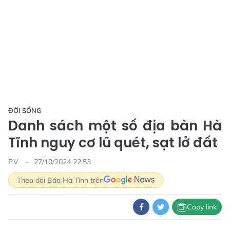
ĐỜI SỐNG
Danh sách một số địa bàn Hà
Tĩnh nguy cơ lũ quét, sạt lở đất
P.V
27/10/2024 22:53
Theo dõi Báo Hà Tĩnh trên
Copy link