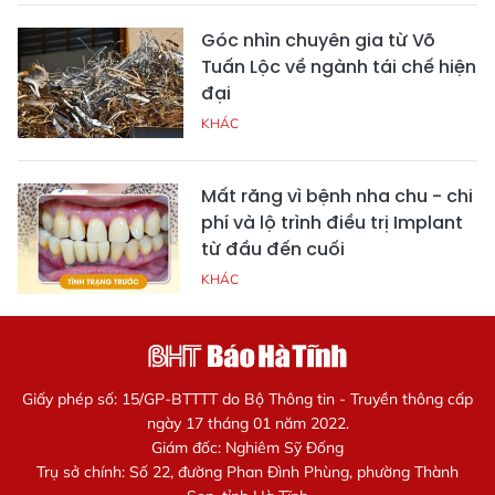
Góc nhìn chuyên gia từ Võ
Tuấn Lộc về ngành tái chế hiện
đại
KHÁC
Mất răng vì bệnh nha chu - chi
phí và lộ trình điều trị Implant
từ đầu đến cuối
KHÁC
Giấy phép số: 15/GP-BTTTT do Bộ Thông tin - Truyền thông cấp
ngày 17 tháng 01 năm 2022.
Giám đốc: Nghiêm Sỹ Đống
Trụ sở chính: Số 22, đường Phan Đình Phùng, phường Thành