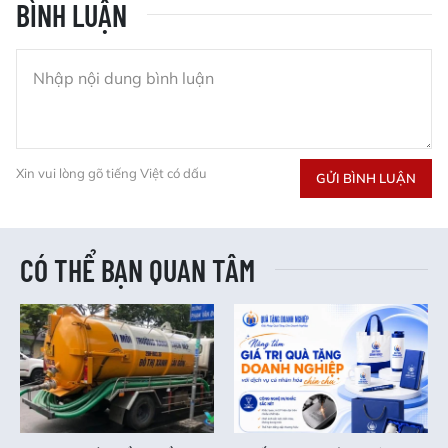
BÌNH LUẬN
Xin vui lòng gõ tiếng Việt có dấu
GỬI BÌNH LUẬN
CÓ THỂ BẠN QUAN TÂM