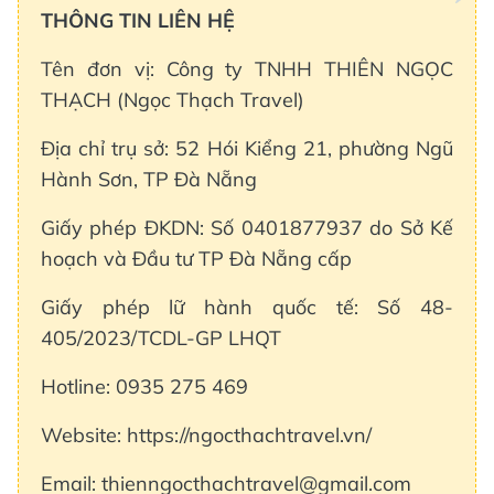
THÔNG TIN LIÊN HỆ
Tên đơn vị: Công ty TNHH THIÊN NGỌC
THẠCH (Ngọc Thạch Travel)
Địa chỉ trụ sở: 52 Hói Kiểng 21, phường Ngũ
Hành Sơn, TP Đà Nẵng
Giấy phép ĐKDN: Số 0401877937 do Sở Kế
hoạch và Đầu tư TP Đà Nẵng cấp
Giấy phép lữ hành quốc tế: Số 48-
405/2023/TCDL-GP LHQT
Hotline: 0935 275 469
Website: https://ngocthachtravel.vn/
Email: thienngocthachtravel@gmail.com