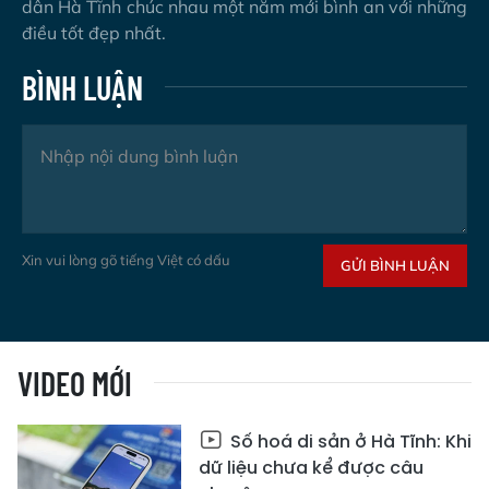
dân Hà Tĩnh chúc nhau một năm mới bình an với những
điều tốt đẹp nhất.
BÌNH LUẬN
Xin vui lòng gõ tiếng Việt có dấu
GỬI BÌNH LUẬN
VIDEO MỚI
Số hoá di sản ở Hà Tĩnh: Khi
dữ liệu chưa kể được câu