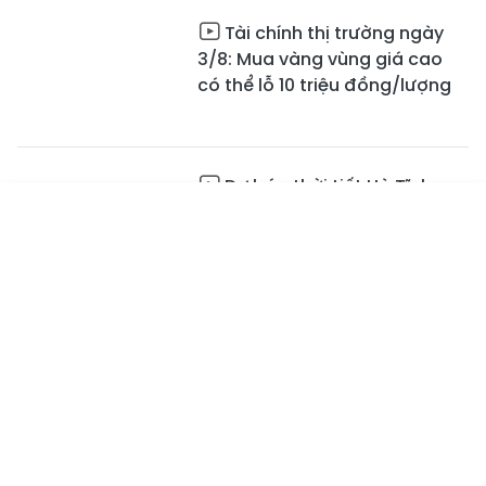
Tài chính thị trường ngày
3/8: Mua vàng vùng giá cao
có thể lỗ 10 triệu đồng/lượng
Dự báo thời tiết Hà Tĩnh
ngày 3/8: Mưa rào và dông
Tin mới
Emagazine
Truyền hình
Podcast
04:29
Đổi thay ở thôn Cửa Sót -
sức mạnh từ lòng dân
02:06