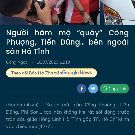
Video
Người hâm mộ “quây” Công
Phượng, Tiến Dũng... bên ngoài
sân Hà Tĩnh
Công Ngọc
16/07/2020 11:19
Theo dõi Báo Hà Tĩnh trên
Copy link
(Baohatinh.vn) - Sự có mặt của Công Phượng, Tiến
Dũng, Phi Sơn... tạo nên không khí rất sôi động trước
trận đấu giữa Hồng Lĩnh Hà Tĩnh gặp TP. Hồ Chí Minh
vào chiều mai (17/7).