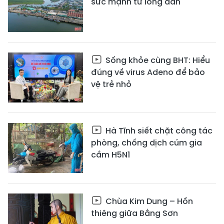
sức mạnh từ lòng dân
Sống khỏe cùng BHT: Hiểu
đúng về virus Adeno để bảo
vệ trẻ nhỏ
Hà Tĩnh siết chặt công tác
phòng, chống dịch cúm gia
cầm H5N1
Chùa Kim Dung – Hồn
thiêng giữa Bằng Sơn