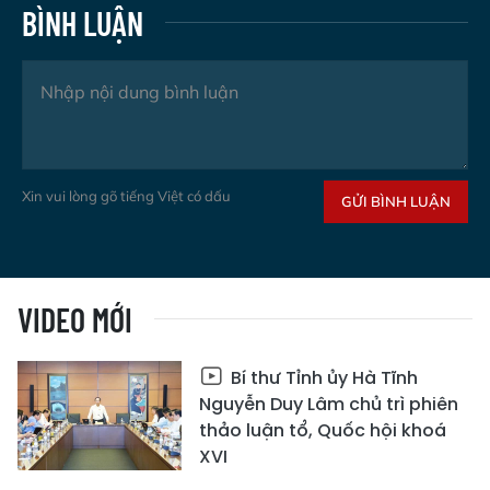
BÌNH LUẬN
Xin vui lòng gõ tiếng Việt có dấu
GỬI BÌNH LUẬN
VIDEO MỚI
Bí thư Tỉnh ủy Hà Tĩnh
Nguyễn Duy Lâm chủ trì phiên
thảo luận tổ, Quốc hội khoá
XVI