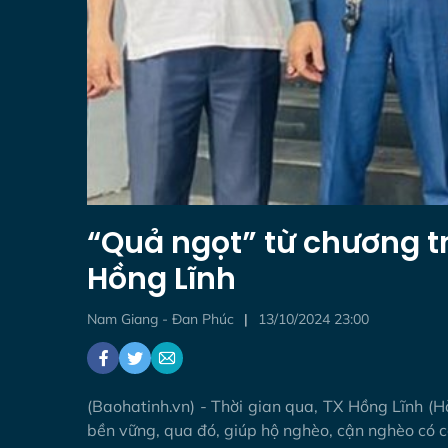
“Quả ngọt” từ chương t
Hồng Lĩnh
Nam Giang - Đan Phúc
13/10/2024 23:00
(Baohatinh.vn) - Thời gian qua, TX Hồng Lĩnh (H
bền vững, qua đó, giúp hộ nghèo, cận nghèo có cơ