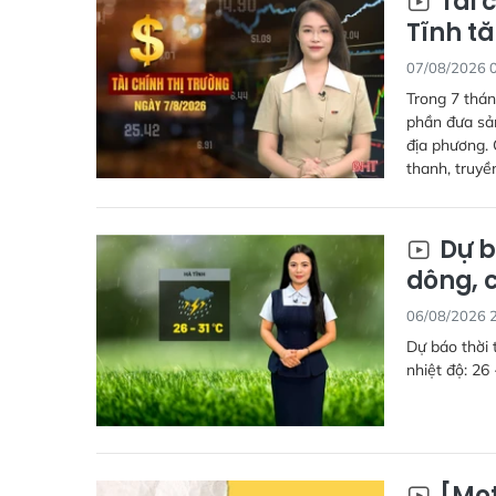
Tài 
Tĩnh tă
07/08/2026 
Trong 7 thán
phần đưa sả
địa phương. 
thanh, truyề
Dự b
dông, 
06/08/2026 
Dự báo thời 
nhiệt độ: 26 
[Mot