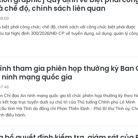
à chế độ, chính sách liên quan
08:00
 biệt phái công chức; chế độ, chính sách với công chức biệt phái được
u tại Nghị định 300/2026/NĐ-CP về tuyển dụng, sử dụng, quản lý côn
ĩnh tham gia phiên họp thường kỳ Ban 
 ninh mạng quốc gia
07:46
n Chỉ đạo An ninh mạng quốc gia tổ chức phiên họp thường kỳ theo h
ếp kết hợp trực tuyến dưới sự chủ trì của Thủ tướng Chính phủ Lê Minh
ầu tỉnh Hà Tĩnh do đồng chí Phan Thiên Định - Phó Bí thư Tỉnh ủy, Ch
nh điều hành.
 bố quyết định kiểm tra, giám sát của 