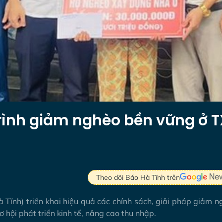
rình giảm nghèo bền vững ở T
Theo dõi Báo Hà Tĩnh trên
à Tĩnh) triển khai hiệu quả các chính sách, giải pháp giảm 
 hội phát triển kinh tế, nâng cao thu nhập.