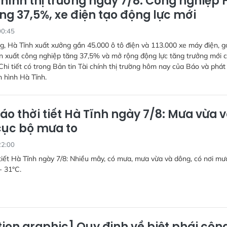
chính thị trường ngày 7/8: Công nghiệp 
ng 37,5%, xe điện tạo động lực mới
00:45
g, Hà Tĩnh xuất xưởng gần 45.000 ô tô điện và 113.000 xe máy điện, g
n xuất công nghiệp tăng 37,5% và mở rộng động lực tăng trưởng mới 
Chi tiết có trong Bản tin Tài chính thị trường hôm nay của Báo và phát
n hình Hà Tĩnh.
áo thời tiết Hà Tĩnh ngày 7/8: Mưa vừa 
cục bộ mưa to
22:00
tiết Hà Tĩnh ngày 7/8: Nhiều mây, có mưa, mưa vừa và dông, có nơi mưa
- 31°C.
ion graphic] Quy định về biệt phái côn