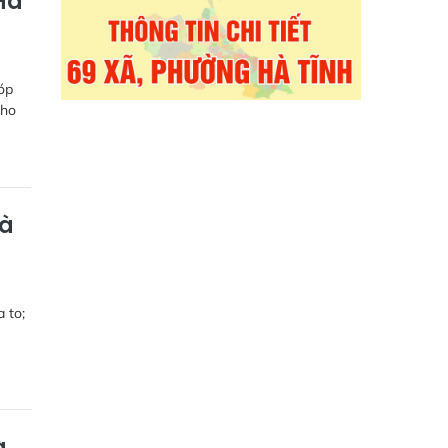
Hà
óp
cho
và
 to;
g