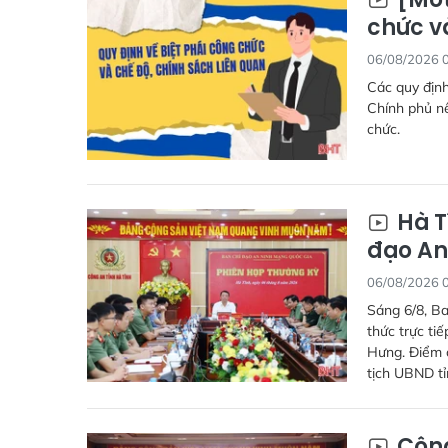
chức v
06/08/2026 
Các quy định
Chính phủ nê
chức.
Hà T
đạo An
06/08/2026 
Sáng 6/8, Ba
thức trực ti
Hưng. Điểm c
tịch UBND tỉ
Công