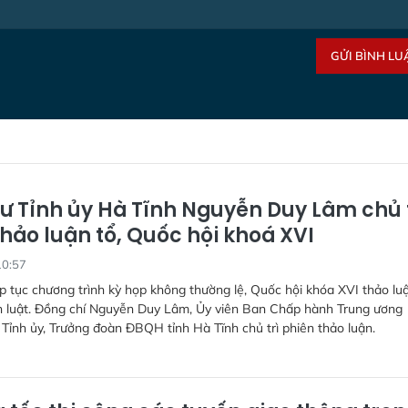
GỬI BÌNH LU
hư Tỉnh ủy Hà Tĩnh Nguyễn Duy Lâm chủ 
hảo luận tổ, Quốc hội khoá XVI
10:57
ếp tục chương trình kỳ họp không thường lệ, Quốc hội khóa XVI thảo luậ
án luật. Đồng chí Nguyễn Duy Lâm, Ủy viên Ban Chấp hành Trung ương
 Tỉnh ủy, Trưởng đoàn ĐBQH tỉnh Hà Tĩnh chủ trì phiên thảo luận.