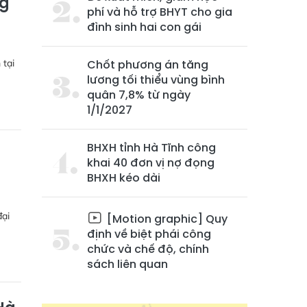
ng
phí và hỗ trợ BHYT cho gia
đình sinh hai con gái
Chốt phương án tăng
 tại
lương tối thiểu vùng bình
quân 7,8% từ ngày
1/1/2027
BHXH tỉnh Hà Tĩnh công
khai 40 đơn vị nợ đọng
BHXH kéo dài
đại
[Motion graphic] Quy
định về biệt phái công
chức và chế độ, chính
sách liên quan