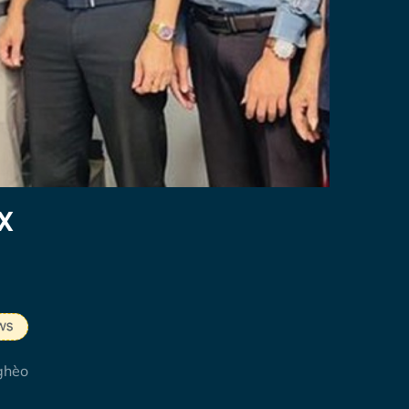
X
nghèo