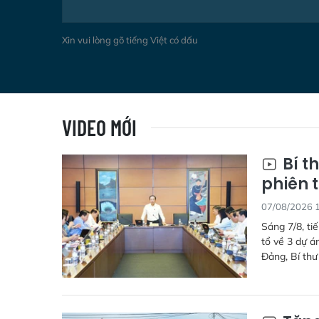
Xin vui lòng gõ tiếng Việt có dấu
VIDEO MỚI
Bí t
phiên t
07/08/2026 
Sáng 7/8, ti
tổ về 3 dự 
Đảng, Bí thư