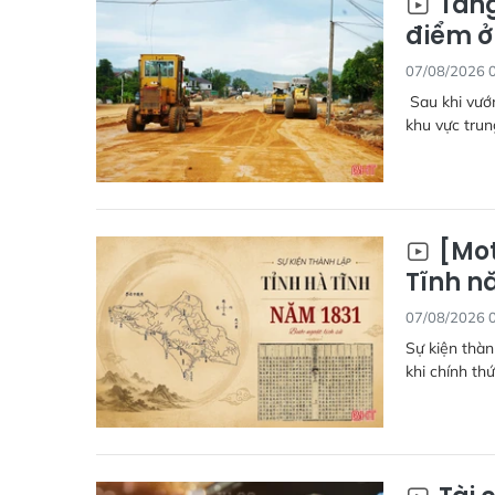
Tăng
điểm ở
07/08/2026 
Sau khi vướn
khu vực trun
[Mot
Tĩnh nă
07/08/2026 
Sự kiện thàn
khi chính th