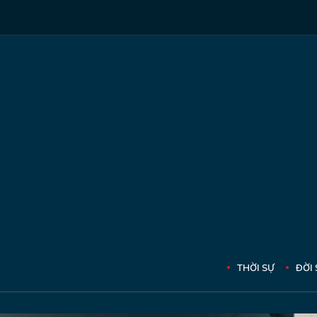
THỜI SỰ
ĐỜI