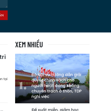
ẬN
XEM NHIỀU
trì
Bộ Nội vụ hướng dẫn giải
n tại
quyết chính sách cho
người hoạt động không
chuyên trách ở thôn, TDP
nghỉ việc
Đề xuất miễn, giảm học