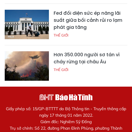
Fed đối diện sức ép nâng lãi
suất giữa bối cảnh rủi ro lạm
phát gia tăng
THẾ GIỚI
Hơn 350.000 người sơ tán vì
cháy rừng tại châu Âu
THẾ GIỚI
Giấy phép số: 15/GP-BTTTT do Bộ Thông tin - Truyền thông cấp
ngày 17 tháng 01 năm 2022.
Giám đốc: Nghiêm Sỹ Đống
Trụ sở chính: Số 22, đường Phan Đình Phùng, phường Thành