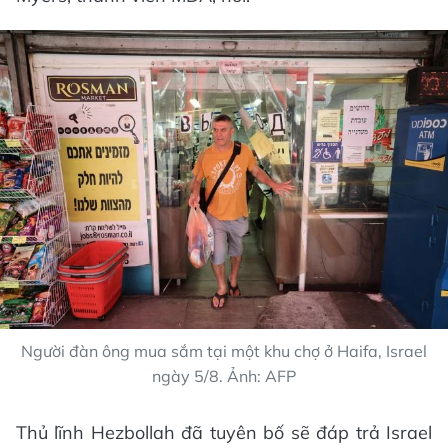
Người đàn ông mua sắm tại một khu chợ ở Haifa, Israel
ngày 5/8. Ảnh: AFP
Thủ lĩnh Hezbollah đã tuyên bố sẽ đáp trả Israel