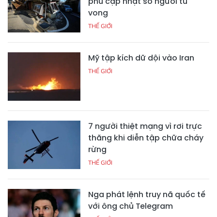
phủ cập nhật số người tử
vong
THẾ GIỚI
Mỹ tập kích dữ dội vào Iran
THẾ GIỚI
7 người thiệt mạng vì rơi trực
thăng khi diễn tập chữa cháy
rừng
THẾ GIỚI
Nga phát lệnh truy nã quốc tế
với ông chủ Telegram