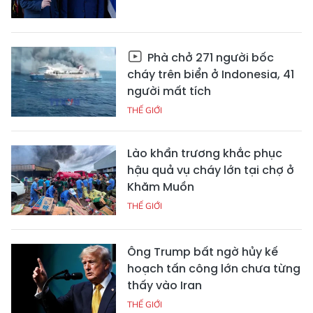
Phà chở 271 người bốc
cháy trên biển ở Indonesia, 41
người mất tích
THẾ GIỚI
Lào khẩn trương khắc phục
hậu quả vụ cháy lớn tại chợ ở
Khăm Muồn
THẾ GIỚI
Ông Trump bất ngờ hủy kế
hoạch tấn công lớn chưa từng
thấy vào Iran
THẾ GIỚI