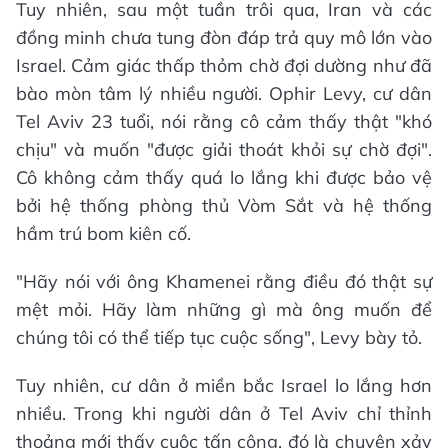
Tuy nhiên, sau một tuần trôi qua, Iran và các
đồng minh chưa tung đòn đáp trả quy mô lớn vào
Israel. Cảm giác thấp thỏm chờ đợi dường như đã
bào mòn tâm lý nhiều người. Ophir Levy, cư dân
Tel Aviv 23 tuổi, nói rằng cô cảm thấy thật "khó
chịu" và muốn "được giải thoát khỏi sự chờ đợi".
Cô không cảm thấy quá lo lắng khi được bảo vệ
bởi hệ thống phòng thủ Vòm Sắt và hệ thống
hầm trú bom kiên cố.
"Hãy nói với ông Khamenei rằng điều đó thật sự
mệt mỏi. Hãy làm những gì mà ông muốn để
chúng tôi có thể tiếp tục cuộc sống", Levy bày tỏ.
Tuy nhiên, cư dân ở miền bắc Israel lo lắng hơn
nhiều. Trong khi người dân ở Tel Aviv chỉ thỉnh
thoảng mới thấy cuộc tấn công, đó là chuyện xảy