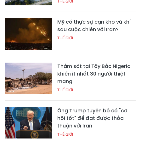
THẾ GIỚI
Mỹ có thực sự cạn kho vũ khí
sau cuộc chiến với Iran?
THẾ GIỚI
Thảm sát tại Tây Bắc Nigeria
khiến ít nhất 30 người thiệt
mạng
THẾ GIỚI
Ông Trump tuyên bố có "cơ
hội tốt" để đạt được thỏa
thuận với Iran
THẾ GIỚI