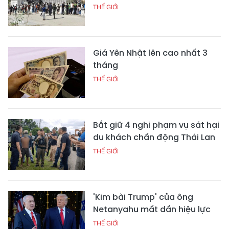
THẾ GIỚI
Giá Yên Nhật lên cao nhất 3
tháng
THẾ GIỚI
Bắt giữ 4 nghi phạm vụ sát hại
du khách chấn động Thái Lan
THẾ GIỚI
'Kim bài Trump' của ông
Netanyahu mất dần hiệu lực
THẾ GIỚI