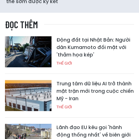
thể sớm được ký kết
ĐỌC THÊM
Động đất tại Nhật Bản: Người
dân Kumamoto đối mặt với
'thảm họa kép'
THẾ GIỚI
Trung tâm dữ liệu AI trở thành
mặt trận mới trong cuộc chiến
Mỹ - Iran
THẾ GIỚI
Lãnh đạo EU kêu gọi 'hành
động thống nhất' về biên giới