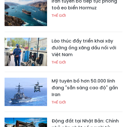
Iran tuyên bố tiếp tục phong
toả eo biển Hormuz
THẾ GIỚI
Lào thúc đẩy triển khai xây
đường ống xăng dầu nối với
Việt Nam
THẾ GIỚI
Mỹ tuyên bố hơn 50.000 lính
đang "sẵn sàng cao độ" gần
Iran
THẾ GIỚI
Động đất tại Nhật Bản: Chính