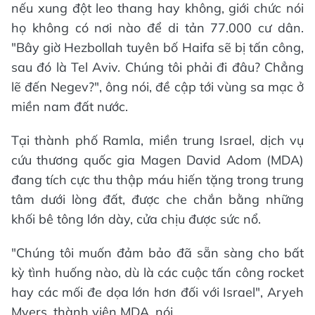
nếu xung đột leo thang hay không, giới chức nói
họ không có nơi nào để di tản 77.000 cư dân.
"Bây giờ Hezbollah tuyên bố Haifa sẽ bị tấn công,
sau đó là Tel Aviv. Chúng tôi phải đi đâu? Chẳng
lẽ đến Negev?", ông nói, đề cập tới vùng sa mạc ở
miền nam đất nước.
Tại thành phố Ramla, miền trung Israel, dịch vụ
cứu thương quốc gia Magen David Adom (MDA)
đang tích cực thu thập máu hiến tặng trong trung
tâm dưới lòng đất, được che chắn bằng những
khối bê tông lớn dày, cửa chịu được sức nổ.
"Chúng tôi muốn đảm bảo đã sẵn sàng cho bất
kỳ tình huống nào, dù là các cuộc tấn công rocket
hay các mối đe dọa lớn hơn đối với Israel", Aryeh
Myers, thành viên MDA, nói.