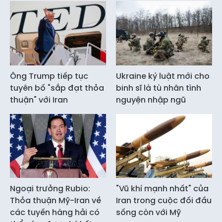
Ông Trump tiếp tục
Ukraine ký luật mới cho
tuyên bố "sắp đạt thỏa
binh sĩ là tù nhân tình
thuận" với Iran
nguyện nhập ngũ
Ngoại trưởng Rubio:
"Vũ khí mạnh nhất" của
Thỏa thuận Mỹ-Iran về
Iran trong cuộc đối đầu
các tuyến hàng hải có
sống còn với Mỹ