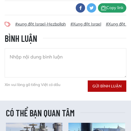
Copy link
#xung đột Israel-Hezbollah
#Xung đột Israel
#Xung đột Ha
BÌNH LUẬN
Xin vui lòng gõ tiếng Việt có dấu
GỬI BÌNH LUẬN
CÓ THỂ BẠN QUAN TÂM