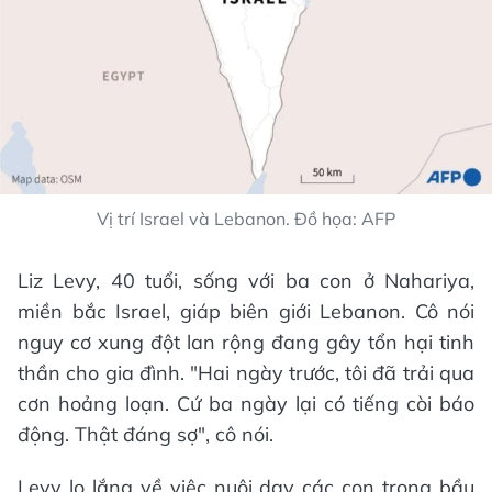
Vị trí Israel và Lebanon. Đồ họa: AFP
Liz Levy, 40 tuổi, sống với ba con ở Nahariya,
miền bắc Israel, giáp biên giới Lebanon. Cô nói
nguy cơ xung đột lan rộng đang gây tổn hại tinh
thần cho gia đình. "Hai ngày trước, tôi đã trải qua
cơn hoảng loạn. Cứ ba ngày lại có tiếng còi báo
động. Thật đáng sợ", cô nói.
Levy lo lắng về việc nuôi dạy các con trong bầu