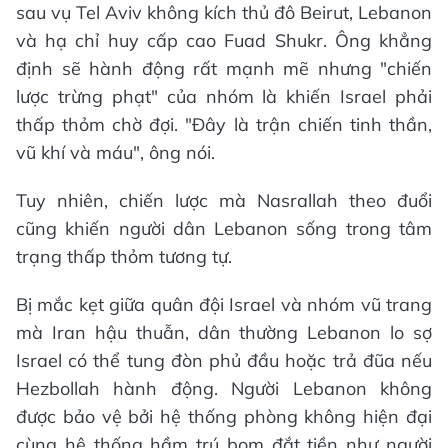
sau vụ Tel Aviv không kích thủ đô Beirut, Lebanon
và hạ chỉ huy cấp cao Fuad Shukr. Ông khẳng
định sẽ hành động rất mạnh mẽ nhưng "chiến
lược trừng phạt" của nhóm là khiến Israel phải
thấp thỏm chờ đợi. "Đây là trận chiến tinh thần,
vũ khí và máu", ông nói.
Tuy nhiên, chiến lược mà Nasrallah theo đuổi
cũng khiến người dân Lebanon sống trong tâm
trạng thấp thỏm tương tự.
Bị mắc kẹt giữa quân đội Israel và nhóm vũ trang
mà Iran hậu thuẫn, dân thường Lebanon lo sợ
Israel có thể tung đòn phủ đầu hoặc trả đũa nếu
Hezbollah hành động. Người Lebanon không
được bảo vệ bởi hệ thống phòng không hiện đại
cùng hệ thống hầm trú bom đắt tiền như người