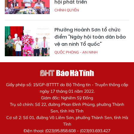
hội phát triển
CHÍNH QUYỀN
Phường Hoành Sơn tổ chức
điểm "Ngày hội toàn dân bảo
vệ an ninh Tổ quốc"
QUỐC PHÒNG - AN NINH
Giấy phép số: 15/GP-BTTTT do Bộ Thông tin - Truyền thông cấp
ngày 17 tháng 01 năm 2022.
Giám đốc: Nghiêm Sỹ Đống
Trụ sở chính: Số 22, đường Phan Đình Phùng, phường Thành
Sen, tỉnh Hà Tĩnh
Cơ sở 2: Số 01, đường Võ Liêm Sơn, phường Thành Sen, tỉnh Hà
Tĩnh
Điện thoại: (023)95.858.608 - (023)93.693.427