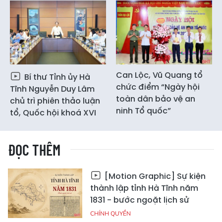
Can Lộc, Vũ Quang tổ
Bí thư Tỉnh ủy Hà
chức điểm “Ngày hội
Tĩnh Nguyễn Duy Lâm
toàn dân bảo vệ an
chủ trì phiên thảo luận
ninh Tổ quốc”
tổ, Quốc hội khoá XVI
ĐỌC THÊM
[Motion Graphic] Sự kiện
thành lập tỉnh Hà Tĩnh năm
1831 - bước ngoặt lịch sử
CHÍNH QUYỀN