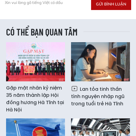
Xin vui lòng gõ tiếng Việt có dấu
GỬI BÌNH LUẬN
CÓ THỂ BẠN QUAN TÂM
Gặp mặt nhân kỷ niệm
Lan tỏa tinh thần
35 năm thành lập Hội
tình nguyện nhập ngũ
đồng hương Hà Tĩnh tại
trong tuổi trẻ Hà Tĩnh
Hà Nội