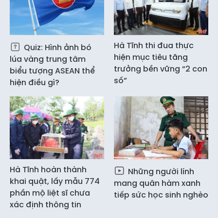
Hà Tĩnh thi đua thực
Quiz: Hình ảnh bó
hiện mục tiêu tăng
lúa vàng trung tâm
trưởng bền vững “2 con
biểu tượng ASEAN thể
số”
hiện điều gì?
Hà Tĩnh hoàn thành
Những người lính
khai quật, lấy mẫu 774
mang quân hàm xanh
phần mộ liệt sĩ chưa
tiếp sức học sinh nghèo
xác định thông tin