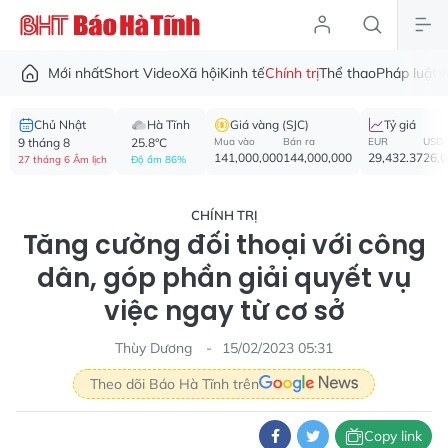
Mới nhất
Short Video
Xã hội
Kinh tế
Chính trị
Thể thao
Pháp luật
V
Chủ Nhật
Hà Tĩnh
Giá vàng (SJC)
Tỷ giá
9 tháng 8
25.8°C
Mua vào
Bán ra
EUR
USD
141,000,000
144,000,000
29,432.37
26,
27 tháng 6 Âm lịch
Độ ẩm 86%
CHÍNH TRỊ
Tăng cường đối thoại với công
dân, góp phần giải quyết vụ
việc ngay từ cơ sở
Thùy Dương
15/02/2023 05:31
Theo dõi Báo Hà Tĩnh trên
Copy link