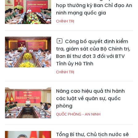
họp thường kỳ Ban Chỉ đạo An
ninh mạng quốc gia
CHÍNH TRỊ
Công bố quyết định kiểm
tra, giám sát của Bộ Chính trị,
Ban Bí thư đợt 3 đối với BTV
Tỉnh ủy Hà Tĩnh
CHÍNH TRỊ
Nâng cao hiệu quả thi hành
các luật về quân sự, quốc
phòng
QUỐC PHÒNG - AN NINH
Tổng Bí thư, Chủ tịch nước sẽ