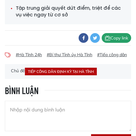
Tập trung giải quyết dứt điểm, triệt để các
vụ việc ngay từ cơ sở
Copy link
#Hà Tĩnh 24h
#Bí thư Tỉnh ủy Hà Tĩnh
#Tiếp công dân
#K
Chủ đề
TIẾP CÔNG DÂN ĐỊNH KỲ TẠI HÀ TĨNH
BÌNH LUẬN