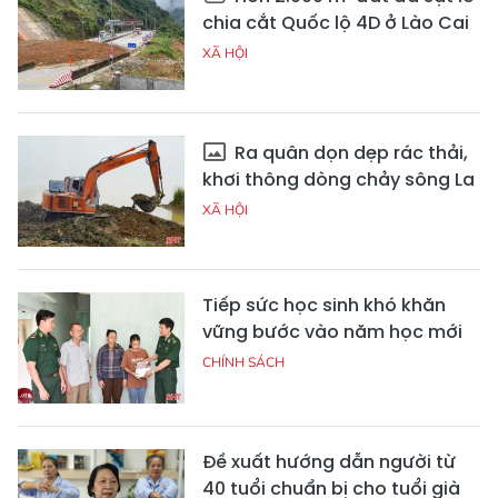
chia cắt Quốc lộ 4D ở Lào Cai
XÃ HỘI
Ra quân dọn dẹp rác thải,
khơi thông dòng chảy sông La
XÃ HỘI
Tiếp sức học sinh khó khăn
vững bước vào năm học mới
CHÍNH SÁCH
Đề xuất hướng dẫn người từ
40 tuổi chuẩn bị cho tuổi già