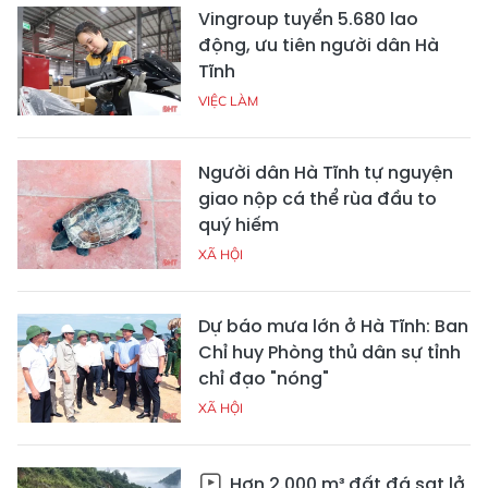
Vingroup tuyển 5.680 lao
động, ưu tiên người dân Hà
Tĩnh
VIỆC LÀM
Người dân Hà Tĩnh tự nguyện
giao nộp cá thể rùa đầu to
quý hiếm
XÃ HỘI
Dự báo mưa lớn ở Hà Tĩnh: Ban
Chỉ huy Phòng thủ dân sự tỉnh
chỉ đạo "nóng"
XÃ HỘI
Hơn 2.000 m³ đất đá sạt lở