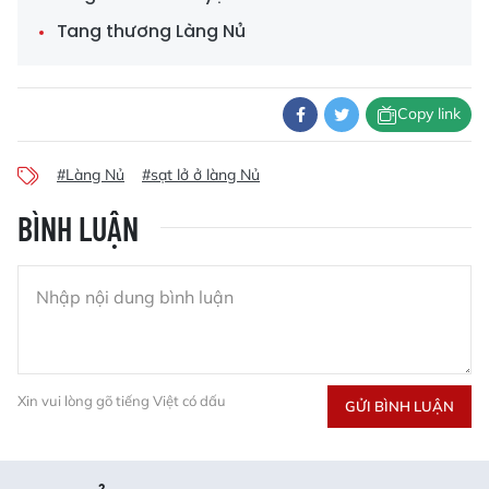
Tang thương Làng Nủ
Copy link
#Làng Nủ
#sạt lở ở làng Nủ
BÌNH LUẬN
Xin vui lòng gõ tiếng Việt có dấu
GỬI BÌNH LUẬN