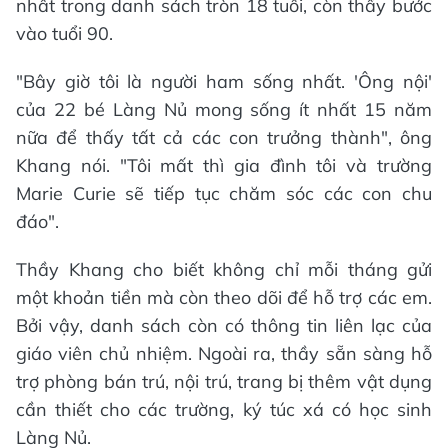
nhất trong danh sách tròn 18 tuổi, còn thầy bước
vào tuổi 90.
"Bây giờ tôi là người ham sống nhất. 'Ông nội'
của 22 bé Làng Nủ mong sống ít nhất 15 năm
nữa để thấy tất cả các con trưởng thành", ông
Khang nói. "Tôi mất thì gia đình tôi và trường
Marie Curie sẽ tiếp tục chăm sóc các con chu
đáo".
Thầy Khang cho biết không chỉ mỗi tháng gửi
một khoản tiền mà còn theo dõi để hỗ trợ các em.
Bởi vậy, danh sách còn có thông tin liên lạc của
giáo viên chủ nhiệm. Ngoài ra, thầy sẵn sàng hỗ
trợ phòng bán trú, nội trú, trang bị thêm vật dụng
cần thiết cho các trường, ký túc xá có học sinh
Làng Nủ.