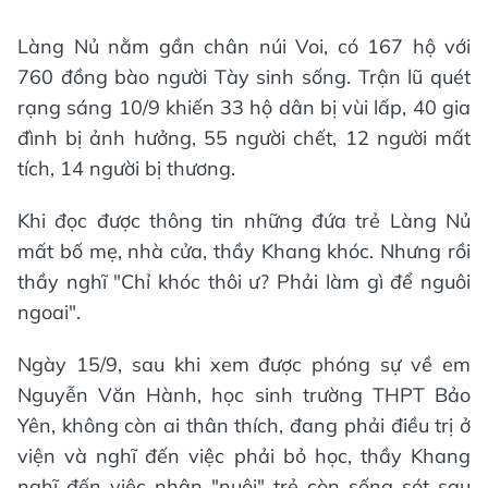
Làng Nủ nằm gần chân núi Voi, có 167 hộ với
760 đồng bào người Tày sinh sống. Trận lũ quét
rạng sáng 10/9 khiến 33 hộ dân bị vùi lấp, 40 gia
đình bị ảnh hưởng, 55 người chết, 12 người mất
tích, 14 người bị thương.
Khi đọc được thông tin những đứa trẻ Làng Nủ
mất bố mẹ, nhà cửa, thầy Khang khóc. Nhưng rồi
thầy nghĩ "Chỉ khóc thôi ư? Phải làm gì để nguôi
ngoai".
Ngày 15/9, sau khi xem được phóng sự về em
Nguyễn Văn Hành, học sinh trường THPT Bảo
Yên, không còn ai thân thích, đang phải điều trị ở
viện và nghĩ đến việc phải bỏ học, thầy Khang
nghĩ đến việc nhận "nuôi" trẻ còn sống sót sau