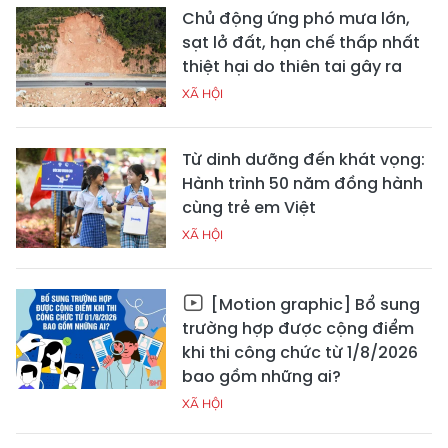
Chủ động ứng phó mưa lớn,
sạt lở đất, hạn chế thấp nhất
thiệt hại do thiên tai gây ra
XÃ HỘI
Từ dinh dưỡng đến khát vọng:
Hành trình 50 năm đồng hành
cùng trẻ em Việt
XÃ HỘI
[Motion graphic] Bổ sung
trường hợp được cộng điểm
khi thi công chức từ 1/8/2026
bao gồm những ai?
XÃ HỘI