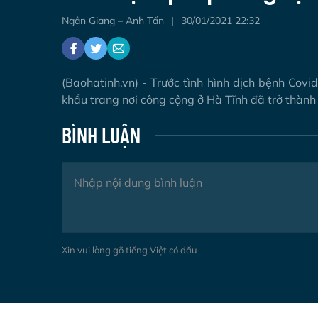
Ngân Giang – Anh Tấn
30/01/2021 22:32
(Baohatinh.vn) - Trước tình hình dịch bệnh Covi
khẩu trang nơi công cộng ở Hà Tĩnh đã trở thành
BÌNH LUẬN
Xin vui lòng gõ tiếng Việt có dấu