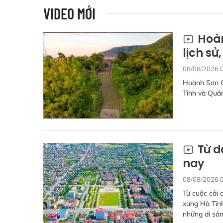
VIDEO MỚI
Hoàn
lịch sử
08/08/2026 
Hoành Sơn Qu
Tĩnh và Quảng
Từ d
nay
08/08/2026 
Từ cuộc cải 
xưng Hà Tĩnh
những di sản