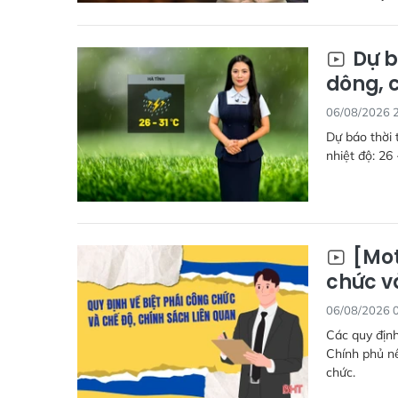
Dự b
dông, 
06/08/2026 
Dự báo thời 
nhiệt độ: 26 
[Mot
chức v
06/08/2026 
Các quy định
Chính phủ nê
chức.