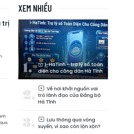
XEM NHIỀU
trị
n.
i-HaTinh - trợ lý số toàn
diện cho công dân Hà Tĩnh
Về nơi khởi nguồn vai
trò lãnh đạo của Đảng bộ
Hà Tĩnh
anh
Lưu thông qua vòng
 qua,
xuyến, vì sao còn lộn xộn?