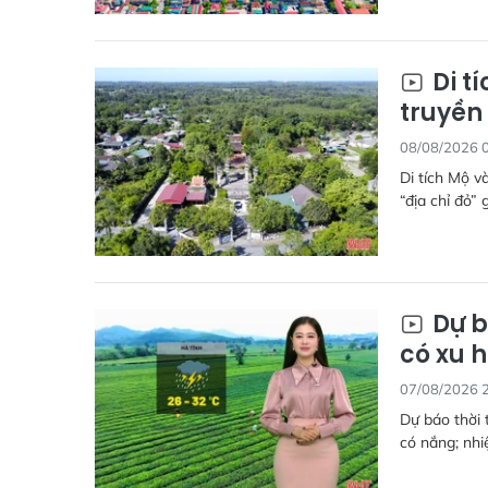
Di t
truyền
08/08/2026 
Di tích Mộ v
“địa chỉ đỏ”
Dự b
có xu 
07/08/2026 
Dự báo thời 
có nắng; nhi