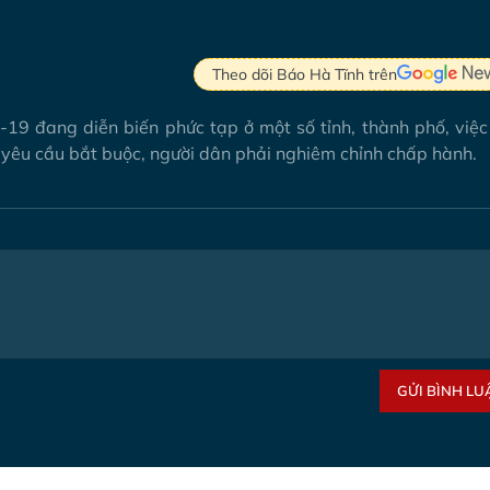
Theo dõi Báo Hà Tĩnh trên
d-19 đang diễn biến phức tạp ở một số tỉnh, thành phố, việ
 yêu cầu bắt buộc, người dân phải nghiêm chỉnh chấp hành.
GỬI BÌNH LU