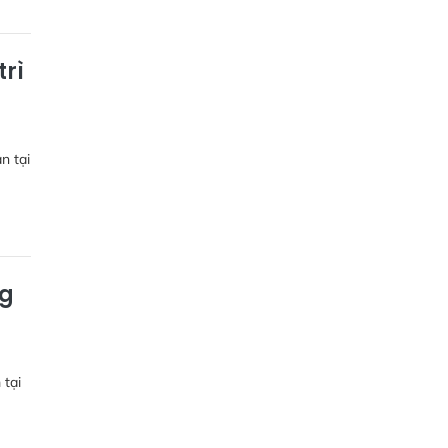
trì
n tại
ng
 tại