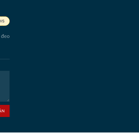
c đeo
ẬN