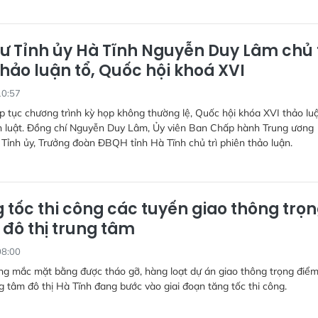
hư Tỉnh ủy Hà Tĩnh Nguyễn Duy Lâm chủ 
hảo luận tổ, Quốc hội khoá XVI
10:57
ếp tục chương trình kỳ họp không thường lệ, Quốc hội khóa XVI thảo luậ
án luật. Đồng chí Nguyễn Duy Lâm, Ủy viên Ban Chấp hành Trung ương
 Tỉnh ủy, Trưởng đoàn ĐBQH tỉnh Hà Tĩnh chủ trì phiên thảo luận.
 tốc thi công các tuyến giao thông trọ
 đô thị trung tâm
08:00
g mắc mặt bằng được tháo gỡ, hàng loạt dự án giao thông trọng điểm
g tâm đô thị Hà Tĩnh đang bước vào giai đoạn tăng tốc thi công.