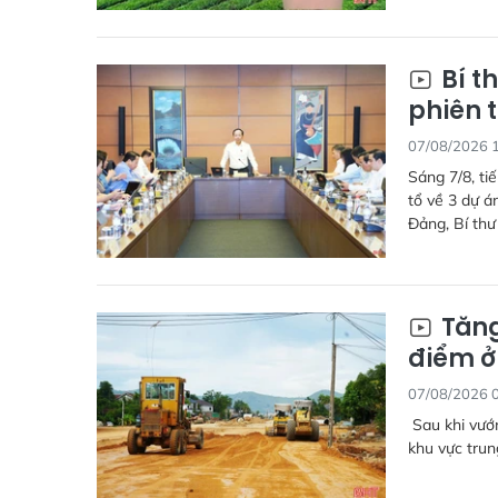
Bí t
phiên t
07/08/2026 
Sáng 7/8, ti
tổ về 3 dự 
Đảng, Bí thư
Tăng
điểm ở
07/08/2026 
Sau khi vướn
khu vực trun