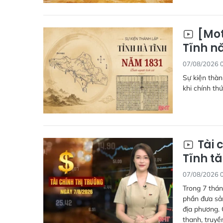
[Mot
Tĩnh nă
07/08/2026 
Sự kiện thàn
khi chính th
Tài 
Tĩnh tă
07/08/2026 
Trong 7 thán
phần đưa sả
địa phương. 
thanh, truyề