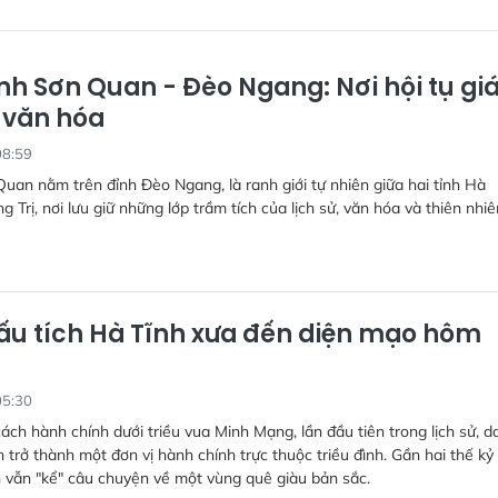
h Sơn Quan - Đèo Ngang: Nơi hội tụ giá 
, văn hóa
08:59
an nằm trên đỉnh Đèo Ngang, là ranh giới tự nhiên giữa hai tỉnh Hà
 Trị, nơi lưu giữ những lớp trầm tích của lịch sử, văn hóa và thiên nhiê
ấu tích Hà Tĩnh xưa đến diện mạo hôm
05:30
cách hành chính dưới triều vua Minh Mạng, lần đầu tiên trong lịch sử, d
 trở thành một đơn vị hành chính trực thuộc triều đình. Gần hai thế kỷ
 vẫn "kể" câu chuyện về một vùng quê giàu bản sắc.