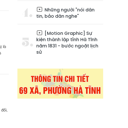
Những người "nói dân
tin, bảo dân nghe"
[Motion Graphic] Sự
kiện thành lập tỉnh Hà Tĩnh
năm 1831 - bước ngoặt lịch
) là
sử
.
g
đổi,