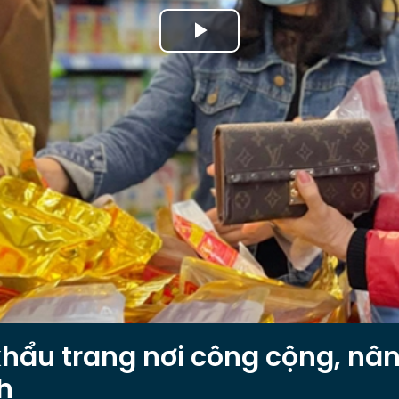
Play
Video
hẩu trang nơi công cộng, nâ
h