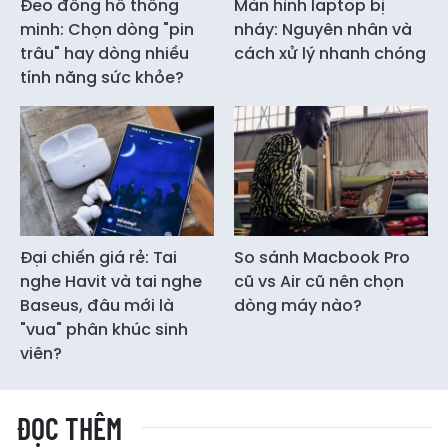
Đeo đồng hồ thông
Màn hình laptop bị
minh: Chọn dòng "pin
nháy: Nguyên nhân và
trâu" hay dòng nhiều
cách xử lý nhanh chóng
tính năng sức khỏe?
Đại chiến giá rẻ: Tai
So sánh Macbook Pro
nghe Havit và tai nghe
cũ vs Air cũ nên chọn
Baseus, đâu mới là
dòng máy nào?
"vua" phân khúc sinh
viên?
ĐỌC THÊM