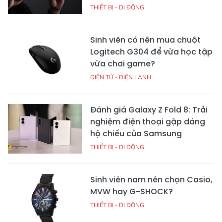
THIẾT BỊ - DI ĐỘNG
Sinh viên có nên mua chuột
Logitech G304 để vừa học tập
vừa chơi game?
ĐIỆN TỬ - ĐIỆN LẠNH
Đánh giá Galaxy Z Fold 8: Trải
nghiệm điện thoại gập dáng
hộ chiếu của Samsung
THIẾT BỊ - DI ĐỘNG
Sinh viên nam nên chọn Casio,
MVW hay G-SHOCK?
THIẾT BỊ - DI ĐỘNG