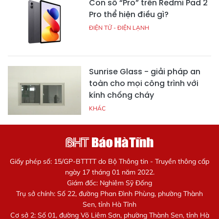
Con số “Pro” trên Redmi Pad 2
Pro thể hiện điều gì?
ĐIỆN TỬ - ĐIỆN LẠNH
Sunrise Glass - giải pháp an
toàn cho mọi công trình với
kính chống cháy
KHÁC
Giấy phép số: 15/GP-BTTTT do Bộ Thông tin - Truyền thông cấp
ngày 17 tháng 01 năm 2022.
Giám đốc: Nghiêm Sỹ Đống
Trụ sở chính: Số 22, đường Phan Đình Phùng, phường Thành
Sen, tỉnh Hà Tĩnh
Cơ sở 2: Số 01, đường Võ Liêm Sơn, phường Thành Sen, tỉnh Hà