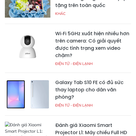
tặng trên toàn quốc
KHÁC
Wi‑Fi 5GHz xuất hiện nhiều hơn
trên camera: Có giải quyết
được tình trạng xem video
chậm?
ĐIỆN TỬ - ĐIỆN LẠNH
Galaxy Tab S10 FE có đủ sức
thay laptop cho dân văn
phòng?
ĐIỆN TỬ - ĐIỆN LẠNH
Đánh giá Xiaomi Smart
Projector L1: Máy chiếu Full HD