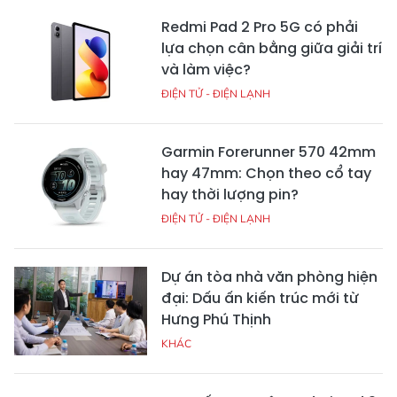
Redmi Pad 2 Pro 5G có phải
lựa chọn cân bằng giữa giải trí
và làm việc?
ĐIỆN TỬ - ĐIỆN LẠNH
Garmin Forerunner 570 42mm
hay 47mm: Chọn theo cổ tay
hay thời lượng pin?
ĐIỆN TỬ - ĐIỆN LẠNH
Dự án tòa nhà văn phòng hiện
đại: Dấu ấn kiến trúc mới từ
Hưng Phú Thịnh
KHÁC