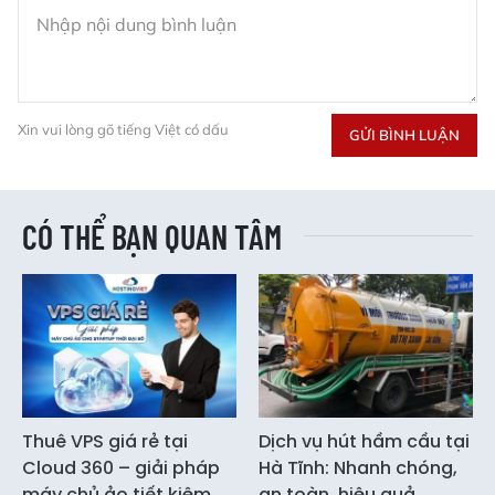
Xin vui lòng gõ tiếng Việt có dấu
GỬI BÌNH LUẬN
CÓ THỂ BẠN QUAN TÂM
Thuê VPS giá rẻ tại
Dịch vụ hút hầm cầu tại
Cloud 360 – giải pháp
Hà Tĩnh: Nhanh chóng,
máy chủ ảo tiết kiệm,
an toàn, hiệu quả