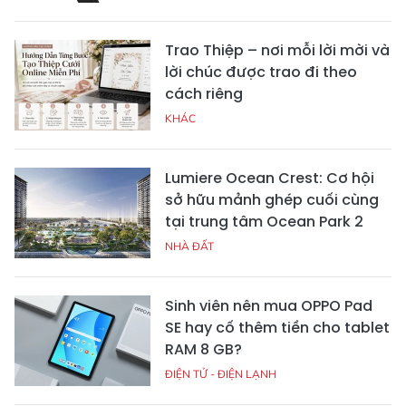
Trao Thiệp – nơi mỗi lời mời và
lời chúc được trao đi theo
cách riêng
KHÁC
Lumiere Ocean Crest: Cơ hội
sở hữu mảnh ghép cuối cùng
tại trung tâm Ocean Park 2
NHÀ ĐẤT
Sinh viên nên mua OPPO Pad
SE hay cố thêm tiền cho tablet
RAM 8 GB?
ĐIỆN TỬ - ĐIỆN LẠNH