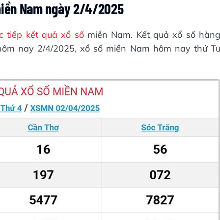
miền Nam ngày 2/4/2025
ực tiếp kết quả xổ số
miền Nam. Kết quả xổ số hàn
 hôm nay 2/4/2025, xổ số miền Nam hôm nay thứ T