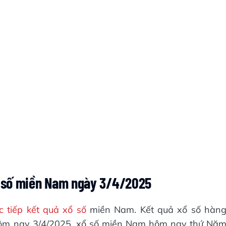
ổ số miền Nam ngày 3/4/2025
ực tiếp kết quả xổ số
miền Nam. Kết quả xổ số hàn
 hôm nay 3/4/2025, xổ số miền Nam hôm nay thứ Nă