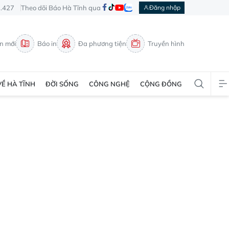
3.427
Theo dõi Báo Hà Tĩnh qua
Đăng nhập
in mới
Báo in
Đa phương tiện
Truyền hình
VỀ HÀ TĨNH
ĐỜI SỐNG
CÔNG NGHỆ
CỘNG ĐỒNG