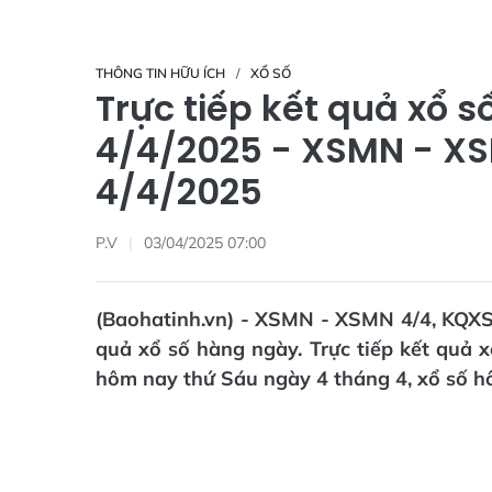
THÔNG TIN HỮU ÍCH
XỔ SỐ
Trực tiếp kết quả xổ
4/4/2025 - XSMN - X
4/4/2025
P.V
03/04/2025 07:00
(Baohatinh.vn) - XSMN - XSMN 4/4, KQXS
quả xổ số hàng ngày. Trực tiếp kết quả
hôm nay thứ Sáu ngày 4 tháng 4, xổ số h