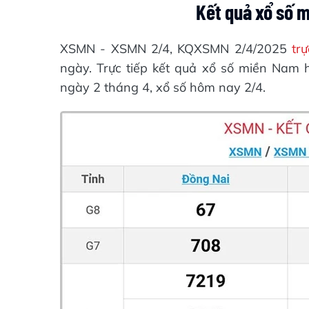
Kết quả xổ số 
XSMN - XSMN 2/4, KQXSMN 2/4/2025
tr
ngày. Trực tiếp kết quả xổ số miền Nam
ngày 2 tháng 4, xổ số hôm nay 2/4.