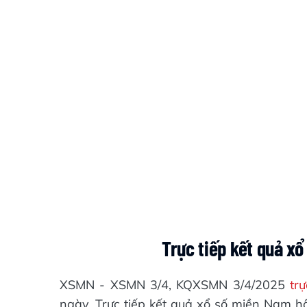
Trực tiếp kết quả x
XSMN - XSMN 3/4, KQXSMN 3/4/2025
tr
ngày. Trực tiếp kết quả xổ số miền Nam