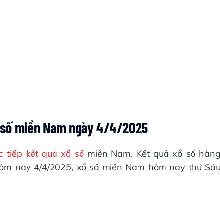
ổ số miền Nam ngày 4/4/2025
ực tiếp kết quả xổ số
miền Nam. Kết quả xổ số hàn
 hôm nay 4/4/2025, xổ số miền Nam hôm nay thứ Sá