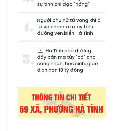
sự tỉnh chỉ đạo "nóng"
Người phụ nữ tử vong khi ô
tô va chạm xe máy trên
đường ven biển Hà Tĩnh
Hà Tĩnh phá đường
dây bán ma túy "cỏ" cho
công nhân, học sinh, giao
dịch hơn 10 tỷ đồng
g
u