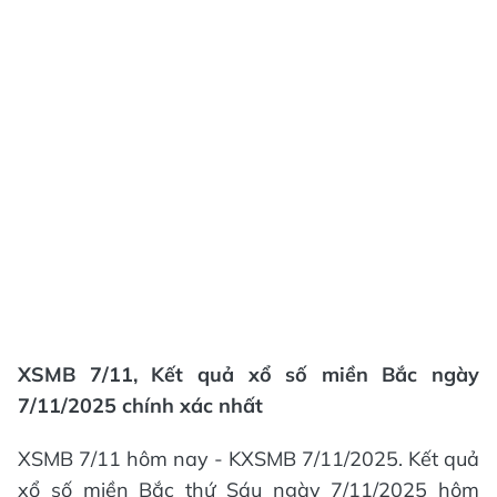
XSMB 7/11, Kết quả xổ số miền Bắc ngày
7/11/2025 chính xác nhất
XSMB 7/11 hôm nay - KXSMB 7/11/2025. Kết quả
xổ số miền Bắc thứ Sáu ngày 7/11/2025 hôm