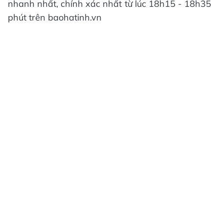
nhanh nhất, chính xác nhất từ lúc 18h15 - 18h35
phút trên baohatinh.vn