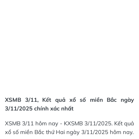
XSMB 3/11, Kết quả xổ số miền Bắc ngày
3/11/2025 chính xác nhất
XSMB 3/11 hôm nay - KXSMB 3/11/2025. Kết quả
xổ số miền Bắc thứ Hai ngày 3/11/2025 hôm nay.