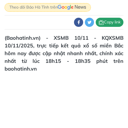
Theo dõi Báo Hà Tĩnh trên
Copy link
(Baohatinh.vn) - XSMB 10/11 - KQXSMB
10/11/2025, trực tiếp kết quả xổ số miền Bắc
hôm nay được cập nhật nhanh nhất, chính xác
nhất từ lúc 18h15 - 18h35 phút trên
baohatinh.vn