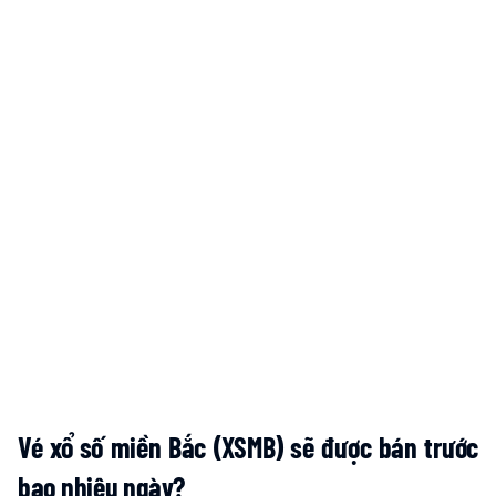
Vé xổ số miền Bắc (XSMB) sẽ được bán trước
bao nhiêu ngày?