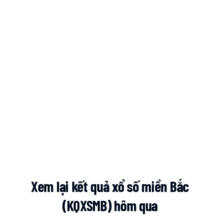
Xem lại kết quả xổ số miền Bắc
(KQXSMB) hôm qua