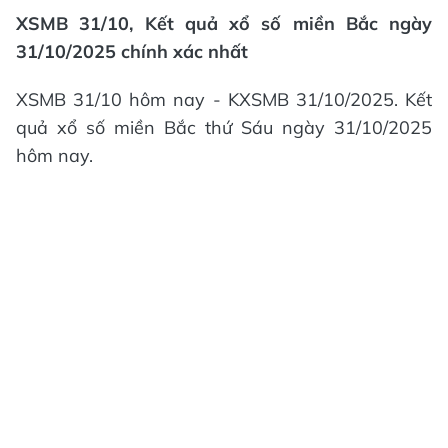
XSMB 31/10, Kết quả xổ số miền Bắc ngày
31/10/2025 chính xác nhất
XSMB 31/10 hôm nay - KXSMB 31/10/2025. Kết
quả xổ số miền Bắc thứ Sáu ngày 31/10/2025
hôm nay.