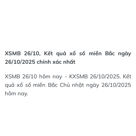
XSMB 26/10, Kết quả xổ số miền Bắc ngày
26/10/2025 chính xác nhất
XSMB 26/10 hôm nay - KXSMB 26/10/2025. Kết
quả xổ số miền Bắc Chủ nhật ngày 26/10/2025
hôm nay.