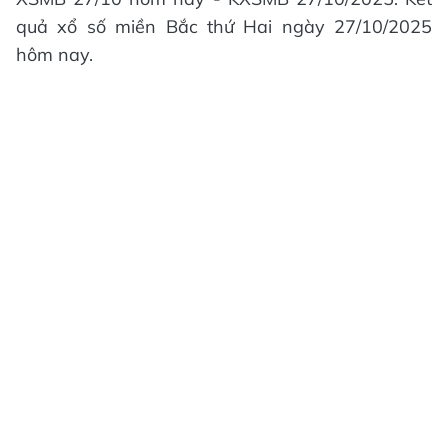
quả xổ số miền Bắc thứ Hai ngày 27/10/2025
hôm nay.