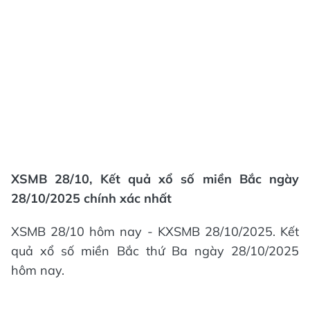
XSMB 28/10, Kết quả xổ số miền Bắc ngày
28/10/2025 chính xác nhất
XSMB 28/10 hôm nay - KXSMB 28/10/2025. Kết
quả xổ số miền Bắc thứ Ba ngày 28/10/2025
hôm nay.