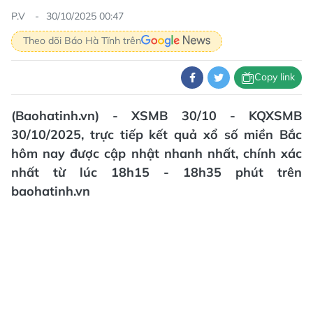
P.V
30/10/2025 00:47
Theo dõi Báo Hà Tĩnh trên
Copy link
(Baohatinh.vn) - XSMB 30/10 - KQXSMB
30/10/2025, trực tiếp kết quả xổ số miền Bắc
hôm nay được cập nhật nhanh nhất, chính xác
nhất từ lúc 18h15 - 18h35 phút trên
baohatinh.vn