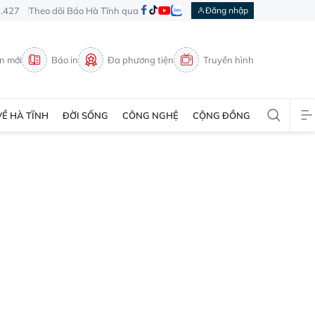
3.427
Theo dõi Báo Hà Tĩnh qua
Đăng nhập
in mới
Báo in
Đa phương tiện
Truyền hình
VỀ HÀ TĨNH
ĐỜI SỐNG
CÔNG NGHỆ
CỘNG ĐỒNG