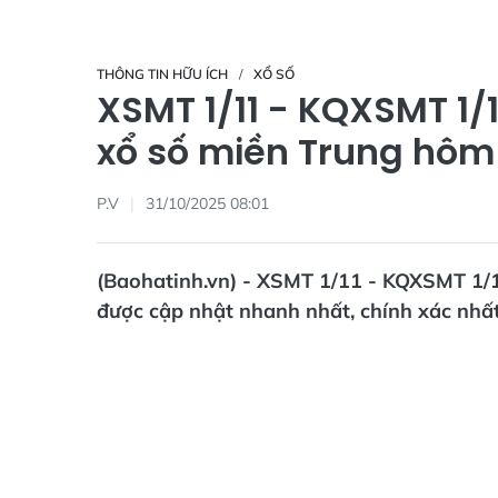
THÔNG TIN HỮU ÍCH
XỔ SỐ
XSMT 1/11 - KQXSMT 1/1
xổ số miền Trung hôm 
P.V
31/10/2025 08:01
(Baohatinh.vn) - XSMT 1/11 - KQXSMT 1/1
được cập nhật nhanh nhất, chính xác nhấ