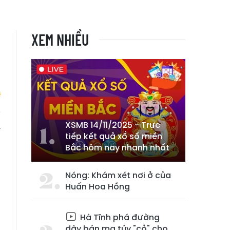
XEM NHIỀU
XSMB 14/11/2025 - Trực
y
tiếp kết quả xổ số miền
Bắc hôm nay nhanh nhất
Nóng: Khám xét nơi ở của
Huấn Hoa Hồng
Hà Tĩnh phá đường
dây bán ma túy "cỏ" cho