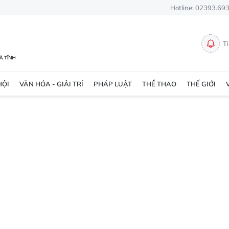
Hotline: 02393.69
T
HỘI
VĂN HÓA - GIẢI TRÍ
PHÁP LUẬT
THỂ THAO
THẾ GIỚI