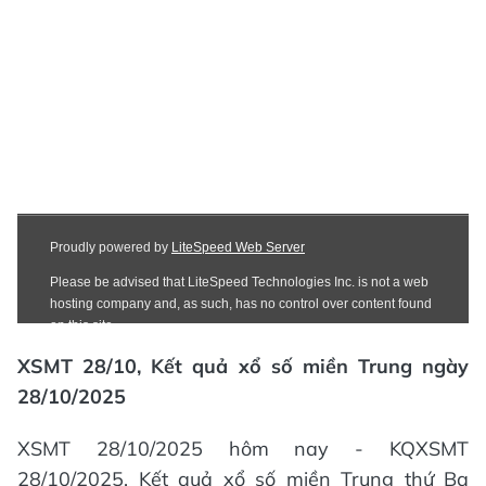
XSMT 28/10, Kết quả xổ số miền Trung ngày
28/10/2025
XSMT 28/10/2025 hôm nay - KQXSMT
28/10/2025. Kết quả xổ số miền Trung thứ Ba