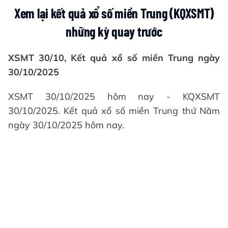
Xem lại kết quả xổ số miền Trung (KQXSMT)
những kỳ quay trước
XSMT 30/10, Kết quả xổ số miền Trung ngày
30/10/2025
XSMT 30/10/2025 hôm nay - KQXSMT
30/10/2025. Kết quả xổ số miền Trung thứ Năm
ngày 30/10/2025 hôm nay.