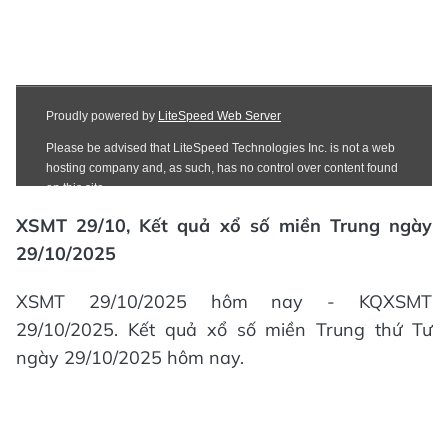
XSMT 29/10, Kết quả xổ số miền Trung ngày
29/10/2025
XSMT 29/10/2025 hôm nay - KQXSMT
29/10/2025. Kết quả xổ số miền Trung thứ Tư
ngày 29/10/2025 hôm nay.