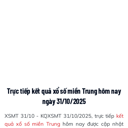
Trực tiếp kết quả xổ số miền Trung hôm nay
ngày 31/10/2025
XSMT 31/10 - KQXSMT 31/10/2025, trực tiếp
kết
quả xổ số miền Trung
hôm nay được cập nhật