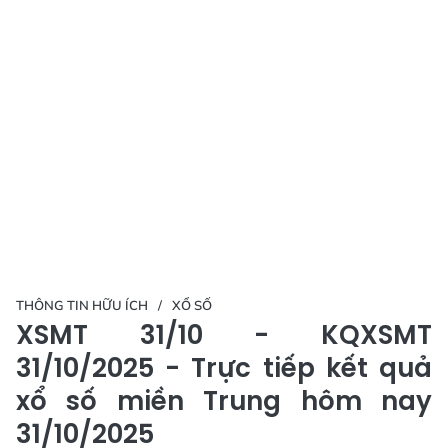
THÔNG TIN HỮU ÍCH
XỔ SỐ
XSMT 31/10 - KQXSMT
31/10/2025 - Trực tiếp kết quả
xổ số miền Trung hôm nay
31/10/2025