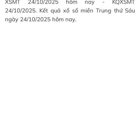
XSMT 24/10/2025 hôm nay - KQXSMT
24/10/2025. Kết quả xổ số miền Trung thứ Sáu
ngày 24/10/2025 hôm nay.