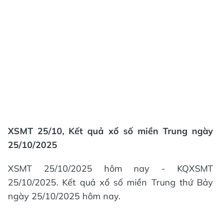
XSMT 25/10, Kết quả xổ số miền Trung ngày
25/10/2025
XSMT 25/10/2025 hôm nay - KQXSMT
25/10/2025. Kết quả xổ số miền Trung thứ Bảy
ngày 25/10/2025 hôm nay.