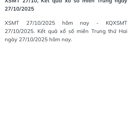
XSMT 27/10, Kết quả xổ số miền Trung ngày
27/10/2025
XSMT 27/10/2025 hôm nay - KQXSMT
27/10/2025. Kết quả xổ số miền Trung thứ Hai
ngày 27/10/2025 hôm nay.