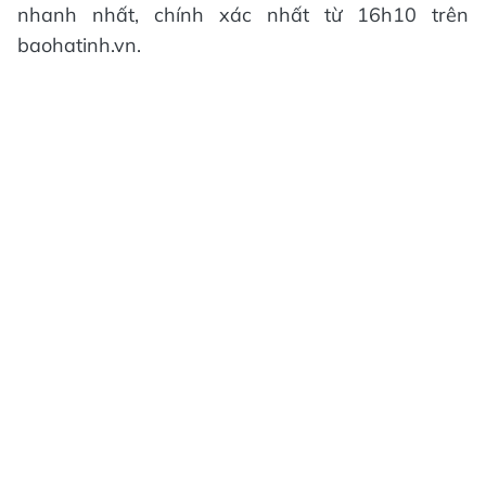
nhanh nhất, chính xác nhất từ 16h10 trên
baohatinh.vn.