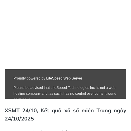
XSMT 24/10, Kết quả xổ số miền Trung ngày
24/10/2025