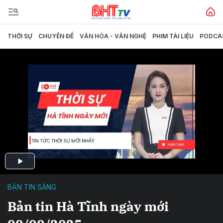
THỜI SỰ
CHUYÊN ĐỀ
VĂN HÓA - VĂN NGHỆ
PHIM TÀI LIỆU
PODCA
BẢN TIN SÁNG
Bản tin Hà Tĩnh ngày mới