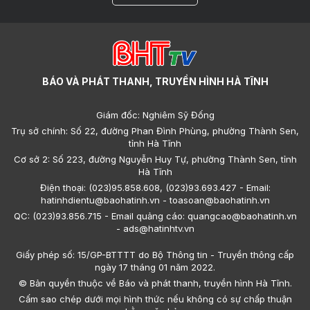
BÁO VÀ PHÁT THANH, TRUYỀN HÌNH HÀ TĨNH
Giám đốc: Nghiêm Sỹ Đống
Trụ sở chính: Số 22, đường Phan Đình Phùng, phường Thành Sen,
tỉnh Hà Tĩnh
Cơ sở 2: Số 223, đường Nguyễn Huy Tự, phường Thành Sen, tỉnh
Hà Tĩnh
Điện thoại: (023)95.858.608, (023)93.693.427 - Email:
hatinhdientu@baohatinh.vn - toasoan@baohatinh.vn
QC: (023)93.856.715 - Email quảng cáo: quangcao@baohatinh.vn
- ads@hatinhtv.vn
Giấy phép số: 15/GP-BTTTT do Bộ Thông tin - Truyền thông cấp
ngày 17 tháng 01 năm 2022.
© Bản quyền thuộc về Báo và phát thanh, truyền hình Hà Tĩnh.
Cấm sao chép dưới mọi hình thức nếu không có sự chấp thuận