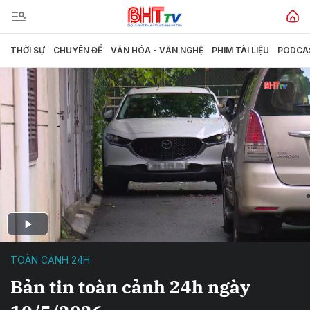
THỜI SỰ
CHUYÊN ĐỀ
VĂN HÓA - VĂN NGHỆ
PHIM TÀI LIỆU
PODCA
TOÀN CẢNH 24H
Bản tin toàn cảnh 24h ngày