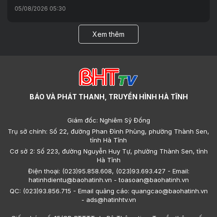
05/08/2026 05:30
Xem thêm
BÁO VÀ PHÁT THANH, TRUYỀN HÌNH HÀ TĨNH
Giám đốc: Nghiêm Sỹ Đống
Trụ sở chính: Số 22, đường Phan Đình Phùng, phường Thành Sen,
tỉnh Hà Tĩnh
Cơ sở 2: Số 223, đường Nguyễn Huy Tự, phường Thành Sen, tỉnh
Hà Tĩnh
Điện thoại: (023)95.858.608, (023)93.693.427 - Email:
hatinhdientu@baohatinh.vn - toasoan@baohatinh.vn
QC: (023)93.856.715 - Email quảng cáo: quangcao@baohatinh.vn
- ads@hatinhtv.vn