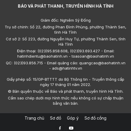
BÁO VÀ PHÁT THANH, TRUYỀN HÌNH HÀ TĨNH
Giám đốc: Nghiêm Sỹ Đống
Trụ sở chính: Số 22, đường Phan Đình Phùng, phường Thành Sen,
tỉnh Hà Tĩnh
Cơ sở 2: Số 223, đường Nguyễn Huy Tự, phường Thành Sen, tỉnh
Hà Tĩnh
Điện thoại: (023)95.858.608, (023)93.693.427 - Email:
hatinhdientu@baohatinh.vn - toasoan@baohatinh.vn
QC: (023)93.856.715 - Email quảng cáo: quangcao@baohatinh.vn
- ads@hatinhtv.vn
Giấy phép số: 15/GP-BTTTT do Bộ Thông tin - Truyền thông cấp
ngày 17 tháng 01 năm 2022.
© Bản quyền thuộc về Báo và phát thanh, truyền hình Hà Tĩnh.
Cấm sao chép dưới mọi hình thức nếu không có sự chấp thuận
bằng văn bản.
Trang chủ
Sơ đồ
Góp ý
Sơ đồ cổng