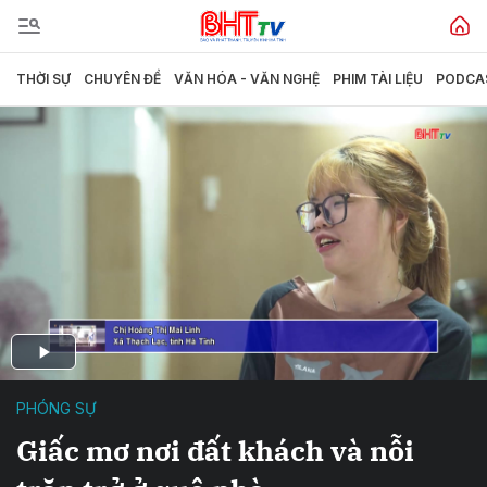
THỜI SỰ
CHUYÊN ĐỀ
VĂN HÓA - VĂN NGHỆ
PHIM TÀI LIỆU
PODCA
PHÓNG SỰ
Giấc mơ nơi đất khách và nỗi