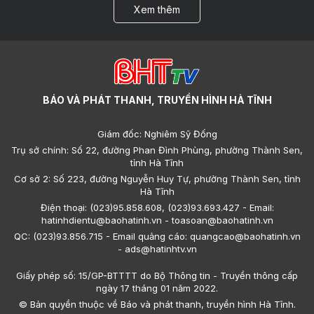
Xem thêm
BÁO VÀ PHÁT THANH, TRUYỀN HÌNH HÀ TĨNH
Giám đốc: Nghiêm Sỹ Đống
Trụ sở chính: Số 22, đường Phan Đình Phùng, phường Thành Sen,
tỉnh Hà Tĩnh
Cơ sở 2: Số 223, đường Nguyễn Huy Tự, phường Thành Sen, tỉnh
Hà Tĩnh
Điện thoại: (023)95.858.608, (023)93.693.427 - Email:
hatinhdientu@baohatinh.vn - toasoan@baohatinh.vn
QC: (023)93.856.715 - Email quảng cáo: quangcao@baohatinh.vn
- ads@hatinhtv.vn
Giấy phép số: 15/GP-BTTTT do Bộ Thông tin - Truyền thông cấp
ngày 17 tháng 01 năm 2022.
© Bản quyền thuộc về Báo và phát thanh, truyền hình Hà Tĩnh.