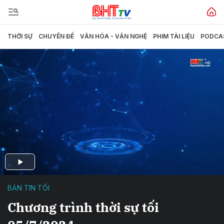
THỜI SỰ
CHUYÊN ĐỀ
VĂN HÓA - VĂN NGHỆ
PHIM TÀI LIỆU
PODCA
BẢN TIN TỐI
Chương trình thời sự tối