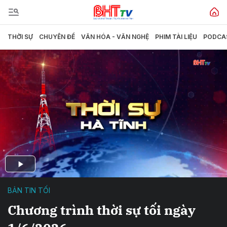
THỜI SỰ
CHUYÊN ĐỀ
VĂN HÓA - VĂN NGHỆ
PHIM TÀI LIỆU
PODCA
BẢN TIN TỐI
Chương trình thời sự tối ngày