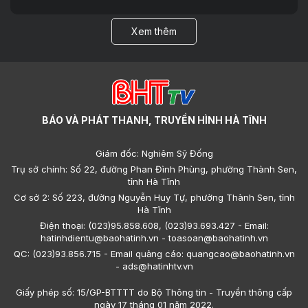
Xem thêm
BÁO VÀ PHÁT THANH, TRUYỀN HÌNH HÀ TĨNH
Giám đốc: Nghiêm Sỹ Đống
Trụ sở chính: Số 22, đường Phan Đình Phùng, phường Thành Sen,
tỉnh Hà Tĩnh
Cơ sở 2: Số 223, đường Nguyễn Huy Tự, phường Thành Sen, tỉnh
Hà Tĩnh
Điện thoại: (023)95.858.608, (023)93.693.427 - Email:
hatinhdientu@baohatinh.vn - toasoan@baohatinh.vn
QC: (023)93.856.715 - Email quảng cáo: quangcao@baohatinh.vn
- ads@hatinhtv.vn
Giấy phép số: 15/GP-BTTTT do Bộ Thông tin - Truyền thông cấp
ngày 17 tháng 01 năm 2022.