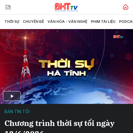
THỜI SỰ
CHUYÊN ĐỀ
VĂN HÓA - VĂN NGHỆ
PHIM TÀI LIỆU
PODCA
BẢN TIN TỐI
Chương trình thời sự tối ngày