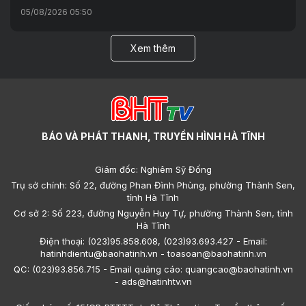
05/08/2026 05:50
Xem thêm
BÁO VÀ PHÁT THANH, TRUYỀN HÌNH HÀ TĨNH
Giám đốc: Nghiêm Sỹ Đống
Trụ sở chính: Số 22, đường Phan Đình Phùng, phường Thành Sen,
tỉnh Hà Tĩnh
Cơ sở 2: Số 223, đường Nguyễn Huy Tự, phường Thành Sen, tỉnh
Hà Tĩnh
Điện thoại: (023)95.858.608, (023)93.693.427 - Email:
hatinhdientu@baohatinh.vn - toasoan@baohatinh.vn
QC: (023)93.856.715 - Email quảng cáo: quangcao@baohatinh.vn
- ads@hatinhtv.vn