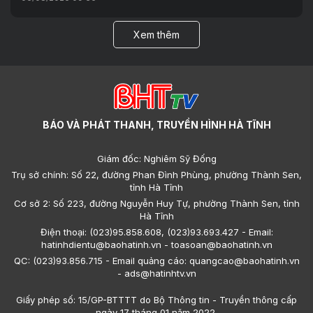
Xem thêm
BÁO VÀ PHÁT THANH, TRUYỀN HÌNH HÀ TĨNH
Giám đốc: Nghiêm Sỹ Đống
Trụ sở chính: Số 22, đường Phan Đình Phùng, phường Thành Sen,
tỉnh Hà Tĩnh
Cơ sở 2: Số 223, đường Nguyễn Huy Tự, phường Thành Sen, tỉnh
Hà Tĩnh
Điện thoại: (023)95.858.608, (023)93.693.427 - Email:
hatinhdientu@baohatinh.vn - toasoan@baohatinh.vn
QC: (023)93.856.715 - Email quảng cáo: quangcao@baohatinh.vn
- ads@hatinhtv.vn
Giấy phép số: 15/GP-BTTTT do Bộ Thông tin - Truyền thông cấp
ngày 17 tháng 01 năm 2022.