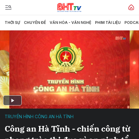
THỜI SỰ
CHUYÊN ĐỀ
VĂN HÓA - VĂN NGHỆ
PHIM TÀI LIỆU
PODCA
TRUYỀN HÌNH CÔNG AN HÀ TĨNH
Công an Hà Tĩnh - chiến công từ