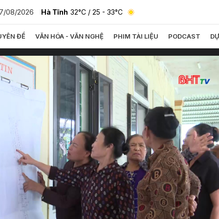
7/08/2026
Hà Tĩnh
32°C
/ 25 - 33°C
YÊN ĐỀ
VĂN HÓA - VĂN NGHỆ
PHIM TÀI LIỆU
PODCAST
DỰ