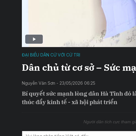
ĐẠI BIỂU DÂN CỬ VỚI CỬ TRI
Dân chủ từ cơ sở – Sức m
Nguyễn Văn Sơn - 23/05/2026 06:25
Bí quyết sức mạnh lòng dân Hà Tĩnh đó l
thúc đẩy kinh tế - xã hội phát triển
Người dân tích cực tham gia