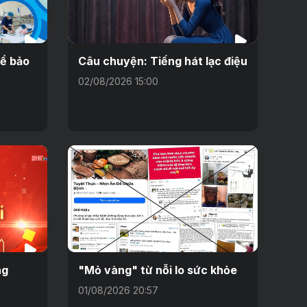
để bảo
Câu chuyện: Tiếng hát lạc điệu
02/08/2026 15:00
ng
"Mỏ vàng" từ nỗi lo sức khỏe
01/08/2026 20:57