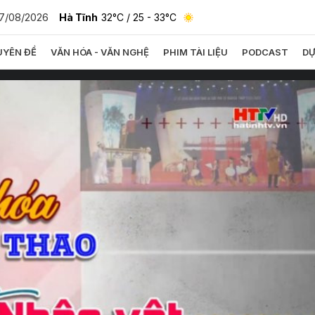
7/08/2026
Hà Tĩnh
32°C
/ 25 - 33°C
YÊN ĐỀ
VĂN HÓA - VĂN NGHỆ
PHIM TÀI LIỆU
PODCAST
DỰ