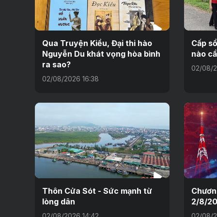
Qua Truyện Kiều, Đại thi hào
Cấp sổ
Nguyễn Du khát vọng hòa bình
nào cầ
ra sao?
02/08/2
02/08/2026 16:38
Thôn Cửa Sót - Sức mạnh từ
Chương
lòng dân
2/8/2
02/08/2026 14:42
02/08/2