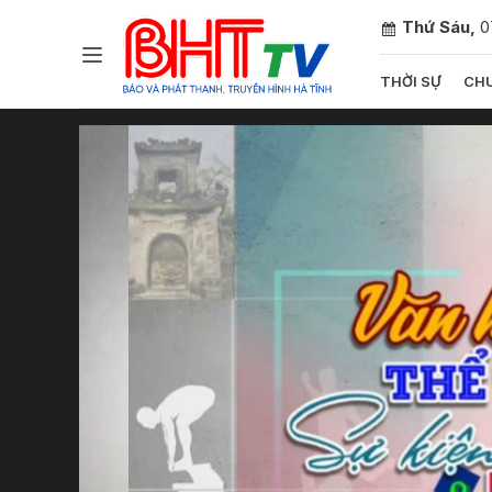
Thứ Sáu,
0
THỜI SỰ
CHU