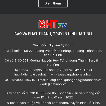
Xem thêm
BÁO VÀ PHÁT THANH, TRUYỀN HÌNH HÀ TĨNH
Giám đốc: Nghiêm Sỹ Đống
Trụ sở chính: Số 22, đường Phan Đình Phùng, phường Thành Sen,
tỉnh Hà Tĩnh
Cơ sở 2: Số 223, đường Nguyễn Huy Tự, phường Thành Sen, tỉnh
Hà Tĩnh
Điện thoại: (023)95.858.608, (023)93.693.427 - Email:
hatinhdientu@baohatinh.vn - toasoan@baohatinh.vn
QC: (023)93.856.715 - Email quảng cáo: quangcao@baohatinh.vn
- ads@hatinhtv.vn
Giấy phép số: 15/GP-BTTTT do Bộ Thông tin - Truyền thông cấp
ngày 17 tháng 01 năm 2022.
© Bản quyền thuộc về Báo và phát thanh, truyền hình Hà Tĩnh.