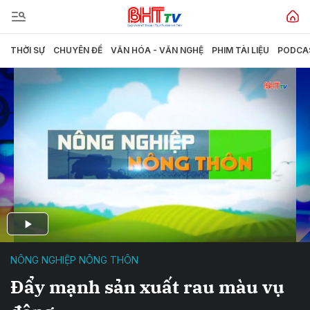
THỜI SỰ
CHUYÊN ĐỀ
VĂN HÓA - VĂN NGHỆ
PHIM TÀI LIỆU
PODCA
NÔNG NGHIỆP NÔNG THÔN
Đẩy mạnh sản xuất rau màu vụ