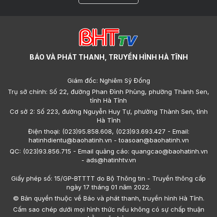
BÁO VÀ PHÁT THANH, TRUYỀN HÌNH HÀ TĨNH
Giám đốc: Nghiêm Sỹ Đống
Trụ sở chính: Số 22, đường Phan Đình Phùng, phường Thành Sen,
tỉnh Hà Tĩnh
Cơ sở 2: Số 223, đường Nguyễn Huy Tự, phường Thành Sen, tỉnh
Hà Tĩnh
Điện thoại: (023)95.858.608, (023)93.693.427 - Email:
hatinhdientu@baohatinh.vn - toasoan@baohatinh.vn
QC: (023)93.856.715 - Email quảng cáo: quangcao@baohatinh.vn
- ads@hatinhtv.vn
Giấy phép số: 15/GP-BTTTT do Bộ Thông tin - Truyền thông cấp
ngày 17 tháng 01 năm 2022.
© Bản quyền thuộc về Báo và phát thanh, truyền hình Hà Tĩnh.
Cấm sao chép dưới mọi hình thức nếu không có sự chấp thuận