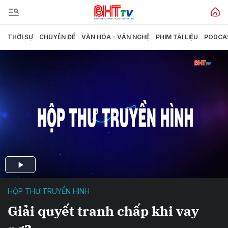
THỜI SỰ
CHUYÊN ĐỀ
VĂN HÓA - VĂN NGHỆ
PHIM TÀI LIỆU
PODCA
HỘP THƯ TRUYỀN HINH
Giải quyết tranh chấp khi vay