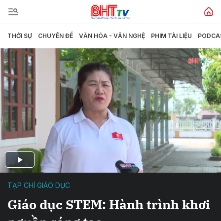
THỜI SỰ
CHUYÊN ĐỀ
VĂN HÓA - VĂN NGHỆ
PHIM TÀI LIỆU
PODCA
TẠP CHÍ GIÁO DỤC
Giáo dục STEM: Hành trình khơi