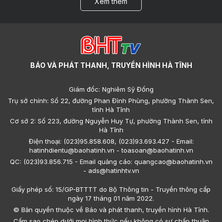
Xem thêm
BÁO VÀ PHÁT THANH, TRUYỀN HÌNH HÀ TĨNH
Giám đốc: Nghiêm Sỹ Đống
Trụ sở chính: Số 22, đường Phan Đình Phùng, phường Thành Sen,
tỉnh Hà Tĩnh
Cơ sở 2: Số 223, đường Nguyễn Huy Tự, phường Thành Sen, tỉnh
Hà Tĩnh
Điện thoại: (023)95.858.608, (023)93.693.427 - Email:
hatinhdientu@baohatinh.vn - toasoan@baohatinh.vn
QC: (023)93.856.715 - Email quảng cáo: quangcao@baohatinh.vn
- ads@hatinhtv.vn
Giấy phép số: 15/GP-BTTTT do Bộ Thông tin - Truyền thông cấp
ngày 17 tháng 01 năm 2022.
© Bản quyền thuộc về Báo và phát thanh, truyền hình Hà Tĩnh.
Cấm sao chép dưới mọi hình thức nếu không có sự chấp thuận