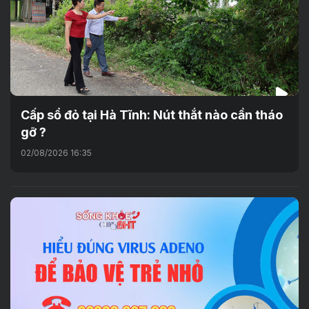
Cấp sổ đỏ tại Hà Tĩnh: Nút thắt nào cần tháo
gỡ ?
02/08/2026 16:35