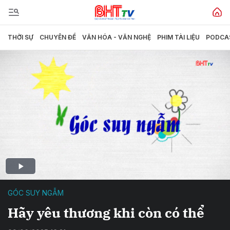
THỜI SỰ
CHUYÊN ĐỀ
VĂN HÓA - VĂN NGHỆ
PHIM TÀI LIỆU
PODCA
GÓC SUY NGẪM
Hãy yêu thương khi còn có thể